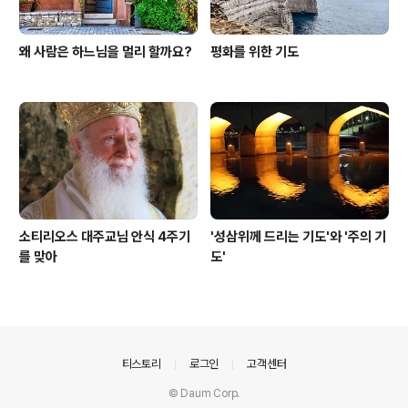
왜 사람은 하느님을 멀리 할까요?
평화를 위한 기도
소티리오스 대주교님 안식 4주기
'성삼위께 드리는 기도'와 '주의 기
를 맞아
도'
의안내
티스토리
로그인
고객센터
© Daum Corp.