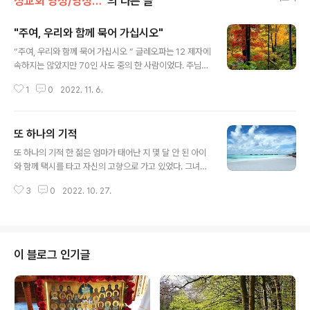
정교회 영성/영성의 샘터
의 다른 글
"주여, 우리와 함께 묵어 가십시오"
글 내용
“주여, 우리와 함께 묵어 가십시오 “ 글레오파는 12 제자에
속하지는 않았지만 70인 사도 중의 한 사람이었다. 주님께
서 부활하신 날 글레오파는 다른 제자 하나와 엠마오로 가
1
0
2022. 11. 6.
던 길에서 부활하신 주님을 만났다. 주님은 그들과 함께 걸
으시면서 구약의 구절들을 인용하여 자신의 죽음과 부활에
대해 설명해 주셨다. 엠마오에 도착한 글레오파 일행은 주
또 하나의 기적
님께 “우리와 함께 묵어 가십시오”(루가 24,29)라고 간청
글 내용
했고, 주님은 그들과 함께 머무셨으며, 슬픔에 젖어 있던 그
또 하나의 기적 한 젊은 엄마가 태어난 지 몇 달 안 된 아이
들의 마음을 기쁨과 행복으로 채워주셨다. 주님은 승천하
와 함께 택시를 타고 자신의 고향으로 가고 있었다. 그녀는
시기 전에 세상 끝 날까지 우리와 함께 계시겠다고 약속하
자동차의 뒷좌석에 앉아 아이를 품에 안고 있었다. 택시가
셨다.(마태오 28,20 참조) 하지만 주님은 우리에게 자유를
3
0
2022. 10. 27.
빠른 속도로 달리면서 길 모퉁이를 돌 때 갑자기 오른쪽 문
선물로 주셨고 그 자유를 존중하신다. 우리가 원하지 않으
이 열리면서 아이가 밖으로 튕겨나갔다. 아이 엄마의 비명
면 주님은 절대 강요하..
소리에 택시 기사는 서둘러 차를 세웠다. 아이 엄마와 기사
는 아이가 죽었을지도 모른다는 생각에 두려움을 느끼며
택시 밖으로 나왔다. 하지만 아이는 마치 아무 일도 없었다
이 블로그 인기글
는 듯이 길 위에 얌전히 누워있었다. 아이 엄마는 아이를 들
어 올려 다친 곳이 없는지 이리저리 살펴보았다. 아이에게
는 상처가 하나도 없었으므로 가슴을 쓸어내리며 택시 안
으로 들어가 가던 길을 가게 되었다. 성서에 “주께서 너를