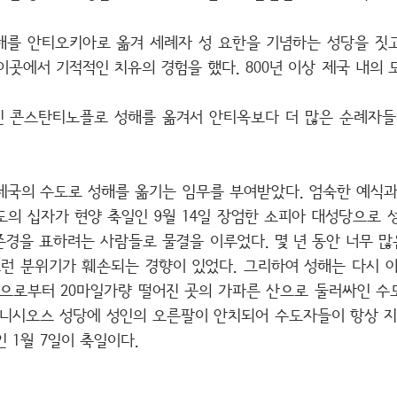
해를 안티오키아로 옮겨 세례자 성 요한을 기념하는 성당을 짓
곳에서 기적적인 치유의 경험을 했다. 800년 이상 제국 내의
 콘스탄티노플로 성해를 옮겨서 안티옥보다 더 많은 순례자들
제국의 수도로 성해를 옮기는 임무를 부여받았다. 엄숙한 예식
의 십자가 현양 축일인 9월 14일 장엄한 소피아 대성당으로 
존경을 표하려는 사람들로 물결을 이루었다. 몇 년 동안 너무 
런 분위기가 훼손되는 경향이 있었다. 그리하여 성해는 다시
변으로부터 20마일가량 떨어진 곳의 가파른 산으로 둘러싸인 수
오니시오스 성당에 성인의 오른팔이 안치되어 수도자들이 항상 지
 1월 7일이 축일이다.