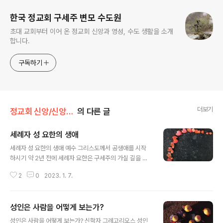
한국 정교회 구세주 변모 수도원
초대 교회부터 이어 온 정교회 신앙과 영성, 수도 생활을 소개
합니다.
구독하기
더보기
정교회 신앙/신앙 탐구
의 다른 글
세례자 성 요한의 생애
글 내용
세례자 성 요한의 생애 예수 그리스도께서 공생애를 시작
하시기 약 2년 전에 세례자 요한은 구세주의 가실 길을 미
리 닦았다. 세상 사람들이 주님을 받아들일 수 있는 분위기
2
0
2023. 1. 7.
를 조성하기 위한 필수 요건으로 인간의 도덕성 회복을 촉
구하였다. 이때가 27년 티베리우스 재위 기간이었다. 세례
자 성 요한은 사해로부터 멀지 않은 유다 지방에서 활동했
성인은 사람을 어떻게 보는가?
다. 이곳은 그리스도에 대해 좀 더 적대적인 지역이었으나
글 내용
어려운 여건 속에서도 다음 세상을 준비하기 위해 세례를
성인은 사람을 어떻게 보는가? 신학자 그레고리오스 성인