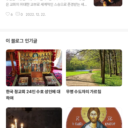
받을 것을 사람들에게 역설하였다. 교회는 그분을 주님의
은 교회의 위대한 교부로 세계적인 스승으로 존경받는 세
천사로 인정하고 있다. 왜냐하면 그리스도께서 하느님의
분 대주교 중의 한 분이시다. 1월 25일을 축일로 기념하는
아들임을 굳게 믿고 주님을 위해 미리 가실 길을 예비하였
6
0
2022. 12. 22.
이 성인은 4세기의 분이시다. 그는 성 대 바실리오스의 친
으며 또한 구세주를 위해 생명을 바쳤기 때문이다. 영광스
구였고 협력자였다. 두 사람은 아테네에서 함께 공부하며
러운 성 루가복음 사도에 의하면, 세례자 성..
믿음을 더욱 공고히 하였다. 두 사람은 공부와 교회 밖에 몰
랐다. 그들은 아테네에서 두 길 밖에 몰랐다고 한다. 한 길
은 집에서 학교로 가는 길이었고 다른 한 길은 집에서 성당
이 블로그 인기글
으로 가는 길이었다고 한다. 그들이 아테네에서 일반 학문
을 공부했다고 해서 교회의 가르침이나 하느님에 대한 믿
음보다 일반 학문을 더 중요시했다거나 믿음에 대한 지식
을 소홀히 했다고 생각해서는 안 된다. 도리어 여러 가지 학
문적인 지식을 많이 쌓아 그 지식..
한국 정교회 24인 수호 성인에 대
무명 수도자의 가르침
하여