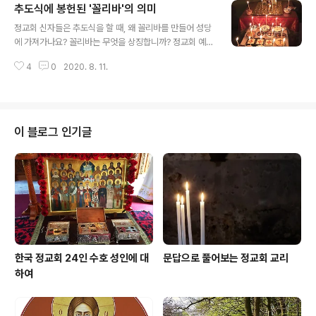
추도식에 봉헌된 '꼴리바'의 의미
하느님께서 누구를 벌하셨다고 말하는 것은 우리 마음 속
글 내용
에 그 사람을 비난하는 태도가 숨겨져 있는 것이고, 동시에
정교회 신자들은 추도식을 할 때, 왜 꼴리바를 만들어 성당
나는 착하고 의로운 사람이므로 하느님께서 나는 벌하지
에 가져가나요? 꼴리바는 무엇을 상징합니까? 정교회 예배
않으셨다는 자만심을 겉으로 드러내는 것입니다. 하지만
에는 상징이 많습니다. 추도식의 꼴리바도 마찬가지입니
사도 바울로는 우리는 결국 모두 하느님의 심판을 받을 것
4
0
2020. 8. 11.
다. 사진에 보이는 것처럼 꼴리바는 쌀이나 밀, 설탕, 계피
이므로 남의 불행을 보면 이를 자신의 잘못을 회개하는 기
가루와 만드는 분의 취향에 따라 약간의 별도 첨가물을 넣
회로 삼아야 한다고 충고했습니다.(..
어서 만듭니다. 정교회의 오랜 전통으로 이어져 온 꼴리바
에 어떤 의미가 있는지 살펴보겠습니다. 쌀밥이나 삶은 밀 :
밥이나 밀은 생명의 재순환을, 그리고 땅에 심어진 씨앗이
이 블로그 인기글
'죽어서' 새로운 모습으로 '다시 싹이 트는' 것을 상기시켜
줍니다. 이는 죽어서 땅에 묻힌 인간의 몸이 언젠가는 새로
운 모습으로 다시 부활할 것을 상징합니다.(고린토 전 15,
42~44 참조) 삶은 밀이나 쌀밥이 담긴 꼴리바 그릇을 바
라보면서, 우리가 추도..
한국 정교회 24인 수호 성인에 대
문답으로 풀어보는 정교회 교리
하여