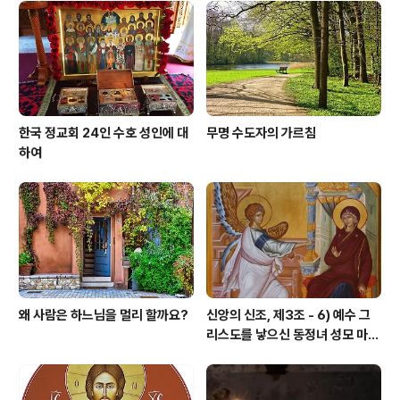
대는 사자처럼 먹이를 찾아 돌아다니는'(베드로 전 5,8) 악
마의 화살로부터 우리의 영혼과 육신을 보호해 줍니다. 십
자 성호를 그음으로써 우리는 우리가 주님의 은총과 보호
아래 있다는 사실을 표시하..
한국 정교회 24인 수호 성인에 대
무명 수도자의 가르침
하여
왜 사람은 하느님을 멀리 할까요?
신앙의 신조, 제3조 - 6) 예수 그
리스도를 낳으신 동정녀 성모 마리
아