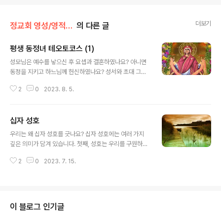
더보기
정교회 영성/영적 아버지에게 듣다
의 다른 글
평생 동정녀 테오토코스 (1)
글 내용
성모님은 예수를 낳으신 후 요셉과 결혼하였나요? 아니면
동정을 지키고 하느님께 헌신하였나요? 성서와 초대 그리
스도 교회의 전승에 의하면 요셉은 동정녀 마리아와 약혼
2
0
2023. 8. 5.
하였을 때 마리아보다 나이가 훨씬 더 많았다고 분명히 언
급하고 있습니다. 요셉에게는 이미 사별한 전처소생의 성
장한 아이들이 있었습니다. 요셉은 약혼녀 마리아가 초자
십자 성호
연적인 방법으로 아들을 출산한 모든 사건을 직접 보았을
글 내용
뿐만 아니라, 또 주님이 탄생한 날 밤에 아기 예수를 찾아온
우리는 왜 십자 성호를 긋나요? 십자 성호에는 여러 가지
목자들과 동방박사들에게서, 그리고 자주 나타나 아기 예
깊은 의미가 담겨 있습니다. 첫째, 성호는 우리를 구원하시
수에 대한 여러 가지 소식을 알려준 천사에게서 보고 들은
기 위해 십자가 위에서 돌아가신 그리스도의 희생과 사랑
모든 것들과, 또 예수님에게 일어난 여러 사건들을 통해서,
2
0
2023. 7. 15.
을 우리에게 상기시켜 줍니다. 그리스도의 희생과 사랑을
동정녀 마리아가 여느 평범한 여인들처럼 자신의 아내가
생각할 때마다 우리는 그분에 대해 감사의 마음을 갖게 됩
될 수 있는 분이 아님을 알게 되었습니다. 이러..
니다. 둘째, 성호를 그으면서 우리는 전능하신 하느님의 힘
을 받아들입니다. 고린토 전 1,18, 24 셋째, 오른손의 세 손
가락을 모아 성호를 그으면서 우리는 삼위이신 성부와 성
이 블로그 인기글
자와 성령에 대한 믿음을 고백합니다. 넷째, 성호는 '으르렁