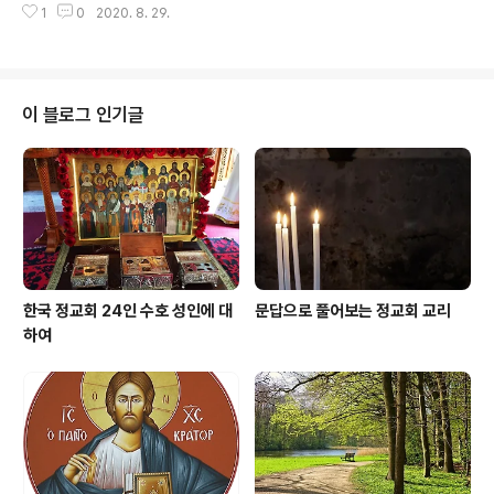
리스의 서부지역) 등으로 흩어져서 통치하게 되었다. 123
1
0
2020. 8. 29.
된 성인께서는 활기에 넘치는 지적 면모를 보여주었을 뿐
0년 이런 정세 속에서 당시 이피로스 지역을 다..
아니라 기술적인 일, 특별히 그 가운데서도 시계를 만들고
나무로 하는 작업에 탁월한 재능을 나타냈으며, 어릴 때부
터 안식하시는 날까지 이 같은 일을 손에서 떼어놓지 않으
셨다. 결혼을 하자마자 곧바로 사제가 된 성인께서는 장래
이 블로그 인기글
가 촉망되는 교구 사제이셨다. 그러나 1823년 알래스카에
선교사를 보내기 위해 모스크바의 주교회의가 서신을 보내
오자 성인의 마음은 알류샨 원주민들(Aleutians)에게 그
리스도의 복음을 전해야 한다는 사도적 열정으로 활활 타
올랐다. 우날라스카의 선교 14개월에 걸..
한국 정교회 24인 수호 성인에 대
문답으로 풀어보는 정교회 교리
하여