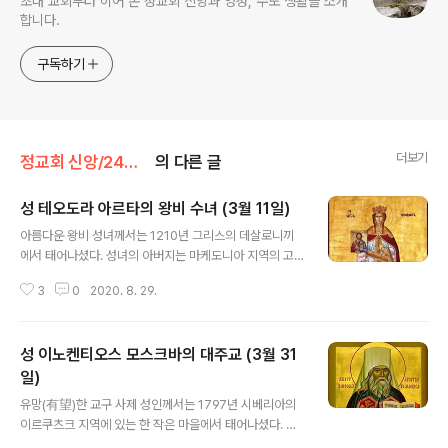
초대 교회부터 이어 온 정교회 신앙과 영성, 수도 생활을 소개
합니다.
구독하기
더보기
정교회 신앙/24인 수호성인
의 다른 글
성 테오도라 아르타의 왕비 수녀 (3월 11일)
글 내용
아름다운 왕비 성녀께서는 1210년 그리스의 데살로니끼
에서 태어나셨다. 성녀의 아버지는 마케도니아 지역의 고
명(高名)한 행정관이요 그리스도인이었다. 성녀의 어머니
3
0
2020. 8. 29.
엘레니는 딸을 하느님의 말씀으로 양육하였으며, 성녀는
인물과 마음씨 모두가 아름다운 처녀로 자라났다. 그런데 1
204년 프랑크족의 제4차 십자군 원정 때 군인들은 성지
성 이노켄티오스 모스크바의 대주교 (3월 31
(聖地)를 이슬람교도로부터 해방시킨다는 명분(名分) 아
래 비잔틴 황제를 공격하였다. 그리고 콘스탄티노플을 약
일)
글 내용
탈하면서 야만적인 행위를 저질렀다. 이때 비잔티움의 황
유망(有望)한 교구 사제 성인께서는 1797년 시베리아의
제와 귀족들은 그 도시를 떠나 소아시아의 폰도스(Pontu
이르쿠츠크 지역에 있는 한 작은 마을에서 태어나셨다. 아
s)와 니케아 그리고 펠로폰네소스와 이피로스(Epirus: 그
버지가 일찍 돌아가신 까닭에 삼촌집의 양자로 들어가게