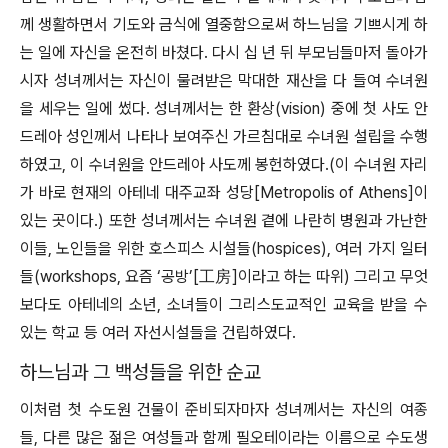
께 생활하면서 기도와 금식에 열중함으로써 하느님을 기쁘시게 하
는 일에 자신을 온전히 바쳤다. 다시 십 년 뒤 부모님들마저 돌아가
시자 성녀께서는 자신이 물려받은 막대한 재산을 다 들여 수녀원
을 세우는 일에 썼다. 성녀께서는 한 환상(vision) 중에 첫 사도 안
드레아 성인께서 나타나 보여주신 가르침대로 수녀원 설립을 수행
하였고, 이 수녀원을 안드레아 사도께 봉헌하였다.(이 수녀원 자리
가 바로 현재의 아테네 대주교좌 성당[Metropolis of Athens]이
있는 곳이다.) 또한 성녀께서는 수녀원 곁에 나란히 병원과 가난한
이들, 노인들을 위한 호스피스 시설들(hospices), 여러 가지 일터
들(workshops, 요즘 ‘공방’[工房]이라고 하는 따위) 그리고 무엇
보다도 아테네의 소년, 소녀들이 그리스도교적인 교육을 받을 수
있는 학교 등 여러 자선시설들을 건립하였다.
하느님과 그 백성들을 위한 순교
이처럼 첫 수도원 건물이 준비되자마자 성녀께서는 자신의 여종
들, 다른 많은 젊은 여성들과 함께 필오테이라는 이름으로 수도생