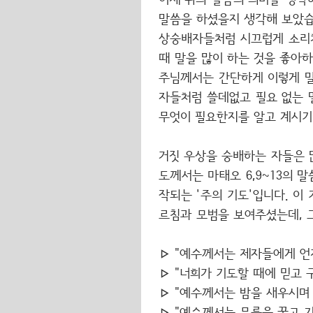
이제 위의 말씀의 의미를 생각해
말씀을 하셨을지 생각해 보았습
상숭배자들처럼 시끄럽게 소리치
때 말을 많이 하는 것을 좋아하
주님께서는 간단하게 이렇게 말
자들처럼 쓸데없고 필요 없는 
무엇이 필요한지를 알고 계시기
거짓 우상을 숭배하는 자들은 
도께서는 마태오 6,9~13의 
작되는 '주의 기도'입니다. 이
르침과 모범을 보여주셨는데, 
▹
"예수께서는 제자들에게 언제
▹
"너희가 기도할 때에 믿고 구
▹
"예수께서는 밤을 새우시며 하