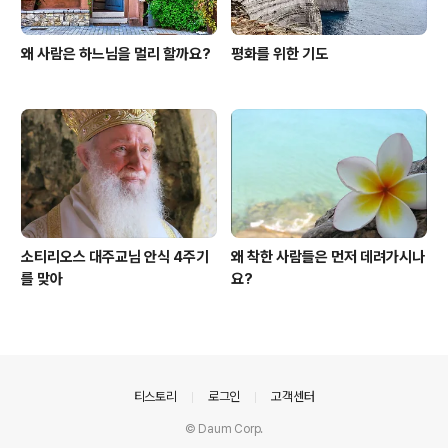
왜 사람은 하느님을 멀리 할까요?
평화를 위한 기도
소티리오스 대주교님 안식 4주기
왜 착한 사람들은 먼저 데려가시나
를 맞아
요?
의안내
티스토리
로그인
고객센터
© Daum Corp.