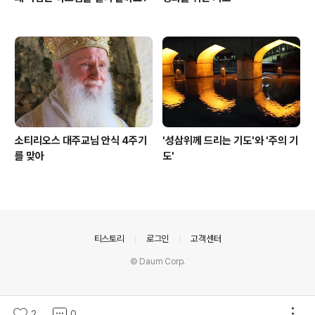
소티리오스 대주교님 안식 4주기
'성삼위께 드리는 기도'와 '주의 기
를 맞아
도'
의안내
티스토리
로그인
고객센터
© Daum Corp.
2
0