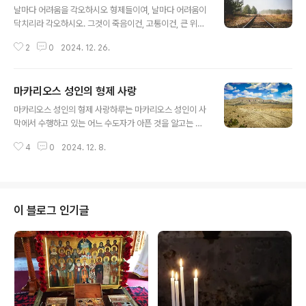
날마다 어려움을 각오하시오 형제들이여, 날마다 어려움이
닥치리라 각오하시오. 그것이 죽음이건, 고통이건, 큰 위험
이건 간에 말입니다. 그리고 두려워 말고 그 어려움들을 참
2
0
2024. 12. 26.
고 견디시오. 그리고 '우리가 하느님 나라에 들어가려면 반
드시 많은 어려움을 겪어야 합니다. (사도행전 14,22)라고
하신 말씀을 잊지 마시오. 성 이사이야 수도자
마카리오스 성인의 형제 사랑
글 내용
마카리오스 성인의 형제 사랑하루는 마카리오스 성인이 사
막에서 수행하고 있는 어느 수도자가 아픈 것을 알고는 찾
아가서 동무가 되어 주었다.성인이 수도자의 거처를 살펴
4
0
2024. 12. 8.
보니 누추한 것은 물론 음식을 만든 흔적조차 찾을 수 없었
다. 성인은 수도자에게 물었다.“형제님, 무얼 좀 드시겠습
니까?"병색이 완연한 수도자는 대답하기를 주저하였다. 왜
냐하면 이곳 사막에는 먹을 것이 없는 것을 알고 있었기 때
문이었다. 하지만 성인이 계속 먹고 싶은 것을 물어보자 수
이 블로그 인기글
도자는 밀가루 죽을 먹고 싶다고 말하였다. 사막에서 밀가
루를 구할 수 없음을 잘 알고 있는 마카리오스 성인은 병든
형제 수도자를 위해 무려 80킬로나 떨어진 알렉산드리아
도시로 내려가 밀가루를 구해 돌아왔다.형제 수도자의 작
은 소망도 헛되이 하지 않은 것이다.