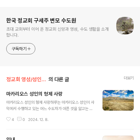
로그 정보
한국 정교회 구세주 변모 수도원
초대 교회부터 이어 온 정교회 신앙과 영성, 수도 생활을 소개
합니다.
구독하기
더보기
정교회 영성/성인의 가르침
의 다른 글
마카리오스 성인의 형제 사랑
글 내용
마카리오스 성인의 형제 사랑하루는 마카리오스 성인이 사
막에서 수행하고 있는 어느 수도자가 아픈 것을 알고는 찾
아가서 동무가 되어 주었다.성인이 수도자의 거처를 살펴
4
0
2024. 12. 8.
보니 누추한 것은 물론 음식을 만든 흔적조차 찾을 수 없었
다. 성인은 수도자에게 물었다.“형제님, 무얼 좀 드시겠습
니까?"병색이 완연한 수도자는 대답하기를 주저하였다. 왜
인내
냐하면 이곳 사막에는 먹을 것이 없는 것을 알고 있었기 때