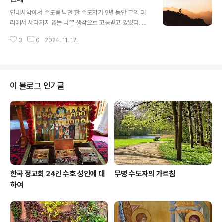
글 내용
문이었다. 하지만 성인이 계속 먹고 싶은 것을 물어보자 수
인내사막에서 수도를 닦던 한 수도자가 9년 동안 그의 머
도자는 밀가루 죽을 먹고 싶다고 말하였다. 사막에서 밀가
리에서 사라지지 않는 나쁜 생각으로 고통받고 있었다. 그
루를 구할 수 없음을 잘 알고 있는 마카리오스 성인은 병든
는 매일 눈물을 흘리며 이 고통으로 인해 자신의 영혼을 잃
형제 수도자를 위해 무려 80킬로나 떨어진 알렉산드리아
3
0
2024. 11. 17.
을 것이라고 슬퍼하곤 하였다. 하지만 그는 최선을 다해 자
도시로 내려가 밀가루를 구해 돌아왔다.형제 수도자의 작
신을 떠나지 않는 나쁜 생각과 끝없이 싸웠다. 그러나 자신
은 소망도 헛되이 하지 않은 것이다.
의 힘으로는 도저히 그 고통에서 벗어날 수가 없었다. 마침
내 그는 자포자기가 되어 절망에 빠져 버리고 말았다.그리
고 그는 '내가 이제 이곳 사막에서 더 이상 있을 필요가 없
이 블로그 인기글
구나. 세상으로 돌아가자.' 하고는 길을 떠났다.그가 무거운
마음으로 세상을 향해 걸어갈 때 뒤에서 한 소리가 들려왔
다. "불쌍한 자여! 네가 9년 동안 인내로써 짜왔던 썩지 않
는 승리의 월계관을 수포로 만드는구나. 어서 네가 수도 생
활을 했던 곳으로 돌아가..
한국 정교회 24인 수호 성인에 대
무명 수도자의 가르침
하여