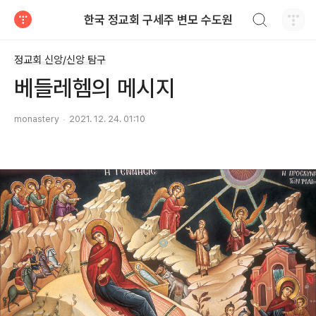
검색하기
한국 정교회 구세주 변모 수도원
티스토리
정교회 신앙/신앙 탐구
베들레헴의 메시지
monastery
2021. 12. 24. 01:10