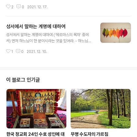
느님 찬양은 하느님께 대한 그리스도인의 가장 중요한 의
2
0
2021. 12. 17.
무 중의 하나이기도 하다. 우리가 하느님을 찬양하는 이유
는 그분이 주님이시고 하느님이시기 때문이다. 존재하지도
않았던 우리를 존재케 하시고 장차 하늘나라에서 영원히
성서에서 말하는 계명에 대하여
살 수 있도록 해주신 창조주이시기 때문이다. 애정이 가득
글 내용
하신 아버지로서 우리의 삶을 지켜보시며 자상하게 보살펴
성서에서 말하는 계명에 대하여 ('헤르마스의 목자' 중에
주시기 때문이다. 우리가 청원하는 모든 육적 영적 청원을
서) 먼저 하느님이 한 분이시라는 것을 믿어라. - 하느님은
들으시고 그 요청을 구원을 위한 유익한 방향에서 들어 주
모든 것을 창조하셨고 정돈하였으며, 존재하지 않는 것으
시기 때문이다. 무엇보다 더 중요한 것은 우리를 영원한 형
1
0
2021. 12. 10.
로부터 존재하는 모든 것을 만들었고 모든 것을 포함하시
벌에서 구하시기 위해 외아들이신 주 예수 그리스도를 보
나 자신만은 포함되지 않는 분이시다. 그러므로 그를 믿고
내시어 희생케 하심으로써 이 세상을 구원하실 ..
경외하며 자제하라. - 이러한 일들을 지키라. 그리하면 너
는 너 자신으로부터 모든 악을 벗어 던질 것이고 의의 모든
덕을 입을 것이며 네가 이러한 계명을 지킨다면 하느님에
이 블로그 인기글
게서 영원한 생명을 얻을 것이다. 그는 나에게 말했다. “성
실하고 순결하라. 그리하면 너는 사람의 생명을 파괴하는
악을 알지 못하는 작은 어린아이같이 될 것이다.” - 맨 먼저
어떤 사람에 대해서도 악평하지 말고 악평하는 사람에게
귀를 기울이는 것을 즐기지 마라..
한국 정교회 24인 수호 성인에 대
무명 수도자의 가르침