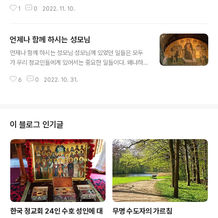
요한 크리소스톰) 그리스도의 사도 바울로의 말씀처럼 우
1
0
2022. 11. 10.
리는 하느님의 성전이다. “여러분은 자신이 하느님의 성전
이며 하느님의 성령께서 자기 안에 살아 계신다는 것을 모
릅니까?”(고린토 전 4,16)라고 하신다. 이 물음에 우리는
언제나 함께 하시는 성모님
“네, 압니다.”라고 대답해야 할 것이다. 우리 각자가 하느님
글 내용
의 성전이 된다는 것은 큰 영광이다. 우리는 이렇게 '가장
언제나 함께 하시는 성모님 성모님께 있었던 일들은 모두
성스러운 구조물’이 된다. 하느님께서 우리 안에 사신다.
가 우리 정교인들에게 있어서는 중요한 일들이다. 왜냐하
“나는 그들 가운데 살며 그들 사이를 거닐 것이다.”(고린토
면 성모님은 우리 모두의 영적 어머니로서 우리에게 그리
후 6,16)라고 하셨다. 이 영광스러운 명예를 무슨 말로 다
6
0
2022. 10. 31.
스도를 우시게 하심으로써 구원을 주셨기 때문이다. 성모
할 것이며 무슨 글로 다 표현할 수 있을 것인가! 이렇게 우
님은 우리의 기쁨이시고 우리의 자랑이시다. 그리고 하느
리 몸..
님으로부터 받은 그 많은 혜택에 대한 보답으로 우리 인간
이 하느님께 바치는 큰 선물이기도 하다. 이러한 성모님의
축일 중의 가장 큰 축일이 8월 15일의 성모 안식 축일, 즉
이 블로그 인기글
성모님께서 돌아가신 날을 경축하는 축일이다. 사람이 가
장 싫어하고 무서워하는 것이 죽음이다. 죽음은 사랑하는
사람들과의 이 세상에서의 영원한 이별을 의미한다. 이 이
별이 사람들을 슬프게 한다. 그런데도 우리는 성모님의 죽
음을 경축한다. 모든 죽음이 남기는 슬픔과 고통을..
한국 정교회 24인 수호 성인에 대
무명 수도자의 가르침