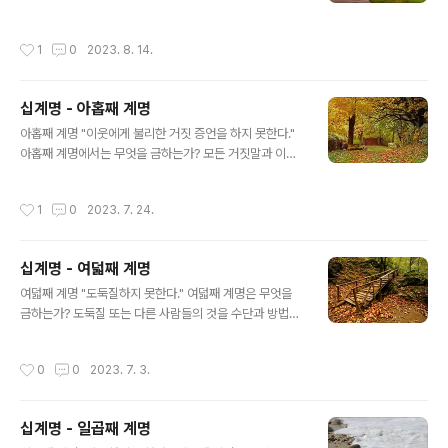
피하기로 작정하고 흔들림이 없는 굳건함을 가져야 한다.
유는 무엇이든지 탐내지 못한다." 열째 계명은 무엇을 금하
그리고 선한 것과 반대되는 것을 불러일으키는 잘못된 것
는가? 우리의 사랑하는 이웃에 대한 욕심과 그러한 욕심을
작성시간
1
0
2023. 8. 14.
들과 말과 행동을 함부로 ..
일으키게 하는 생각들을 금한다. 왜 나쁜 행동뿐만이 아니
라 생각까지도 금하는가? 왜냐하면 우리의 영혼에 악한 욕
심들이 들어오게 되면 이미 하느님의 눈들을 불결하게 하
십계명 - 아홉째 계명
고 욕되게 하는 것이기 때문이다. "주께서 악한 사람의 음
글 내용
모는 미워하시고 결백한 사람의 말은 기뻐하신다." (잠언 1
아홉째 계명 "이웃에게 불리한 거짓 증언을 하지 못한다."
5,26) 그러므로 우리도 사도 바울로가 말하듯이 우리 안에
아홉째 계명에서는 무엇을 금하는가? 모든 거짓말과 이웃
오염되어 있는 것을 우리 자신이 깨끗하게 하기 위하여 투
에게 불리한 거짓증언을 금하다. 거짓증언에는 무엇이 있
쟁하지 않으면 안 된다. "그러므로 사랑하는 여러분 우리는
는가? 1) 재판소에서 누군가에 대한 거짓 비난. 2) 재판소
작성시간
1
0
2023. 7. 24.
이런 약속을 받았으니 ..
이외의 곳에서 비난받는 자가 비난을 직접 듣고 있지 않거
나 어떤 사람에게 불공평한 비난을 직접 하는 거짓 비난. 어
떤 사람에 대하여 비난할 필요가 실제적으로 있을 때는 비
십계명 - 여덟째 계명
난해도 되는 것인가? 안된다. 특별한 보살핌으로 고침을 주
글 내용
기 위함이라 할지라도 죄와 잘못을 저질렀어도 남을 판단
여덟째 계명 "도둑질하지 못한다." 여덟째 계명은 무엇을
하는 것을 복음서는 허락하지 않는다. 주님께서는 우리에
금하는가? 도둑질 또는 다른 사람들의 것을 수단과 방법을
게 이렇게 말씀하셨다. "남을 판단하지 말아라. 그러면 너
가리지 않고 자기 것으로 만드는 것을 금한다. 이 계명에 속
희도 판단받지 않을 것이다."(마태오 7,1) 거짓말을 허락하
하는 어떤 특별한 죄들을 금하는가? 도둑질에 속하는 죄들
작성시간
0
0
2023. 7. 3.
는 것은 존재하지 않는가? 존재..
은 다음과 같다. 1) 강도. 무력을 사용하여 다른 사람의 것
을 뺏는 것을 말한다. 2) 사기. 다른 사람들의 것을 속임수
를 써서 자기 것으로 만들며 가짜 돈을 속여서 진짜같이 사
십계명 - 일곱째 계명
용하고 변질된 우유 또는 거짓된 상품들을 팔며 물건들을
글 내용