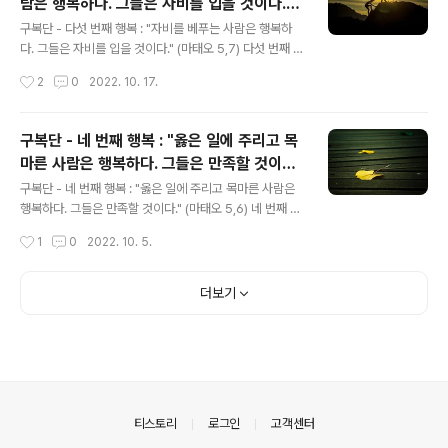
람은 행복하다. 그들은 자비를 입을 것이다."
음에서 쫓아내고 그 자리를 예수 그리스도의 사랑으로 채
글 내용
(마태오 5,7)
우고자 투쟁하며 자신을 엄격하게 깨우침을 계속해서 얻고
구복단 - 다섯 번째 행복 : "자비를 베푸는 사람은 행복하
자 하는 것이다. 주님께서는 마음이 깨끗한 사람들에게 무
다. 그들은 자비를 입을 것이다." (마태오 5,7) 다섯 번째 행
엇을 약속하셨는가? 하느님을 뵙게 될 것이라는 약속이다.
복은 무엇을 말하는가? 자비를 베푸는 사람은 행복하다는
작성시간
2
0
2022. 10. 17.
이 약속을 어떻게 생각해야 하는가? 주님께서 말씀하신 '하
것이다. 어떻게 자선을 베푸는 사람들이 될 수가 있는가?
느님을 볼 것이다'라는 뜻은 ..
성 요한 크리소스톰이 가르치듯 영적 물질적인 자선의 일
인데 자선의 형태들은 많고 이 계명은 매우 풍부한 의미를
구복단 - 네 번째 행복 : "옳은 일에 주리고 목
갖고 있다: 자선의 물질적인 일들은 어떤 것인가? 1) 배고
마른 사람은 행복하다. 그들은 만족할 것이
픈 사람에게 먹을 것을 주어야 한다. 2) 목마른 사람에게 마
글 내용
다." (마태오 5,6)
실 것을 주어야 한다. 3) 헐벗은 사람을 입혀야 한다. 4) 갇
구복단 - 네 번째 행복 : "옳은 일에 주리고 목마른 사람은
힌 사람들을 방문해야 한다. 5) 병든 사람들을 방문하고 돌
행복하다. 그들은 만족할 것이다." (마태오 5,6) 네 번째 행
보아 주며 그들의 행복을 위해 도와주어야 한다. 6) 나그네
복은 무엇에 대하여 말하는가? 옳은 일에 주리고 목마른 자
작성시간
1
0
2022. 10. 5.
를 대접해야 한다. 자선의 영적인 일들은 어떤 것인가? 1) ..
들은 행복하다는 것이다. 옳다는 것은 무엇을 의미하는가?
이 말이 비록 별개의 덕을 행하는 데 사용될 수 있는 말이지
만 특별히 다니엘 9,24에서 "영원한 정의를 펴실 것이
더보기
다."라고 말하듯이 예수 그리스도의 정의로움과 은총으로
써 죄인을 의롭게 한다는 뜻이다. 사도 바울로는 이렇게 말
하고 있다. "그러나 이제는 하느님께서 인간을 당신과 올바
른 관계에 놓아주시는 길이 드러났습니다. 그것은 율법과
는 아무 관계가 없습니다. 율법서와 예언서가 바로 이 사실
을 증명해 줍니다. 하느님께서는 믿는 사람이면 누구나 아
의안내
티스토리
로그인
고객센터
무런 차별도 없이 당신..