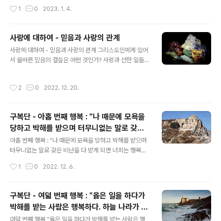
든 율법과 예언서의 골자이다."(마태오 22,36~40) 모든
그리고 외적인 율법 즉 하느님의 계명들이 존재한다. 성서
작성시간
1
0
2023. 1. 4.
사람들이 '우리의 ..
는 하느님의 내적인 율법에 대하여 말하고 있는가? 사도 바
울로가 우상숭배자에 대하여 이렇게 말하고 있다. "그들의
마음속에는 율법이 새겨져 있고 그것이 작용하고 있다는
사랑에 대하여 - 믿음과 사랑의 관계
것을 알 수 있습니다. 내가 전하는 복음이 말하는 대로 하느
글 내용
님께서 예수 그리스도를 통하여 사람들의 비밀을 심판하시
사랑에 대하여 - 믿음과 사랑의 관계 그리스도인에게 있어
는 그날에 그들의 양심이 증인이 되고 그들의 이성이 서로
서 올바른 믿음의 결실은 어떤 것인가? 사랑과 선한 일들이
고발도 하고 변호도 할 것입니다." (로마 2,15-16) 만약 사
올바른 믿음과 조화를 이루는 것이다. "그리스도 예수를 믿
람의 마음 가운데 내적인 율법이 있다면 외적인 율법은 왜
는 사람에게는 할례를 받았다든지 받지 않았다든지 하는
작성시간
2
0
2022. 12. 20.
존재하는가? 왜냐하면 사람들..
것이 중요하지 않고 오직 사랑으로 표현되는 믿음만이 중
요합니다."(갈라디아서 5,6 ) 그리스도인에게 선한 일들과
사랑을 빼고도 믿음만으로 충분하지 않은가? 그렇지 않다.
구복단 - 아홉 번째 행복 : "나 때문에 모욕을
믿음은 사랑과 선한 일들을 빼고는 죽은 것과 같으며 그러
당하고 박해를 받으며 터무니없는 말로 갖은
한 믿음으로는 영원한 생명으로 인도할 수가 없다. 사도 요
글 내용
비난을 다 받게 되면 너희는 행복하다. 기뻐하
한은 이렇게 말한다. "우리는 우리의 형제들을 사랑하기 때
아홉 번째 행복 : "나 때문에 모욕을 당하고 박해를 받으며
문에 이미 죽음을 벗어나서 생명의 나라에 들어와 있는 것
고 즐거워하여라. 너희가 받을 큰 상이 하늘에
터무니없는 말로 갖은 비난을 다 받게 되면 너희는 행복하
이 분명합니다. 사랑하지 않는 사람은 죽음 속에 그대로 머
다. 기뻐하고 즐거워하여라. 너희가 받을 큰 상이 하늘에 마
마련되..
작성시간
1
0
2022. 12. 6.
물러 있는 것입니다."(요한 1서..
련되어 있다."(마태오 5,11) 아홉째 행복은 무엇에 대하여
말하는 것인가? 바른 믿음의 진리를 위하여 그리고 그리스
도의 이름을 위하여 죽음과 박해와 갖은 비난과 모욕을 받
구복단 - 여덟 번째 행복 : "옳은 일을 하다가
는 사람들은 행복하다는 것이다. 죽음에 이르기까지 믿음
박해를 받는 사람은 행복하다. 하늘 나라가 그
을 고백하고 나아가는 그리스도인의 길을 무엇이라고 부르
글 내용
들의 것이다."(마태오 5,10)
는가? 순교자의 길이라고 부른다. 이 길을 따르는 자들에게
여덟 번째 행복 "옳은 일을 하다가 박해를 받는 사람은 행