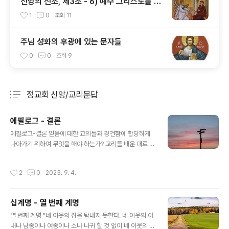
신앙의 신조, 제3조 - 6) 예수 그리스도를 낳
으신 동정녀 성모 마리아
1
0
조회
11
주님 성화의 후광에 있는 문자들
0
0
조회
9
정교회 신앙/교리문답
분류 전체보기
주요 글 목록
에필로그 - 결론
글 내용
에필로그-결론 믿음에 대한 교의들과 경건함에 합당하게
나아가기 위하여 무엇을 해야 하는가? 교리를 배운 대로 행
해야 하며 하느님의 뜻에 불순종하면 두려운 벌을 받게 된
다는 것을 항상 생각해야 한다. 주님께서는 우리에게 이렇
작성시간
2
0
2023. 9. 4.
게 말씀하신다. "이제 너희는 이것을 알았으니 그대로 실천
하면 축복을 받을 것이다."(요한 13,17) "자기 주인의 뜻을
알고도 아무런 준비를 하지 않았거나 주인의 뜻대로 하지
십계명 - 열 번째 계명
않은 종은 매를 많이 맞을 것이다." (루가 12,47) 죄로 인하
글 내용
여 우리 영혼이 힘들어할 때 우리는 어떻게 해야 하는가?
열 번째 계명 "네 이웃의 집을 탐내지 못한다. 네 이웃의 아
회개를 하고 죄를 고백하여 앞으로는 그러한 죄들로부터
내나 남종이나 여종이나 소나 나귀 할 것 없이 네 이웃의 소