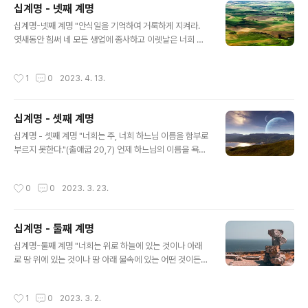
십계명 - 넷째 계명
않는다면 그들의 마지막 바람을 들어주고 행하여야 한다.
글 내용
부모를 돌보지 않고 존경하지 않는 것이 큰 죄인가? 당연한
십계명-넷째 계명 "안식일을 기억하여 거룩하게 지켜라.
것이고 우리 부모들을 존경하고 사랑하는 것은 쉬운 일이
엿새동안 힘써 네 모든 생업에 종사하고 이렛날은 너희 하
다. 왜냐하면 하느님께서 우리를 세상에 부르심은 조직체
느님 주 앞에서 쉬어라." 왜 다른 날은 제외하고 안식일만
가 있었기 때문이며 이것으로 보아 우리의 부모를 돌보지
거룩하게 지키라는 계명을 우리에게 주는 것인가? 왜냐하
작성시간
1
0
2023. 4. 13.
않고 사랑하지 않는 것은 큰..
면 하느님께서는 엿새동안 세상을 만드시고 일곱째 날에는
창조작업을 쉬셨기 때문이다. 우리의 교회에서는 안식일을
지키고 있는가? 거룩한 날로서 엄격하게 지키지는 않고 있
십계명 - 셋째 계명
다. 그러나 세상의 창조를 기억하고 계속하여 이날을 기념
글 내용
하여 금식을 풀고 다른 날들과 구별한다. 우리 그리스도인
십계명 - 셋째 계명 "너희는 주, 너희 하느님 이름을 함부로
들은 넷째 계명에 어떻게 순종할 수가 있는가? 우리 정교회
부르지 못한다."(출애굽 20,7) 언제 하느님의 이름을 욕되
는 이 날을 주님께서 부활하신 날로서 일주일의 마지막 날
게 하는가? 헛된 것들에 사용하고 하느님의 이름을 이용하
이 아닌 첫날로서 거룩하게 지키고 있다. 그리스도인들이
여 진리인 것처럼 말하며 거짓말을 하고 존경과 경건함이
작성시간
0
0
2023. 3. 23.
주일을 거룩하게 지켰다고 신약성서에 기록되어..
없이 그분의 이름을 부르는 것을 말한다. 셋째 계명에서는
어떤 죄들을 금하는가? 1) 맹세 또는 하느님에 대하여 담대
히 말하는 것. 2) 불평. 하느님의 은혜에 대해 불평하는 것.
십계명 - 둘째 계명
3) 신성모독. 거룩한 것들에 대하여 욕하고 비웃는 것. 4)
글 내용
거짓맹세. 거짓을 믿게 하기 위해 하느님의 이름으로 맹세
십계명-둘째 계명 "너희는 위로 하늘에 있는 것이나 아래
하는 것. 5) 맹세를 위반. 맹세한 것을 지키지 않는 것. 6)
로 땅 위에 있는 것이나 땅 아래 물속에 있는 어떤 것이든지
하느님께 약속한 것을 위반함. 7) 실없는 말로 아무거나 약
그 모양을 본따 새긴 우상을 섬기지 못한다. 그 앞에 절하며
속하는 것. 성서에서 맹세를 금하고 있는가? 주님께서는..
섬기지 못한다."(출애굽 20,4~5) 둘째 계명에서 말하는
작성시간
1
0
2023. 3. 2.
우상은 어떤 것인가? 둘째 계명에서 말하듯이 하느님 대신