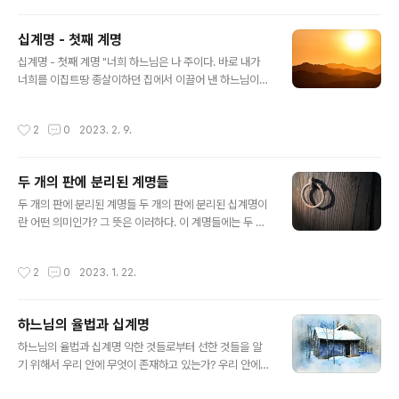
에 물과 땅과 하늘에 어떤 형상을 만들고 거기에 경배하며
공경하는 것을 우상숭배라고 말한다. 둘째 계명에서는 무
십계명 - 첫째 계명
엇을 금지시키는가? 우리의 손에 의해 만들어진 것을 신처
글 내용
럼 여기며 경배하지 말라는 것이다. 혹시 이 계명은 우리가
십계명 - 첫째 계명 "너희 하느님은 나 주이다. 바로 내가
알고 있는 거룩함을 상징하는 것도 금하는 것인가? 전혀 그
너희를 이집트땅 종살이하던 집에서 이끌어 낸 하느님이
렇지 않다. 모세가 이 계명을 하느님으로부터 받을 때에 또
다. 너희는 내 앞에서 다른 신을 모시지 못한다."(출애굽 2
한 하느님으로부터 금칠을 하여 거룩함을 상징하는 헤루빔
0,2~3) "너희 하느님은 나 주이시다."라고 한 말은 무엇을
작성시간
2
0
2023. 2. 9.
들과 천막을 설치하라는 계..
의미하는가? 하느님의 이 말씀은 인간으로부터 그 자신을
분별하시는 것이다. 그리고 인간이 그를 그의 하느님이고
주님이신 것을 알도록 계명을 주시는 것이다. 우리가 하느
두 개의 판에 분리된 계명들
님을 알기 위해서 이 계명으로부터 어떤 실제적인 의무를
글 내용
행해야 하는가? 1) 모든 지식에서 중심이 되는 하느님의 지
두 개의 판에 분리된 계명들 두 개의 판에 분리된 십계명이
식을 알 수 있도록 간청해야 한다. 2) 교회에서 하느님의 말
란 어떤 의미인가? 그 뜻은 이러하다. 이 계명들에는 두 가
씀을 주의해서 들어야 하며 집에서 하느님의 말씀에 대하
지 종류의 사랑이 포함되어 있는데 바로 하느님에 대한 사
여 논의해야 한다. 3) 하느님에 대하여 말하는 책들을 읽을
랑과 우리의 이웃에 대한 사랑이고 두 가지 종류의 의무를
작성시간
2
0
2023. 1. 22.
때에 잘 듣고 또는..
조화롭게 해야 할 것을 묘사한 것이다. 예수 그리스도께서
는 이것에 대하여 어떤 말씀을 하셨는가? "선생님, 율법서
에서 어느 계명이 가장 큰 계명입니까 ?"하고 물었다. 예수
하느님의 율법과 십계명
께서 이렇게 대답하셨다. "네 마음을 다하고 목숨을 다하고
글 내용
뜻을 다하여 주님이신 너희 하느님을 사랑하라. 이것이 가
하느님의 율법과 십계명 악한 것들로부터 선한 것들을 알
장 크고 첫째가는 계명이고, 네 이웃을 네 몸같이 사랑하라
기 위해서 우리 안에 무엇이 존재하고 있는가? 우리 안에
는 둘째 계명도 이에 못지 않게 중요하다. 이 두 계명이 모
갖고 있는 즉 우리의 양심의 법인 하느님의 내적인 율법과