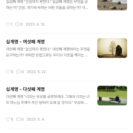
팔면서 이익을 얻기 위하여 저울과 무게를 속여 사용하고
일곱째 계명 "간음하지 못한다." 일곱째 계명은 무엇을 금
세금을 안 내려고 수입을 속이며 계약서를 속여 작성하며
하는가? 간음. 여기에 속하는 어떤 죄들을 금하는가? 사도
죄들을 속이고 공중도덕을 위반함으로써 결국은 국가를 속
바울로는 이 죄들에 대하여 말하지 않기를 원한다. "음행이
이는 것을 말하는 것이다. 3) 신성모독. 하느님께 헌납하고
나 온갖 추행이나 탐욕에 찬 말은 입에 담지도 마십시오. 그
작성시간
1
0
2023. 6. 12.
교회에 속하는 물건을 자..
래야 성도로서 부끄럽지 않을 것입니다. 추잡한 말과 어리
석은 이야기나 점잖지 못한 농담 따위도 하지 마십시오. 성
도들에게는 어울리지 않습니다. 성도들에게 어울리는 것은
십계명 - 여섯째 계명
하느님께 대한 감사의 말입니다."(에페소 5,3-4) 그러나
글 내용
이 죄들이 얼마나 부끄러운 것인지를 알려야 할 필요성이
여섯째 계명 "살인하지 못한다." 여섯째 계명에서는 무엇을
있기 때문에 몇 가지 언급하기로 하겠다. 1) 음행. 교회에서
요구하는가? 어떠한 방법으로도 우리의 이웃을 해치는 것
결혼성사를 통하여 축복받지 않은 남자와 여자가 육체적인
을 즉 살인하는 것을 금한다. 이 계명은 어떤 경우의 살인이
관계를 갖는 것을 말한다. 2) 간통 이미 결혼한 사람이 다른
라도 금하는 것인가? 그렇지 않다. 우리의 의무를 행하는
작성시간
0
0
2023. 5. 22.
사람과 육체관계..
데 있어서 살인을 금하지 않는다. 이 계명은 우리나라와 믿
음의 방어를 위해 전쟁에서 살인하는 것을 금하지 않는다.
자신의 의사 없이 살인을 했을 경우 이것도 살인죄에 해당
십계명 - 다섯째 계명
되는가? 살인하는 잘못을 저지를 의사 없이 자기 방어를 하
글 내용
다 일을 저질렀을 때라도 결백하다고 볼 수가 없다. 어쨌든
다섯째 계명 "너희는 부모를 공경하여라. 그래야 너희는 너
영적 사제에게 가서 고백성사를 하고 교회법에 의하여 자
희 하느님 주께서 주신 땅에서 오래 살 것이다." 부모와 관
기 양심을 깨끗하게 해야 한다. 직접 살인하는 것 이외에 다
계된 다섯째 계명은 우리에게 어떤 특별한 의무를 부여하
른 살인죄들이 있는가? 물론이다. 다음과 같은 죄를 저지를
는 것인가? 1) 그들을 존경해야 한다. 2) 그들에게 순종해
작성시간
0
0
2023. 5. 4.
경우 살인으로 여겨진다. ..
야 한다. 3) 그들이 늙고 병들었을 때에 돌봐 주어야 한다.
4) 그들이 죽은 후에도 그들을 잊지 말아야 하며 그들의 영
혼을 위하여 기도를 해야 하고 국법과 거룩함에 어긋나지