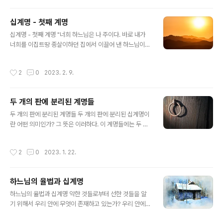
에 물과 땅과 하늘에 어떤 형상을 만들고 거기에 경배하며
공경하는 것을 우상숭배라고 말한다. 둘째 계명에서는 무
십계명 - 첫째 계명
엇을 금지시키는가? 우리의 손에 의해 만들어진 것을 신처
글 내용
럼 여기며 경배하지 말라는 것이다. 혹시 이 계명은 우리가
십계명 - 첫째 계명 "너희 하느님은 나 주이다. 바로 내가
알고 있는 거룩함을 상징하는 것도 금하는 것인가? 전혀 그
너희를 이집트땅 종살이하던 집에서 이끌어 낸 하느님이
렇지 않다. 모세가 이 계명을 하느님으로부터 받을 때에 또
다. 너희는 내 앞에서 다른 신을 모시지 못한다."(출애굽 2
한 하느님으로부터 금칠을 하여 거룩함을 상징하는 헤루빔
0,2~3) "너희 하느님은 나 주이시다."라고 한 말은 무엇을
작성시간
2
0
2023. 2. 9.
들과 천막을 설치하라는 계..
의미하는가? 하느님의 이 말씀은 인간으로부터 그 자신을
분별하시는 것이다. 그리고 인간이 그를 그의 하느님이고
주님이신 것을 알도록 계명을 주시는 것이다. 우리가 하느
두 개의 판에 분리된 계명들
님을 알기 위해서 이 계명으로부터 어떤 실제적인 의무를
글 내용
행해야 하는가? 1) 모든 지식에서 중심이 되는 하느님의 지
두 개의 판에 분리된 계명들 두 개의 판에 분리된 십계명이
식을 알 수 있도록 간청해야 한다. 2) 교회에서 하느님의 말
란 어떤 의미인가? 그 뜻은 이러하다. 이 계명들에는 두 가
씀을 주의해서 들어야 하며 집에서 하느님의 말씀에 대하
지 종류의 사랑이 포함되어 있는데 바로 하느님에 대한 사
여 논의해야 한다. 3) 하느님에 대하여 말하는 책들을 읽을
랑과 우리의 이웃에 대한 사랑이고 두 가지 종류의 의무를
작성시간
2
0
2023. 1. 22.
때에 잘 듣고 또는..
조화롭게 해야 할 것을 묘사한 것이다. 예수 그리스도께서
는 이것에 대하여 어떤 말씀을 하셨는가? "선생님, 율법서
에서 어느 계명이 가장 큰 계명입니까 ?"하고 물었다. 예수
하느님의 율법과 십계명
께서 이렇게 대답하셨다. "네 마음을 다하고 목숨을 다하고
글 내용
뜻을 다하여 주님이신 너희 하느님을 사랑하라. 이것이 가
하느님의 율법과 십계명 악한 것들로부터 선한 것들을 알
장 크고 첫째가는 계명이고, 네 이웃을 네 몸같이 사랑하라
기 위해서 우리 안에 무엇이 존재하고 있는가? 우리 안에
는 둘째 계명도 이에 못지 않게 중요하다. 이 두 계명이 모
갖고 있는 즉 우리의 양심의 법인 하느님의 내적인 율법과