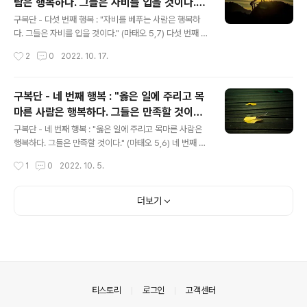
람은 행복하다. 그들은 자비를 입을 것이다."
음에서 쫓아내고 그 자리를 예수 그리스도의 사랑으로 채
글 내용
(마태오 5,7)
우고자 투쟁하며 자신을 엄격하게 깨우침을 계속해서 얻고
구복단 - 다섯 번째 행복 : "자비를 베푸는 사람은 행복하
자 하는 것이다. 주님께서는 마음이 깨끗한 사람들에게 무
다. 그들은 자비를 입을 것이다." (마태오 5,7) 다섯 번째 행
엇을 약속하셨는가? 하느님을 뵙게 될 것이라는 약속이다.
복은 무엇을 말하는가? 자비를 베푸는 사람은 행복하다는
작성시간
2
0
2022. 10. 17.
이 약속을 어떻게 생각해야 하는가? 주님께서 말씀하신 '하
것이다. 어떻게 자선을 베푸는 사람들이 될 수가 있는가?
느님을 볼 것이다'라는 뜻은 ..
성 요한 크리소스톰이 가르치듯 영적 물질적인 자선의 일
인데 자선의 형태들은 많고 이 계명은 매우 풍부한 의미를
구복단 - 네 번째 행복 : "옳은 일에 주리고 목
갖고 있다: 자선의 물질적인 일들은 어떤 것인가? 1) 배고
마른 사람은 행복하다. 그들은 만족할 것이
픈 사람에게 먹을 것을 주어야 한다. 2) 목마른 사람에게 마
글 내용
다." (마태오 5,6)
실 것을 주어야 한다. 3) 헐벗은 사람을 입혀야 한다. 4) 갇
구복단 - 네 번째 행복 : "옳은 일에 주리고 목마른 사람은
힌 사람들을 방문해야 한다. 5) 병든 사람들을 방문하고 돌
행복하다. 그들은 만족할 것이다." (마태오 5,6) 네 번째 행
보아 주며 그들의 행복을 위해 도와주어야 한다. 6) 나그네
복은 무엇에 대하여 말하는가? 옳은 일에 주리고 목마른 자
작성시간
1
0
2022. 10. 5.
를 대접해야 한다. 자선의 영적인 일들은 어떤 것인가? 1) ..
들은 행복하다는 것이다. 옳다는 것은 무엇을 의미하는가?
이 말이 비록 별개의 덕을 행하는 데 사용될 수 있는 말이지
만 특별히 다니엘 9,24에서 "영원한 정의를 펴실 것이
더보기
다."라고 말하듯이 예수 그리스도의 정의로움과 은총으로
써 죄인을 의롭게 한다는 뜻이다. 사도 바울로는 이렇게 말
하고 있다. "그러나 이제는 하느님께서 인간을 당신과 올바
른 관계에 놓아주시는 길이 드러났습니다. 그것은 율법과
는 아무 관계가 없습니다. 율법서와 예언서가 바로 이 사실
을 증명해 줍니다. 하느님께서는 믿는 사람이면 누구나 아
의안내
티스토리
로그인
고객센터
무런 차별도 없이 당신..