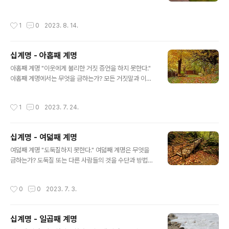
피하기로 작정하고 흔들림이 없는 굳건함을 가져야 한다.
유는 무엇이든지 탐내지 못한다." 열째 계명은 무엇을 금하
그리고 선한 것과 반대되는 것을 불러일으키는 잘못된 것
는가? 우리의 사랑하는 이웃에 대한 욕심과 그러한 욕심을
작성시간
1
0
2023. 8. 14.
들과 말과 행동을 함부로 ..
일으키게 하는 생각들을 금한다. 왜 나쁜 행동뿐만이 아니
라 생각까지도 금하는가? 왜냐하면 우리의 영혼에 악한 욕
심들이 들어오게 되면 이미 하느님의 눈들을 불결하게 하
십계명 - 아홉째 계명
고 욕되게 하는 것이기 때문이다. "주께서 악한 사람의 음
글 내용
모는 미워하시고 결백한 사람의 말은 기뻐하신다." (잠언 1
아홉째 계명 "이웃에게 불리한 거짓 증언을 하지 못한다."
5,26) 그러므로 우리도 사도 바울로가 말하듯이 우리 안에
아홉째 계명에서는 무엇을 금하는가? 모든 거짓말과 이웃
오염되어 있는 것을 우리 자신이 깨끗하게 하기 위하여 투
에게 불리한 거짓증언을 금하다. 거짓증언에는 무엇이 있
쟁하지 않으면 안 된다. "그러므로 사랑하는 여러분 우리는
는가? 1) 재판소에서 누군가에 대한 거짓 비난. 2) 재판소
작성시간
1
0
2023. 7. 24.
이런 약속을 받았으니 ..
이외의 곳에서 비난받는 자가 비난을 직접 듣고 있지 않거
나 어떤 사람에게 불공평한 비난을 직접 하는 거짓 비난. 어
떤 사람에 대하여 비난할 필요가 실제적으로 있을 때는 비
십계명 - 여덟째 계명
난해도 되는 것인가? 안된다. 특별한 보살핌으로 고침을 주
글 내용
기 위함이라 할지라도 죄와 잘못을 저질렀어도 남을 판단
여덟째 계명 "도둑질하지 못한다." 여덟째 계명은 무엇을
하는 것을 복음서는 허락하지 않는다. 주님께서는 우리에
금하는가? 도둑질 또는 다른 사람들의 것을 수단과 방법을
게 이렇게 말씀하셨다. "남을 판단하지 말아라. 그러면 너
가리지 않고 자기 것으로 만드는 것을 금한다. 이 계명에 속
희도 판단받지 않을 것이다."(마태오 7,1) 거짓말을 허락하
하는 어떤 특별한 죄들을 금하는가? 도둑질에 속하는 죄들
작성시간
0
0
2023. 7. 3.
는 것은 존재하지 않는가? 존재..
은 다음과 같다. 1) 강도. 무력을 사용하여 다른 사람의 것
을 뺏는 것을 말한다. 2) 사기. 다른 사람들의 것을 속임수
를 써서 자기 것으로 만들며 가짜 돈을 속여서 진짜같이 사
십계명 - 일곱째 계명
용하고 변질된 우유 또는 거짓된 상품들을 팔며 물건들을
글 내용