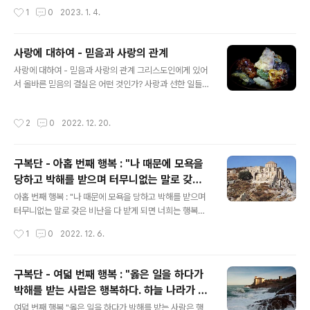
든 율법과 예언서의 골자이다."(마태오 22,36~40) 모든
그리고 외적인 율법 즉 하느님의 계명들이 존재한다. 성서
작성시간
1
0
2023. 1. 4.
사람들이 '우리의 ..
는 하느님의 내적인 율법에 대하여 말하고 있는가? 사도 바
울로가 우상숭배자에 대하여 이렇게 말하고 있다. "그들의
마음속에는 율법이 새겨져 있고 그것이 작용하고 있다는
사랑에 대하여 - 믿음과 사랑의 관계
것을 알 수 있습니다. 내가 전하는 복음이 말하는 대로 하느
글 내용
님께서 예수 그리스도를 통하여 사람들의 비밀을 심판하시
사랑에 대하여 - 믿음과 사랑의 관계 그리스도인에게 있어
는 그날에 그들의 양심이 증인이 되고 그들의 이성이 서로
서 올바른 믿음의 결실은 어떤 것인가? 사랑과 선한 일들이
고발도 하고 변호도 할 것입니다." (로마 2,15-16) 만약 사
올바른 믿음과 조화를 이루는 것이다. "그리스도 예수를 믿
람의 마음 가운데 내적인 율법이 있다면 외적인 율법은 왜
는 사람에게는 할례를 받았다든지 받지 않았다든지 하는
작성시간
2
0
2022. 12. 20.
존재하는가? 왜냐하면 사람들..
것이 중요하지 않고 오직 사랑으로 표현되는 믿음만이 중
요합니다."(갈라디아서 5,6 ) 그리스도인에게 선한 일들과
사랑을 빼고도 믿음만으로 충분하지 않은가? 그렇지 않다.
구복단 - 아홉 번째 행복 : "나 때문에 모욕을
믿음은 사랑과 선한 일들을 빼고는 죽은 것과 같으며 그러
당하고 박해를 받으며 터무니없는 말로 갖은
한 믿음으로는 영원한 생명으로 인도할 수가 없다. 사도 요
글 내용
비난을 다 받게 되면 너희는 행복하다. 기뻐하
한은 이렇게 말한다. "우리는 우리의 형제들을 사랑하기 때
아홉 번째 행복 : "나 때문에 모욕을 당하고 박해를 받으며
문에 이미 죽음을 벗어나서 생명의 나라에 들어와 있는 것
고 즐거워하여라. 너희가 받을 큰 상이 하늘에
터무니없는 말로 갖은 비난을 다 받게 되면 너희는 행복하
이 분명합니다. 사랑하지 않는 사람은 죽음 속에 그대로 머
다. 기뻐하고 즐거워하여라. 너희가 받을 큰 상이 하늘에 마
마련되..
작성시간
1
0
2022. 12. 6.
물러 있는 것입니다."(요한 1서..
련되어 있다."(마태오 5,11) 아홉째 행복은 무엇에 대하여
말하는 것인가? 바른 믿음의 진리를 위하여 그리고 그리스
도의 이름을 위하여 죽음과 박해와 갖은 비난과 모욕을 받
구복단 - 여덟 번째 행복 : "옳은 일을 하다가
는 사람들은 행복하다는 것이다. 죽음에 이르기까지 믿음
박해를 받는 사람은 행복하다. 하늘 나라가 그
을 고백하고 나아가는 그리스도인의 길을 무엇이라고 부르
글 내용
들의 것이다."(마태오 5,10)
는가? 순교자의 길이라고 부른다. 이 길을 따르는 자들에게
여덟 번째 행복 "옳은 일을 하다가 박해를 받는 사람은 행