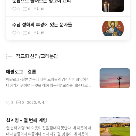
문답으로 풀어보는 정교회 교리
8
0
조회
16
주님 성화의 후광에 있는 문자들
0
0
조회
15
정교회 신앙/교리문답
분류 전체보기
주요 글 목록
에필로그 - 결론
글 내용
에필로그-결론 믿음에 대한 교의들과 경건함에 합당하게
나아가기 위하여 무엇을 해야 하는가? 교리를 배운 대로 행
해야 하며 하느님의 뜻에 불순종하면 두려운 벌을 받게 된
다는 것을 항상 생각해야 한다. 주님께서는 우리에게 이렇
작성시간
2
0
2023. 9. 4.
게 말씀하신다. "이제 너희는 이것을 알았으니 그대로 실천
하면 축복을 받을 것이다."(요한 13,17) "자기 주인의 뜻을
알고도 아무런 준비를 하지 않았거나 주인의 뜻대로 하지
십계명 - 열 번째 계명
않은 종은 매를 많이 맞을 것이다." (루가 12,47) 죄로 인하
글 내용
여 우리 영혼이 힘들어할 때 우리는 어떻게 해야 하는가?
열 번째 계명 "네 이웃의 집을 탐내지 못한다. 네 이웃의 아
회개를 하고 죄를 고백하여 앞으로는 그러한 죄들로부터
내나 남종이나 여종이나 소나 나귀 할 것 없이 네 이웃의 소