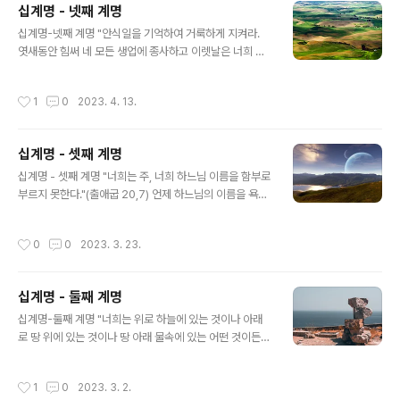
십계명 - 넷째 계명
않는다면 그들의 마지막 바람을 들어주고 행하여야 한다.
글 내용
부모를 돌보지 않고 존경하지 않는 것이 큰 죄인가? 당연한
십계명-넷째 계명 "안식일을 기억하여 거룩하게 지켜라.
것이고 우리 부모들을 존경하고 사랑하는 것은 쉬운 일이
엿새동안 힘써 네 모든 생업에 종사하고 이렛날은 너희 하
다. 왜냐하면 하느님께서 우리를 세상에 부르심은 조직체
느님 주 앞에서 쉬어라." 왜 다른 날은 제외하고 안식일만
가 있었기 때문이며 이것으로 보아 우리의 부모를 돌보지
거룩하게 지키라는 계명을 우리에게 주는 것인가? 왜냐하
작성시간
1
0
2023. 4. 13.
않고 사랑하지 않는 것은 큰..
면 하느님께서는 엿새동안 세상을 만드시고 일곱째 날에는
창조작업을 쉬셨기 때문이다. 우리의 교회에서는 안식일을
지키고 있는가? 거룩한 날로서 엄격하게 지키지는 않고 있
십계명 - 셋째 계명
다. 그러나 세상의 창조를 기억하고 계속하여 이날을 기념
글 내용
하여 금식을 풀고 다른 날들과 구별한다. 우리 그리스도인
십계명 - 셋째 계명 "너희는 주, 너희 하느님 이름을 함부로
들은 넷째 계명에 어떻게 순종할 수가 있는가? 우리 정교회
부르지 못한다."(출애굽 20,7) 언제 하느님의 이름을 욕되
는 이 날을 주님께서 부활하신 날로서 일주일의 마지막 날
게 하는가? 헛된 것들에 사용하고 하느님의 이름을 이용하
이 아닌 첫날로서 거룩하게 지키고 있다. 그리스도인들이
여 진리인 것처럼 말하며 거짓말을 하고 존경과 경건함이
작성시간
0
0
2023. 3. 23.
주일을 거룩하게 지켰다고 신약성서에 기록되어..
없이 그분의 이름을 부르는 것을 말한다. 셋째 계명에서는
어떤 죄들을 금하는가? 1) 맹세 또는 하느님에 대하여 담대
히 말하는 것. 2) 불평. 하느님의 은혜에 대해 불평하는 것.
십계명 - 둘째 계명
3) 신성모독. 거룩한 것들에 대하여 욕하고 비웃는 것. 4)
글 내용
거짓맹세. 거짓을 믿게 하기 위해 하느님의 이름으로 맹세
십계명-둘째 계명 "너희는 위로 하늘에 있는 것이나 아래
하는 것. 5) 맹세를 위반. 맹세한 것을 지키지 않는 것. 6)
로 땅 위에 있는 것이나 땅 아래 물속에 있는 어떤 것이든지
하느님께 약속한 것을 위반함. 7) 실없는 말로 아무거나 약
그 모양을 본따 새긴 우상을 섬기지 못한다. 그 앞에 절하며
속하는 것. 성서에서 맹세를 금하고 있는가? 주님께서는..
섬기지 못한다."(출애굽 20,4~5) 둘째 계명에서 말하는
작성시간
1
0
2023. 3. 2.
우상은 어떤 것인가? 둘째 계명에서 말하듯이 하느님 대신