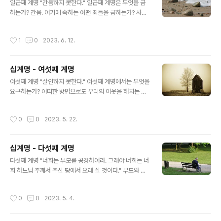
팔면서 이익을 얻기 위하여 저울과 무게를 속여 사용하고
일곱째 계명 "간음하지 못한다." 일곱째 계명은 무엇을 금
세금을 안 내려고 수입을 속이며 계약서를 속여 작성하며
하는가? 간음. 여기에 속하는 어떤 죄들을 금하는가? 사도
죄들을 속이고 공중도덕을 위반함으로써 결국은 국가를 속
바울로는 이 죄들에 대하여 말하지 않기를 원한다. "음행이
이는 것을 말하는 것이다. 3) 신성모독. 하느님께 헌납하고
나 온갖 추행이나 탐욕에 찬 말은 입에 담지도 마십시오. 그
작성시간
1
0
2023. 6. 12.
교회에 속하는 물건을 자..
래야 성도로서 부끄럽지 않을 것입니다. 추잡한 말과 어리
석은 이야기나 점잖지 못한 농담 따위도 하지 마십시오. 성
도들에게는 어울리지 않습니다. 성도들에게 어울리는 것은
십계명 - 여섯째 계명
하느님께 대한 감사의 말입니다."(에페소 5,3-4) 그러나
글 내용
이 죄들이 얼마나 부끄러운 것인지를 알려야 할 필요성이
여섯째 계명 "살인하지 못한다." 여섯째 계명에서는 무엇을
있기 때문에 몇 가지 언급하기로 하겠다. 1) 음행. 교회에서
요구하는가? 어떠한 방법으로도 우리의 이웃을 해치는 것
결혼성사를 통하여 축복받지 않은 남자와 여자가 육체적인
을 즉 살인하는 것을 금한다. 이 계명은 어떤 경우의 살인이
관계를 갖는 것을 말한다. 2) 간통 이미 결혼한 사람이 다른
라도 금하는 것인가? 그렇지 않다. 우리의 의무를 행하는
작성시간
0
0
2023. 5. 22.
사람과 육체관계..
데 있어서 살인을 금하지 않는다. 이 계명은 우리나라와 믿
음의 방어를 위해 전쟁에서 살인하는 것을 금하지 않는다.
자신의 의사 없이 살인을 했을 경우 이것도 살인죄에 해당
십계명 - 다섯째 계명
되는가? 살인하는 잘못을 저지를 의사 없이 자기 방어를 하
글 내용
다 일을 저질렀을 때라도 결백하다고 볼 수가 없다. 어쨌든
다섯째 계명 "너희는 부모를 공경하여라. 그래야 너희는 너
영적 사제에게 가서 고백성사를 하고 교회법에 의하여 자
희 하느님 주께서 주신 땅에서 오래 살 것이다." 부모와 관
기 양심을 깨끗하게 해야 한다. 직접 살인하는 것 이외에 다
계된 다섯째 계명은 우리에게 어떤 특별한 의무를 부여하
른 살인죄들이 있는가? 물론이다. 다음과 같은 죄를 저지를
는 것인가? 1) 그들을 존경해야 한다. 2) 그들에게 순종해
작성시간
0
0
2023. 5. 4.
경우 살인으로 여겨진다. ..
야 한다. 3) 그들이 늙고 병들었을 때에 돌봐 주어야 한다.
4) 그들이 죽은 후에도 그들을 잊지 말아야 하며 그들의 영
혼을 위하여 기도를 해야 하고 국법과 거룩함에 어긋나지