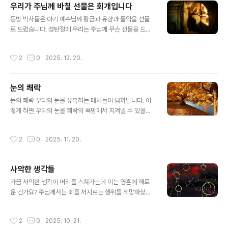
우리가 주님께 바칠 선물은 회개입니다
디 있겠습니까? 그러나 세속적인 상심은 죽음을 가져올 뿐
글 내용
입니다."(고린토 후 7,10)라고 두 종류의 슬픔상심에 대해
동방 박사들은 아기 예수님께 황금과 유향과 몰약을 선물
말씀하십니다. 하느님의 뜻에 따른 상심은 죄를 지어 하느
로 드렸습니다. 성탄절에 우리는 주님께 무슨 선물을 드려
님의 사랑에 반대되는 행동을 하였을 때 느끼는 것입니다.
야 할까요? 4세기의 교부이신 예로니모스 성인의 이야기
이 슬픔은 우리를 회개로 이끌고, 우리가 회개하면 하느님
에 귀를 기울여 봅시다. 어느 날 성인이 그리스도께서 태어
작성시간
2
0
2025. 12. 20.
께서는 그 슬픔을 기쁨으로 바꿔서 돌..
나신 베들레헴의 동굴로 찾아가 무릎을 꿇고 기도를 드리
면서 "주여, 제가 당신의 탄생에 무슨 선물을 드릴까요?"라
고 물었습니다. 그러자 "예로니모스야, 네가 지은 죄를 내
눈의 쾌락
게 바치면 내가 그 죄들을 깨끗하게 씻어주겠다"라는 목소
글 내용
리가 들려왔다고 합니다. 이 사건 이후 예로니모스는 진심
눈의 쾌락 우리의 눈을 유혹하는 매체들이 넘쳐납니다. 어
으로 회개를 했고 자신의 일생을 주님께 바쳤으며 결국 성
떻게 하면 우리의 눈을 쾌락의 욕망에서 지켜낼 수 있을까
인으로 추대되었습니다. 그렇습니다. 그리스도께서 우리에
요? 영화, TV, 비디오, 인터넷, 스마트폰 등의 컬러 화질이
게서 가장 받고 싶으신 선물은 바로 고백 신부 앞에서 우리
놀랍게 발달함에 따라 이를 보는 눈의 즐거움은 커졌지만
작성시간
2
0
2025. 11. 20.
가 진심으로 참회하면서 죄를 고백하는 것입니다..
그만큼 우리 영적 생활에 끼치는 악영향도 커졌습니다. '백
문(百聞)이 불여일견(不如一見)'이라는 속담에서도 보듯
이 영상 매체가 교육 수단으로 쓰일 경우 그 효과는 정말 대
사악한 생각들
단합니다. 하지만 영상 매체가 비양심적인 못된 사람들에
글 내용
의해 사용될 경우 그 파괴력은 엄청납니다. 인터넷이나 T
가끔 사악한 생각이 머리를 스쳐가는데 이는 영혼에 해로
V, 영화의 비윤리적인 내용들이 청소년들과 아동들을 얼마
운 건가요? 주님께서는 죄를 저지르는 행위를 책망하셨을
나 윤리적으로 타락시키고 있습니까! 이런 내용들이 심지
뿐만이 아니라 사악한 생각을 하는 것도 책망하셨습니다.
어는 끔찍한 모방 살인이나 자살 행위로 이어지는 경우를
마태오 복음을 보면 주님께서는 "어찌하여 너희들은 악한
작성시간
2
0
2025. 10. 21.
우리는 종종 봅니다. 이런 현실 앞에..
생각을 품고 있느냐?"(9,4)라고 율법학자들을 질책하셨습