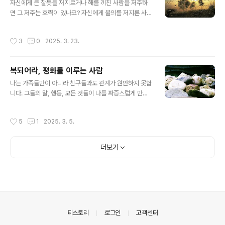
나면 곧바로 선한 이성을 동원하여 그러한 감정들과 싸워
자신에게 큰 잘못을 저지르거나 해를 끼친 사람을 저주하
야 하고, 질투와 시기 대신 타인에 대한 존중과 사랑의 감정
면 그 저주는 효력이 있나요? 자신에게 불의를 저지른 사람
을 키워야 합니다. 어떻게 하면 질투, 시기의 감정과 싸워
에 대한 저주는 효력이 있습니다. 예를 들어 어떤 사람이 과
이길 수 있을까요? 첫 번째로 우리가 생각해야 할 것은 질
부를 중상모략하거나 그녀에게 잘못을 저질렀을 때, 화가
작성시간
3
0
2025. 3. 23.
투로부터 우리는 아무런 유익도 얻을 수 없고..
난 과부가 그 사람을 저주하면, 그 사람에게는 매우 나쁜 일
이 일어날 수도 있습니다. 그는 사고를 당할 수도 있고 원인
을 알 수 없는 병에 걸릴 수도 있습니다.말에는 정말로 힘이
복되어라, 평화를 이루는 사람
있습니다. 말이 씨가 된다는 속담이 괜히 있는 것이 아닙니
글 내용
다. 그러므로 어떤 말을 하며 살 것인지는 정말 중요한 영적
나는 가족들만이 아니라 친구들과도 관계가 원만하지 못합
인 문제인 것입니다. 사도 바울로는 "저주하지 말고 복을
니다. 그들의 말, 행동, 모든 것들이 나를 짜증스럽게 만들
빌어주십시오."(로마 12,14)라고 말했습니다. 저주는 저주
기 때문입니다. 그래서는 안 된다는 것을 알면서도 제 마음
를 받은 사람뿐만 아니라 저주를 내린 사람에게도 해를 끼
대로 되지가 않습니다. 어떻게 하면 좋을까요? 우선 우리는
작성시간
5
1
2025. 3. 5.
칩니다. 왜냐하면 ..
현실을 인정해야 합니다. 우리는 천사들과 더불어 살고 있
지 않습니다. 우리는 나 자신과 마찬가지인 사람들, 즉 결점
이 많고, 성격도, 취미도, 좋아하는 것도 서로 다른 사람들
더보기
과 살고 있습니다. 한 부모에게서 태어난 형제들도 서로 관
심사가 다르며 생김새도 다른데 형제가 아닌 다른 사람들
은 오죽이나 서로 다르겠습니까? 싫든 좋든 간에 우리는 혼
자서는 살 수 없고 서로 다른 사람들끼리 더불어서 살아야
합니다. 그들을 내가 좋아하는 사람들로 개조시키겠다고
요? 그건 불가능합니다. 그럼 어..
의안내
티스토리
로그인
고객센터