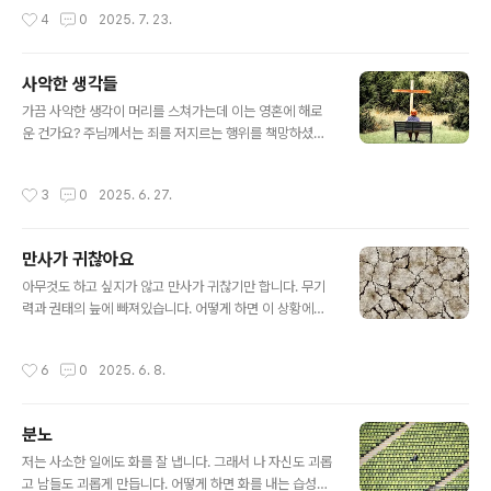
이 슬픔은 우리를 회개로 이끌고, 우리가 회개하면 하느님
함에 따라 이를 보는 눈의 즐거움은 커졌지만 그만큼 우리
작성시간
4
0
2025. 7. 23.
께서는 그 슬픔을 기쁨으로 바꿔서..
영적 생활에 끼치는 악영향도 커졌습니다. '백문(百聞)이
불여일견(不如一見)'이라는 속담에서도 보듯이 영상 매체
가 교육 수단으로 쓰일 경우 그 효과는 정말 대단합니다. 하
사악한 생각들
지만 영상 매체가 비양심적인 못된 사람들에 의해 사용될
글 내용
경우 그 파괴력은 엄청납니다.인터넷이나 TV, 영화의 비윤
가끔 사악한 생각이 머리를 스쳐가는데 이는 영혼에 해로
리적인 내용들이 청소년들과 아동들을 얼마나 윤리적으로
운 건가요? 주님께서는 죄를 저지르는 행위를 책망하셨을
타락시키고 있습니까! 이런 내용들이 심지어는 끔찍한 모
뿐만이 아니라 사악한 생각을 하는 것도 책망하셨습니다.
방 살인이나 자살 행위로 이어지는 경우를 우리는 종종 봅
마태오복음을 보면 주님께서는 "어찌하여 너희들은 악한
작성시간
3
0
2025. 6. 27.
니다. 이런 현실 앞에서 우리 그리..
생각을 품고 있느냐?"(9,4)라고 율법학자들을 질책하셨습
니다.사탄은 하느님처럼 되려는 오만의 생각을 품고 있었
습니다. 그 결과 그는 하늘에서 추방되어 천사의 자격을 상
만사가 귀찮아요
실하고 지옥으로 떨어졌습니다. 사악한 생각은 모든 악의
글 내용
씨앗입니다. 이 씨앗에서 죄를 저지르는 말이나 행동이 자
아무것도 하고 싶지가 않고 만사가 귀찮기만 합니다. 무기
라납니다. 주님은 가라지의 비유를 들어 이렇게 말씀하셨
력과 권태의 늪에 빠져있습니다. 어떻게 하면 이 상황에서
습니다. "하늘나라는 어떤 사람이 밭에 좋은 씨를 뿌린 것
벗어날 수 있을까요? 과학 기술의 발달로 현대인들의 삶은
에 비길 수 있다. 사람들이 잠을 자고 있는 동안에 원수가
참으로 편해졌습니다. 옛날에는 어디를 가나 걸어 다녔고
작성시간
6
0
2025. 6. 8.
와서 밀밭에 가라지를 뿌리고 갔다."(마태오 ..
육체적인 노동을 주로 했기 때문에 심장이 정상적으로 작
동되었고 몸의 모든 근육이 고루 발달할 수 있었습니다. 하
지만 요즈음에는 가까운 곳에도 자동차를 타고 다니며, 주
분노
부들도 가전제품의 도움으로 집안 살림이 훨씬 쉬워졌습니
글 내용
다. 그런데도 사람들은 점점 편한 것만 찾을 뿐 땀을 흘리며
저는 사소한 일에도 화를 잘 냅니다. 그래서 나 자신도 괴롭
일하는 것을 싫어하게 되었습니다. 그 결과 적지 않은 사람
고 남들도 괴롭게 만듭니다. 어떻게 하면 화를 내는 습성을