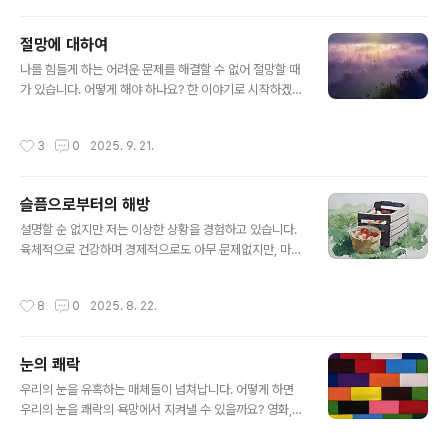
니다.사탄은 하느님처럼 되려는 오만의 생각을 품고 있었
습니다. 그 결과 그는 하늘에서 추방되어 천사의 자격을 상
절망에 대하여
실하고 지옥으로 떨어졌습니다.사악한 생각은 모든 악의
글 내용
씨앗입니다. 이 씨앗에서 죄를 저지르는 말이나 행동이 자
나를 힘들게 하는 어려운 문제를 해결할 수 없어 절망할 때
라납니다. 주님은 가라지의 비유를 들어 이렇게 말씀하셨
가 있습니다. 어떻게 해야 하나요? 한 이야기로 시작하겠습
습니다. "하늘나라는 어떤 사람이 밭에 좋은 씨를 뿌린 것
니다. 한 젊은 부인이 있었는데, 남편이 죽고 혼자서 아이를
에 비길 수 있다. 사람들이 잠을 자고 있는 동안에 원수가
키우고 있었습니다. 그러면서 어려운 시기마다 아이를 위
작성시간
3
0
2025. 9. 21.
와서 밀밭에 가라지를 뿌리고 갔다."(마태오 ..
로하기 위해 다음과 같이 이야기하였습니다."아이야, 우리
에게는 아버지가 계신단다. 그분은 사랑이 넘치시는 전능
하신 하느님이시다. 그분은 어느 누구도 그냥 방치하시지
슬픔으로부터의 해방
않는단다, 걱정하지 말거라."착한 아이는 이 말을 믿고 문제
글 내용
가 생길 때마다 그리스도의 성화 앞에서 무릎 꿇고 모든 문
설명할 순 없지만 저는 이상한 상황을 경험하고 있습니다.
제에 대해서 이야기하였습니다. 하루는 다른 아이들과 놀
육체적으로 건강하며 경제적으로도 아무 문제없지만, 마음
다가 집으로 돌아왔는데, 엄마가 울고 있는 것을 보았습니
속에는 항상 깊은 슬픔을 간직하고 있습니다. 친구들과 좋
다. 아이는 천진한 모습으로 엄마에게 이야기합니다."엄마,
은 곳으로 여행도 다니며 즐기면서 생활하고 있지만 슬픔
작성시간
8
0
2025. 8. 22.
하느님이 죽었어요?"엄마는 깜짝 놀..
은 가시질 않습니다. 저는 어떻게 해야 할까요? 사도 바울
로께서는 "하느님의 뜻을 따라서 겪는 상심은 회개할 마음
을 일으켜 구원에 이르게 합니다. 이것을 후회할 사람이 어
눈의 쾌락
디 있겠습니까? 그러나 세속적인 상심은 죽음을 가져올 뿐
글 내용
입니다."(고린토 후 7,10)라고 두 종류의 슬픔, 상심에 대해
우리의 눈을 유혹하는 매체들이 넘쳐납니다. 어떻게 하면
말씀하십니다. 하느님의 뜻에 따른 상심은 죄를 지어 하느
우리의 눈을 쾌락의 욕망에서 지켜낼 수 있을까요? 영화, T
님의 사랑에 반대되는 행동을 하였을 때 느끼는 것입니다.
V, 비디오, 인터넷, 스마트폰 등의 컬러 화질이 놀랍게 발달