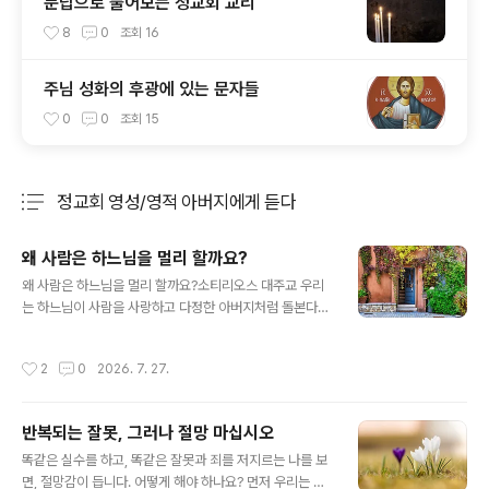
문답으로 풀어보는 정교회 교리
8
0
조회
16
주님 성화의 후광에 있는 문자들
0
0
조회
15
정교회 영성/영적 아버지에게 듣다
분류 전체보기
주요 글 목록
왜 사람은 하느님을 멀리 할까요?
글 내용
왜 사람은 하느님을 멀리 할까요?소티리오스 대주교 우리
는 하느님이 사람을 사랑하고 다정한 아버지처럼 돌본다는
것을 알고 있습니다. 왜 사람들은 이러한 사랑에 부합하지
못하고 하느님 곁에서 멀어져 갈까요? "암사슴이 시냇물을
작성시간
2
0
2026. 7. 27.
찾듯이, 하느님, 이 몸은 애타게 당신을 찾습니다."(시편 4
2,1)라는 말씀처럼 사람이 하느님을 찾는 것은 아주 자연스
러운 것입니다. 그래서 아주 오래전부터 지상의 모든 백성
반복되는 잘못, 그러나 절망 마십시오
들은 신을 찾고자 했던 것입니다. 고고학자들이 발굴한 많
글 내용
은 종교적 유적들은 그 당시 사람들이 신이라고 믿었던 존
똑같은 실수를 하고, 똑같은 잘못과 죄를 저지르는 나를 보
재를 숭배하기 위한 것이었습니다. 그러나 하느님과 사람
면, 절망감이 듭니다. 어떻게 해야 하나요? 먼저 우리는 우