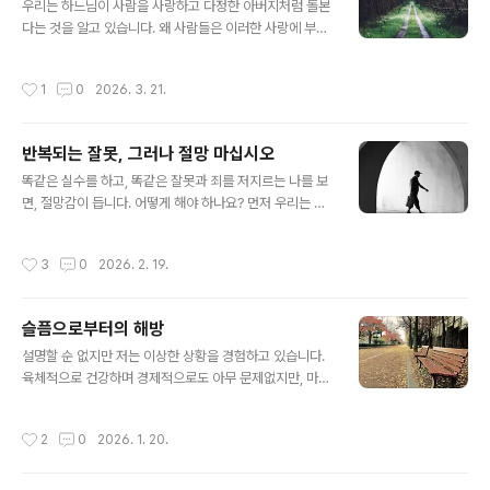
하느님과, 그리스도와 반대되는 존재라는 뜻입니다. 사탄
우리는 하느님이 사람을 사랑하고 다정한 아버지처럼 돌본
이 제일 싫어하는 것은 사람들이 하느님과 가까이 있는 것
다는 것을 알고 있습니다. 왜 사람들은 이러한 사랑에 부합
입니다. 하느님의 첫 창조물에게도 그렇게 하지 않았습니
하지 못하고 하느님 곁에서 멀어져 갈까요? "암사슴이 시
까? 에덴동산에서 아담과 하와는 하느님과 친교하며 행복
냇물을 찾듯이, 하느님, 이 몸은 애타게 당신을 찾습니다."
작성시간
1
0
2026. 3. 21.
하게 살았습니다. 사탄은 그 모습을 질..
(시편 42,1)라는 시편의 말씀처럼 사람이 하느님을 찾는 것
은 아주 자연스러운 것입니다. 그래서 아주 오래전부터 지
상의 모든 백성들은 신을 찾고자 했던 것입니다. 고고학자
반복되는 잘못, 그러나 절망 마십시오
들이 발굴한 많은 종교적 유적들은 그 당시 사람들이 신이
글 내용
라고 믿었던 존재를 숭배하기 위한 것이었습니다.그러나
똑같은 실수를 하고, 똑같은 잘못과 죄를 저지르는 나를 보
하느님과 사람 사이에 방해 요소가 생기고, 그것이 사람의
면, 절망감이 듭니다. 어떻게 해야 하나요? 먼저 우리는 우
자유에 영향을 준다면, 사람이 하느님께 다가가는 길에 혼
리를 걱정하게 하고 영혼을 오염시키는 것으로부터 벗어나
란이 생기고, 그래서 점차 하느님과 멀어지고 하느님을 잊
기 위해 올바른 방법을 따르고 있는지 살펴봐야 합니다. 우
작성시간
3
0
2026. 2. 19.
게 됩니다. 그것은 자력을 잃어버려 방..
리가 어떤 중한 병을 얻게 된다면 우리 스스로 치료를 하지
않고 전문의에게 갑니다. 그러면 의사가 어떻게 해야 되는
지 알려줍니다.마찬가지로 우리는 마음에 병이 생겼을 때,
슬픔으로부터의 해방
그리스도에게서 마음을 치유할 수 있는 은총을 받은 영적
글 내용
사제에게 이를 알려야 합니다. 그러면 우리 마음과 육신의
설명할 순 없지만 저는 이상한 상황을 경험하고 있습니다.
위대한 의사인 주 예수 그리스도 우리 하느님께서는, 영적
육체적으로 건강하며 경제적으로도 아무 문제없지만, 마음
사제의 지도와 우리 교회의 영적인 치료약 신성한 성사들
속에는 항상 깊은 슬픔을 간직하고 있습니다. 친구들과 좋
을 통해서, 분명히 우리 마음을 온갖 억압으로부터 벗어나
은 곳으로 여행도 다니며 즐기면서 생활하고 있지만 슬픔
작성시간
2
0
2026. 1. 20.
도록 해주실 것입니다. 영적 사제는..
은 가시질 않습니다. 저는 어떻게 해야 할까요? 사도 바울
로께서는 "하느님의 뜻을 따라서 겪는 상심은 회개할 마음
을 일으켜 구원에 이르게 합니다. 이것을 후회할 사람이 어