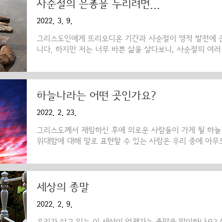
아가 태어난 곳은 예루살렘이라고 전해집니다. 그녀의 부모
사순절의 은총을 누리려면...
에 대한 감사의 표시로서 마리아가 세 살이 되었을 때 그녀
2022. 3. 9.
녀는 그곳에서 성전 사제들의 지도를 받으며 12년을 살았습니
그리스도인에게 뜨리오디온 기간과 사순절이 영적 발전에 큰
니다. 하지만 저는 너무 바쁜 삶을 살다보니, 사순절의 여러
떻게 해야 될까요? 일이 많아 시간적인 여유가 전혀 없거나
멀리 떨어져, 불가피하게 영적 발전에 도움을 주는 예배에 
많이 있습니다. 하지만 이러한 예배들은 그리스도께서 우리
느끼게 해주는 데 많은 도움을 줍니다. 우리는 우리의 죄
하늘나라는 어떤 곳인가요?
께 용서를 구해야 합니다. 또한, 우리가 영적 투쟁을 할 때
2022. 2. 23.
리에게 힘을 주시도록 간청해야 하며, 주님께서 우리를 위해
그리스도께서 재림하신 후에 의로운 사람들이 가게 될 하늘
위대함에 대해 말로 표현할 수 있는 사람은 우리 중에 아무
도 자신이 잘 아는 그리스도 교인 하나가 하늘까지 붙들려 
어떤 곳인지는 인간의 말로는 표현할 수 없다고 말했습니다.(고
서를 보면 하늘 나라에서는 영혼과 하나가 된 썩지 않는 
이 친교를 맺으며 살아간다고 되어 있습니다. 그리스도께서
세상의 종말
매우 경사스런 사건들인 잔치와(루가 14,15~23) 결혼식(마
2022. 2. 9.
요한 묵시록에는 하늘 나라에 대해 "이제 하느님의 집은..