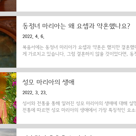
오고 있습니다. 하지만 그 이야기들은 역사적인 가치도 없
교회에서는 그 이야기들을 받아들이지 않습니다. 우리가 
알 수 있는 이야기는 성서에 기록된 것뿐입니다. 그것은 바
서 하느님과 사람의 총애를 더욱 많이 받게 되었다."(루가 2
동정녀 마리아는 왜 요셉과 약혼했나요?
을에서 살았으며 다른 아이들과 마찬가지로 유대교 회당의
2022. 4. 6.
를 읽고 쓸 수 있는 교육을 받았을 것입니다. 또한 그의 보호
복음서에는 동정녀 마리아가 요셉과 약혼은 했지만 결혼했다
게 가르치고 있습니다. 그럼 결혼하지 않을 것이었다면, 동
나요? 잘 아시다시피 요아킴과 안나는 나이가 많이 들어서
살이 되자 그들은 예루살렘 성전에 마리아를 바쳤고, 몇 년
아가 사춘기에 접어들자 사제들은 그녀에게 의롭고 경건하며
생의 반려자로 골라 주었습니다. 이 사건은 하느님의 섭리
성모 마리아의 생애
은 동정녀 마리아의 약혼이 신비를 담고 있다고 말합니다.
2022. 3. 23.
태하여 아들을 낳을 것 (이사야 7,14)이라고 예언했습니다. 
성서와 전통을 통해 알려진 성모 마리아의 생애에 대해 설
전통에 따르면 성모 마리아의 생애에서 가장 특징적인 요소
아는 경건한 이스라엘 사람들인 요아킴과 안나에게서 태어
태어났을 때 상당히 나이가 많았으며, 그들은 하느님께 끈
마리아를 얻었습니다. 우리 교회는 9월 8일을 성모 마리아