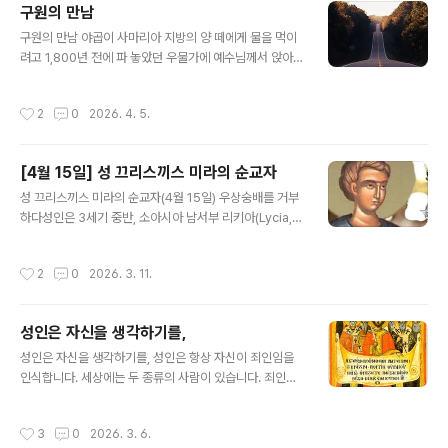
이 있는 높은 산 위로 올라갔으며, 그곳에서 질로스라는 이
구원의 만남
름의 경건한 수도자와 함께 기도생활을 해나갔다.성 아나
글 내용
구원의 만남 야곱이 사마리아 지방의 양 떼에게 물을 먹이
스타시아(12월 22일)의 영적인 아버지인 크리소고노스 성
려고 1,800년 전에 파 놓았던 우물가에 예수님께서 앉아
인이 박해자의 칼에 의해 순교를 당했을 때, 하느님께서는
계실 때, 한 여인이 물을 길으러 왔습니다. 주님께서는 그
질로스에게 크리소고노스 성인의 몸이 있는 곳을 계시해
여인이 과거와 현재에 걸쳐 불결한 생활을 하고 있음을 이
주셨고, 이에 따라 질로스는 성인을 합당하게 장례 지낼 수
작성시간
2
0
2026. 4. 5.
미 알고 계셨습니다. 하지만 주님은 그녀를 외면하거나 그
있었다. 그리고 며칠 뒤 질로스의 꿈에 크리소고노스 성인
잘못된 삶을 방관하지 않으셨습니다. 오히려 죄의 실상을
이 나타나, 아흐레(9일) 뒤 ..
낱낱이 밝히시어 그녀가 삶의 방식을 바꾸도록 이끄셨습니
[4월 15일] 성 끄리스끼스 미라의 순교자
다. 그 결과 여인은 새로운 영성으로 구원받아 고귀한 영적
글 내용
진리에 눈을 뜨게 되었습니다. 그리스도의 말씀으로 영혼
성 끄리스끼스 미라의 순교자(4월 15일) 우상숭배를 거부
을 밝힌 그녀는 즉시 복음을 전하기 시작했습니다. 마을을
하다성인은 3세기 중반, 소아시아 남서부 리키아(Lycia,
시작으로 멀리까지 이어진 그녀의 선교 활동은 팔레스타인
킬리키아 서쪽 지역)의 미라(Myra)에 거주하던 영향력 있
지역을 넘어 유럽에까지 이르렀습니다. 교회 역사는 이 여
는 시민이었습니다. 우상숭배가 만연하고 그리스도인에 대
작성시간
2
0
2026. 3. 11.
인에게 ‘빛을 비추는 사람’ 혹은 ‘..
한 박해가 극에 달했던 시절, 성인은 체포되어 두 손이 등
뒤로 묶인 채 총독 앞으로 끌려갔습니다. 총독이 "황제의
명령을 어기고 신들을 모욕한 자가 바로 너냐?"라고 묻자,
성인은 자신을 생각하기를,
성인은 단호히 대답했습니다. "나는 그리스도인이다. 내가
글 내용
바라는 유일한 소망은 끝까지 나의 하나님께 충실하는 것
성인은 자신을 생각하기를, 성인은 항상 자신이 죄인임을
이다. 당신이 믿는 신들은 헛된 우상일 뿐이며, 사람의 손으
인식합니다. 세상에는 두 종류의 사람이 있습니다. 죄인은
로 만들어져 자신을 믿는 이들을 구원할 힘조차 없다." 기쁨
자신을 성인이라 믿고, 성인은 자신을 죄인이라 믿습니다.
으로 빛나는 얼굴성인은 곧 채찍질을 당한 뒤 나무에 묶였
훗날 성인이 천국에 가게 된다면 다음 세 가지 사실에 놀라
작성시간
3
0
2026. 3. 6.
습니다. 형리들은 쇠갈..
게 될 것입니다. 첫째, 천국에 올 것이라 기대하지 않았던