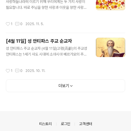
자고라의 성삼위 수도원에서 수도자가 되었다. 거룩한 덕
사랑하늘나라에 이르기 위해 우리에게는 두 가지 사랑이
을 쌓기 위해 열정적으로 정진했으며, 자신의 의지를 꺾음
필요합니다. 바로 주님을 향한 사랑과 이웃을 향한 사랑입
으로써 특별히 겸손의 덕을 배우고자 노력하였다. 극한의
니다.우리가 사랑을 실천할 때, 주님께서는 영원한 생명의
영적 투쟁 하느님을 향한 열망과 영적인 목마름이 더욱 강
기쁨을 허락하십니다. 사랑이야말로 하늘나라의 문을 여는
작성시간
1
0
2025. 11. 5.
해지자, 성인은 아토스 성..
단 하나의 열쇠입니다.주님과 이웃을 사랑하는 삶은 이미
축복 그 자체입니다. 사랑은 결코 죄가 될 수 없으며, 사랑
안에 모든 율법과 예언이 담겨 있습니다. 수많은 성인이 오
[4월 11일] 성 안티파스 주교 순교자
직 사랑의 힘으로 거룩해졌고, 마침내 하늘에 오를 수 있었
글 내용
습니다.사랑이 우리 안에 머물 때, 비로소 우리는 성부, 성
성 안티파스 주교 순교자 (4월 11일)고령(高齡)의 주교성
자, 성령 삼위일체를 마음속에 온전히 모시게 됩니다. 그러
안티파스는 1세기 사도 시대에 소아시아 베르가모의 주교
므로 구원을 바라는 모든 이여, 사랑하십시오.사랑은 선을
로 임명되었습니다. 도미티아누스 황제의 박해 시기(83년
북돋아 악을 이기는 힘이며, 가진 것을 기꺼이 나누는 마음
경), 이미 고령이었던 성인은 이교도들에게 체포되었습니
작성시간
1
0
2025. 10. 11.
입니다. 빵 한 조각과 옷 한..
다. 이교도들은 성인의 기도로 인해 악마들이 베르가모에
서 쫓겨나고 자신들의 제사를 더 이상 받지 못하게 된 것을
깨달았기 때문입니다. 붙잡힌 성인은 도시의 총독 앞으로
더보기
끌려갔고, 총독은 죄인들이나 사회적으로 보잘것없는 사람
들이 믿는 새로운 종교(그리스도교)보다 우상 숭배가 더 오
래되고 신뢰할 만하다고 주장하며 성인에게 그리스도를 부
정하라고 강요했습니다.올바른 증언과 인내이에 성인은 동
생을 죽인 카인의 이야기를 언급하며, 인류의 조상들이 그
를 혐오스럽고 비열하게 여겼다고 말했습니다. 이..
의안내
티스토리
로그인
고객센터