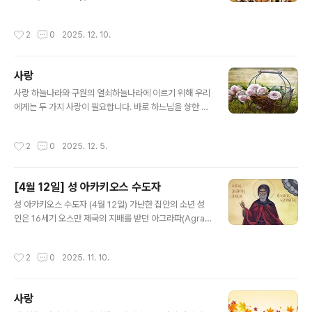
을 보고 지갑을 주운 것이다. 아이는 지갑을 주인에게 돌려
포고나토스(641-68) 황제의 재위시절에 살았다. 649년
주지 않고 그대로 가 버릴 수도 있었다. 하지만 정직한 아이
성인이 주교직에 오른 뒤 겨우 석 달 뒤, 105명의 주교들이
작성시간
2
0
2025. 12. 10.
는 그렇게 하지 않았다. 아..
참석한 한 공의회가 열렸고, 이 공의회에서는 이른바 ‘단의
론’(單意論, Monothelitism: 이른바 ‘단성론’[單性論]
이단의 새로운 형태로서 그리스도께서 두 가지 본성[신성
사랑
과 인성]을 가지셨지만 한 인격이시므로 그분의 의지[will]
글 내용
또한 하나일 뿐이라는 주장. 680년의 제6차 세계공의회는
사랑 하늘나라와 구원의 열쇠하늘나라에 이르기 위해 우리
그리스도께서는 참 하느님이시면서 참 사람이시므로 그분
에게는 두 가지 사랑이 필요합니다. 바로 하느님을 향한 사
은 신적인 의지뿐 아니라 인간적인 의지도 가지셔야만 한
랑과 이웃을 향한 사랑입니다.우리가 사랑을 실천할 때, 하
다고 공표함으로써 이 이단을 정죄하였다.) 이단과 황제가
느님께서는 영원한 생명의 기쁨을 허락하십니다. 사랑이야
작성시간
2
0
2025. 12. 5.
정치적..
말로 하늘나라의 문을 여는 단 하나의 열쇠입니다. 하느님
과 이웃을 사랑하는 삶은 이미 축복 그 자체입니다. 사랑은
결코 죄가 될 수 없으며, 사랑 안에 모든 율법과 예언이 담
[4월 12일] 성 아카키오스 수도자
겨 있습니다. 성서에 이르기를, "율법 전체는 '네 이웃을 네
글 내용
몸같이 사랑하여라'는 한마디로 요약됩니다."(갈라디아 5,1
성 아카키오스 수도자 (4월 12일) 가난한 집안의 소년 성
4) 수많은 성인이 오직 사랑의 힘으로 거룩해졌고, 마침내
인은 16세기 오스만 제국의 지배를 받던 아그라파(Agrap
하늘에 오를 수 있었습니다. 사랑이 우리 안에 머물 때, 비
ha) 지역의 한 마을에서 태어나셨다. 집안이 가난하여 어려
로소 우리는 성부와 성자와 성령, 삼위일체 하느님을 마음
서부터 일을 해야만 했고 별다른 교육을 받을 수 없었다. 다
작성시간
2
0
2025. 11. 10.
속에 온전히 모시게 됩..
만 거룩한 것에 대해 알고 싶은 간절한 열망으로, 성당에서
거행되는 예배와 성인들의 삶에 관한 이야기에 주의 깊게
귀를 기울였다. 어머니가 정해준 결혼을 피하고자 집을 떠
사랑
난 성인은, 올림푸스의 성 디오니시오스(1월 23일)가 세운
글 내용