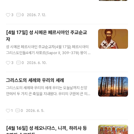
큰 소리로 사람들에게 이렇게 말하였다. ‘우상에게 제물로
신을 단죄하는 것입니다."(고린토 전 11,29)우리가 알다시
바쳐진 고기를 먹는다면 그 순간부터 그는 그리스도인인
피 초대 교회나 교부들께서는 단죄를 피하기 위해 아예 성
작성시간
3
0
2026. 7. 12.
아니다.’ 그러자 성인은 그 즉시 마을에서..
체를 영하지 않거나, 성체성혈 성사의 의미가 손상될까 두
려워 하느님의 선물을 거부하는 것을 올바른 태도라 보지
않았습니다. 사도 바울로 자신도 분명 그런 뜻으로 말한 것
[4월 17일] 성 시메온 페르시아인 주교순교
이 아닙니다. 따라서 우리는 그리스도인 윤리의 기초이자
자
영성의 원천이 되는 성찬식의 분명한 '역설적 의미'를 깨달
글 내용
아야 합니다.사도 바울로께서는 이렇게 말씀하셨습니다.
성 시메온 페르시아인 주교순교자(4월 17일) 페르시아의
"여러분의 몸은 여러분이 하느님께로부터 받은 성령이 계
그리스도인들4세기 사포르(Sapor II, 309-378) 왕이 통
시는 성전이라는 것을 모르십니까? 여러분의 몸은 여러분
치하던 시기에 페르시아에서는 그리스도인들의 수가 크게
작성시간
3
0
2026. 6. 10.
자신의 것이 아닙니다. 하느님께서는 값을 ..
늘어나 많은 영향력을 발휘하게 되자, 오래전부터 그곳에
전해 내려온 전통종교(조로아스터교 Zoroastrianism)의
사제 계급에 속하는 이들(Magi 마기)이 그동안 자신들이
그리스도의 세례와 우리의 세례
누려온 특권을 잃게 될까 두렵기도 하고 다른 한편으로는
글 내용
그리스도의 세례와 우리의 세례 우리는 오늘날까지 신앙
그리스도인들의 성장을 시샘하여, 그리스도인들이 로마의
안에서 두 가지 큰 축일을 지내왔다. 우리의 구원에 큰 의미
황제와 함께 페르시아 왕에게 저항하는 음모를 꾸몄노라고
를 부여하는 이 두 축일은 바로 주님의 탄생과 주님의 할례
고발하였다.340년 로마인들에게 대항하는 전쟁을 하기 위
축일이다.그리고 며칠 후에는 또 다른 사건을 기념하는 축
한 비용으로 많은 돈이 필요하였던 사포르 왕은 그리스도
작성시간
1
0
2026. 6. 5.
일을 맞이한다. 이 축일은 바로 주님께서 요르단 강에서 세
인들에게 세금을 두 배나 무겁게 부과하였고, 그럼으로써
례 요한에게 세례를 받으신 사건을 기념하는 날이다. 이 사
마침내 가난과 세금징수원들의..
건은 우리에게 깊은 교훈을 주며 유익하고 구원 가득한 신
[4월 16일] 성 레오니다스, 니끼, 하리사 등
비로 이끈다.우리는 이 세 가지 큰 축일을 지내면서, 하느님