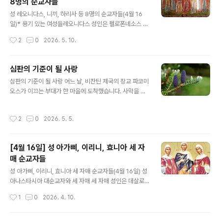
8명의 순교자들
께서 인간 구원을 위해 은혜를 베푸시는 당신의 겸손과 사
글 내용
랑을 깊이 느낄 수 있다.이 세 가지 축일 중에서도 주님의
성 레오니다스, 니끼, 하리사 등 8명의 순교자들(4월 16
세례는 우리가 세례를 받았던 순간을 연상시킨다. 나아가
일)* 용기 있는 여성들레오니다스 성인은 펠로폰네소스 반
우리를 그때로 다시 돌아가게 하여, 세례를 준비하던 시절
도 출신으로서 250년경의 데키오스(Decius: 로마제국의
작성시간
2
0
2026. 5. 10.
의 마음가짐을 회복하도록 돕는다..
34대 황제. 201-251 생존, 249-251 재위) 박해시대에
한 무리의 젊은 여성들을 이끈 지도자였다. 그리고 이 여성
들은 이교도들이 위협하는 가운데서도 찬양하고 감사하면
심판의 기준이 될 사랑
서 고통을 참아냈다. 그리스도인들을 찾아내려는 철저한
글 내용
심판의 기준이 될 사랑 어느 날, 비잔틴 제국의 장교 파코미
수색을 피해 다른 많은 사람들이 몸을 숨기는 때에 레오니
오스가 이끄는 부대가 한 마을에 도착했습니다. 사막을 가
다스 성인과 이들 여성들은 대단한 용기를 가지고 자신들
로지르는 긴 행군 탓에 군사들은 몹시 지쳐 있었고, 배고픔
의 신앙을 공개적으로 알린 유일한 인물들이었다. 부활절
과 갈증에 허덕이고 있었습니다. 이를 본 인근 주민들은 군
을 며칠 남겨두고 성인들은 모두 아르골리스(Argolis: 펠
작성시간
2
0
2026. 5. 5.
인들의 요청이 있기도 전에 자발적으로 물을 길어 오고 음
로폰네소스 반도 동쪽 지역)의 트레제니아(Trezenia: 오
식을 내어주며 사랑을 베풀었습니다. 이 광경을 목격한 파
늘날의 신[新] 에삐다..
코미오스는 깊은 감동을 받았고, 놀라움에 가득 차 주민들
[4월 16일] 성 아가삐, 이리니, 효니아 세 자
에게 물었습니다. “어찌하여 우리에게 이토록 친절을 베푸
매 순교자들
는 것입니까?”“우리는 그리스도인들입니다. 우리 신앙은
글 내용
낯선 이들에게까지 조건 없는 사랑을 베풀라고 가르칩니
성 아가삐, 이리니, 효니아 세 자매 순교자들(4월 16일) 성
다.” 그 순간 파코미오스는 깨달았습니다. ‘아무런 이해관
아나스타시아 대순교자와 세 자매 세 자매 성인은 데살로
계도 없이 이토록 고귀한 사랑을 베푸는 이 공동체야말로
니끼의 부유하고 유력한 집안에서 태어났다. 디오클레티안
작성시간
1
0
2026. 4. 10.
진정 하느님으로부터 온 것이 분명하다.’ ..
황제 시절, 가정에서 성서사본을 소유하는 것을 금하는 칙
령이 발표되자(304년경) 세 자매는 도시를 떠나 호수 가까