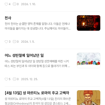
분의 사도들은 바울로 사도의 제자들이었다. 사도들은 바
작성시간
4
0
2026. 1. 10.
울로 사도와 함께 복음을 전하였으며, 그리스도의 교회를
세우기 위해 고난과 시련도 함께 하였다.먼저 아리스탈호
스 사도*는 데살로니끼 출신의 유대인이었다. 바울로 사도
천사
로부터 깊은 존경을 받았던 성인은 바울로 사도의 선교여
글 내용
천사 천사는 순결한 영적 존재를 말합니다. 이들은 언제나
행에 함께 동행하였다. 소아시아의 에페소에서 두 사도가
마귀들을 물리치는 데 성공합니다. 주님께서도 마귀들이
설교하였을 때, 아르테미스(Artemis: 그리스 신화의 사냥,
하늘에서 떨어지는 것을 보셨다고 말씀하셨습니다. 천사들
야생동물, 출산, 동정의 여신. 로마 신화의 다이애나[Dian
은 우리 인간들을 보살펴 주고 하느님의 말씀을 전달합니
a]에 해당됨) 신전에 있는 은세공인(銀細工人)들은 수입
작성시간
3
0
2026. 1. 5.
다. "천사들은 모두 하느님을 섬기는 영적인 존재들로서 결
이 줄어들 것을 두려워한 나머지 폭도처럼 두 사도와 그 일
국은 구원의 유산을 받을 사람들을 섬기라고 파견된 일꾼
행에게 달려들어 붙잡고는 극장까지..
들이 아닙니까?"(히브리서 1,14) 천사들은 하늘나라에 머
어느 성탄절에 일어났던 일
물며 하늘의 기쁨을 누리고 있습니다. 우리 인간들도 천사
글 내용
들과 같이 하늘나라의 기쁨을 맛보면서 영원히 하느님과
어느 성탄절에 일어났던 일 성탄절 성찬예배를 마친 니키
함께 머물게 됩니다. 우리는 천사들의 보호를 받으며, 천사
타스 씨는 부인과 두 아이와 함께 집으로 돌아가기 위해 차
와 같은 생활을 이 지상에서 이어가면서 ‘지상의 천사’가 되
가 주차된 곳으로 가고 있었다. 그때 어떤 아이가 다가와
어 하느님의 거룩하심을 밝혀야 합니다.
"아저씨, 성당 계단에 지갑을 떨어뜨리셨어요"라고 말했다.
작성시간
5
0
2025. 12. 25.
놀란 니키타스 씨가 뒤를 돌아보자 여덟 살쯤 된 창백한 아
이가 지갑을 들고 서 있었다. 어떻게 해서 아이가 자기 지갑
을 갖게 되었을까 곰곰이 생각해 보던 니키타스 씨는 조금
[4월 13일] 성 마르티노 로마의 주교 고백자
전 성당을 나서면서 입구에 구걸을 하던 사람 하나가 있었
글 내용
던 것이 생각났다. 아마 그때 도움을 주고 지갑을 호주머니
성 마르티노 로마의 주교 고백자(4월 13일) 진리의 파수꾼
에 제대로 넣지 않은 모양이었다. 뒤따라오던 아이가 그것
정교성(Orthodoxy)의 초석이 된 성인은 콘스탄스 2세