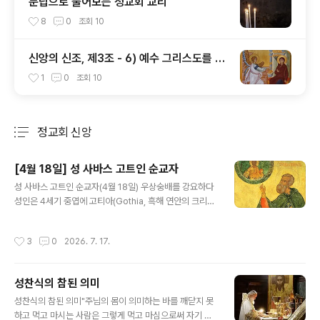
문답으로 풀어보는 정교회 교리
8
0
조회
10
신앙의 신조, 제3조 - 6) 예수 그리스도를 낳
으신 동정녀 성모 마리아
1
0
조회
10
정교회 신앙
분류 전체보기
주요 글 목록
[4월 18일] 성 사바스 고트인 순교자
글 내용
성 사바스 고트인 순교자(4월 18일) 우상숭배를 강요하다
성인은 4세기 중엽에 고티아(Gothia, 흑해 연안의 크리미
아 반도에 있는 한 지역)에 살았다. 어린 시절부터 그리스도
교를 받아들인 성인은 온화하고 평화로우며 겸손한 성품이
작성시간
3
0
2026. 7. 17.
었으나 우상숭배의 관습에 대해서는 조금도 타협하지 않았
다. 370년경 그리스도인들에 대한 박해가 시작되자 고트
인 지도자들은 동족 중에서 그리스도인인 사람들에게 박해
성찬식의 참된 의미
를 피하기 위해 우상에게 바쳐진 고기를 먹으라고 타일렀
글 내용
다. 그리고 목숨을 구하기 위해서라도 박해자들에게 복종
성찬식의 참된 의미"주님의 몸이 의미하는 바를 깨닫지 못
하는 척 할 필요가 있다고 가르쳤다. 이 말을 들은 성인은
하고 먹고 마시는 사람은 그렇게 먹고 마심으로써 자기 자