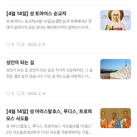
이들이 그곳에 많이 있음을 보고 놀랍니다.둘째, 당연히 올
것이라 기대했던 이들이 보이지 않음에 놀랍니다.셋째, 무
[4월 14일] 성 토마이스 순교자
엇보다 자기 자신이 그 천국에 있다는 사실에 가장 놀라게
글 내용
됩니다. 성인은 타인의 죄 속에서 자신의 모습을 발견하는
성 토마이스 순교자(4월 14일)순결한 삶과 유혹태어난 연
사람입니다. 또한 성인은 하나님께서 자신의 내면에 온전
대가 알려지지 않은 성녀는 북아프리카의 알렉산드리아에
히 거하시도록 삶을 내어드리는 사람입니다.
서 출생하여 경건한 삶을 살도록 양육되었다. 열여덟 살에
한 어부와 결혼했지만 육체적으로 순결하며 존경받을만한
작성시간
3
0
2026. 2. 9.
생활을 하였다. 그런데 성녀와 한 집에 살면서 사악하고 매
우 극심한 악덕에 사로잡힌 시아버지가 어느 날 성녀를 유
혹하여 성관계를 가지려고 시도하였다. 정결한 성녀가 자
성인이 되는 길
신의 온 힘을 다하여 이에 저항하자, 시아버지는 자기 아들
글 내용
(곧, 성녀의 남편)의 칼을 들어서 세차게 성녀를 내려쳤으
성인이 되는 길 성인이 되는 길은 지극히 단순하지만, 그 실
며, 이로 말미암아 성녀의 몸뚱이가 두 동강으로 잘라지고
천은 결코 쉽지 않습니다. 이는 곧 하느님을 사랑하고 이웃
말았다. 무분별한 욕정에 깊이 사로잡혔던 살인자는 자기
을 사랑하는 것을 의미합니다. 우리가 온 마음과 뜻, 모든
눈앞에 펼쳐진 끔찍하기 이를 데 없는 광경을 바라보며 어
힘과 정성을 다해 하느님을 사랑하고, 나아가 사랑이 담긴
작성시간
3
0
2026. 2. 4.
찌할 바를 몰라 이리저리 비틀거리면서 온몸을..
말과 행동, 헌신적인 봉사로 이웃을 진심으로 대하며 살아
갈 때, 비로소 성인의 삶을 살게 되는 것입니다. 성인의 길
은 본질적으로 이토록 간단합니다.
[4월 14일] 성 아리스탈호스, 푸디스, 트로피
모스 사도들
글 내용
성 아리스탈호스, 푸디스, 트로피모스 사도들(4월 14일)7
0인 사도들초대교회의 70인 사도들 가운데에서도 이들 세