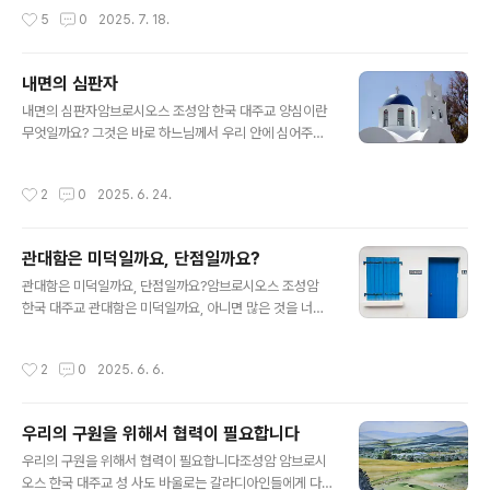
위해 자신들의 어머니에게까지 부탁하는 모습을 보였습니
대한 기도문의 내용을 구절별로 간단하게나마 살펴보겠습
작성시간
5
0
2025. 7. 18.
다(마태오 20,20-22). 셋째, 야심가는..
니다. ‘하늘의’ - 이 명칭을 통해 성령의 위대함이 강조됩니
다. 물론, 성령께서는 하늘에 거하시지 않습니다. 성령께서
어디에 계시는지는 아래 부분에서 언급됩니다. ‘임금이시
내면의 심판자
여’ - 성령은 성부 아버지, 성자 아들과 동일한 본질이시니
글 내용
성부, 성자와 같은 영광을 받으십니다. 그리고 성부 아버지
내면의 심판자암브로시오스 조성암 한국 대주교 양심이란
가 임금이시니, 성령 역시 임금이 되십니다. ‘위로자시여’ -
무엇일까요? 그것은 바로 하느님께서 우리 안에 심어주신
위로자는 말 그대로 우리를 위로해 주는 분이십니다. 성령
내면의 소리로서, 우리가 선을 행하도록 촉구하고, 악을 행
이 머물지 않는 사람들은 슬픈 마음과 위로받을 수 없는 마
하지 않도록 막아줍니다. 우리가 어떤 행동을 하면, 그 행동
작성시간
2
0
2025. 6. 24.
음을 가지고 살아갑니다. ‘진..
에 따라 양심이 우리를 칭찬하거나 정죄합니다. 말하자면,
양심은 내면의 심판자인 것입니다. 그러나 양심이 제대로
기능하려면 건강해야 합니다. 우리가 주의를 기울이지 않
관대함은 미덕일까요, 단점일까요?
으면, 양심도 병이 나기 때문입니다. 병든 양심에는 다음과
글 내용
같이 세 가지 종류가 있습니다. 첫 번째는 ‘두려움이 많은
관대함은 미덕일까요, 단점일까요?암브로시오스 조성암
양심’입니다. 이런 양심을 가진 사람은 두려워하지 말아야
한국 대주교 관대함은 미덕일까요, 아니면 많은 것을 너그
할 때에 두려움을 느낍니다. 그래서 끊임없는 불안과 스트
럽게 허용하는 헐렁한 특성이므로 단점이 될까요? 이에 대
레스 속에 살고 있습니다. 자신의 내면 속에서, 그리고 자신
한 대답은 무엇일까요? 전자도 아니고 후자도 아닙니다. 그
작성시간
2
0
2025. 6. 6.
의 주변에서 온통 죄악 된 것들..
렇지만 오히려 둘 다가 될 수도 있습니다. 즉, 미덕이자 단
점이 될 수 있습니다. 그것은 관대함을 행하는 동기와 이 행
동의 결과에 달려 있습니다. 우리가 어떤 사람에게 관대하
우리의 구원을 위해서 협력이 필요합니다
고 너그러운 마음을 베푸는데, 그 이유가 그 사람으로부터
글 내용
얻을 수 있는 유익을 위한 것이라면, 그때 이 관대함은 이기
우리의 구원을 위해서 협력이 필요합니다조성암 암브로시
적인 동기에서 나오는 것입니다. 그러므로 미덕이라고 할
오스 한국 대주교 성 사도 바울로는 갈라디아인들에게 다