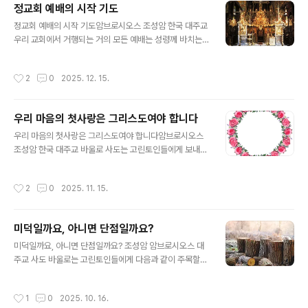
정교회 예배의 시작 기도
두 잘못되었습니다. 시간은 사물을 평가하는 기준이 아닙
글 내용
니다. 교회에는 변하지 않는 요소와 계속해서 변화하는 시
정교회 예배의 시작 기도암브로시오스 조성암 한국 대주교
대적 요소가 있습니다. 진보주의자들이, 그리스도교 신앙
우리 교회에서 거행되는 거의 모든 예배는 성령께 바치는
의 교리와 정신과 같은 변경할 수 없는 요소들을 바꾸거나
기도 “하늘의 임금이시여”로 시작합니다. 이 중요하고 위
없애려고 한다면, 그들은 잘못을 범하는 것입니다. 마찬가
대한 기도문의 내용을 구절별로 간단하게나마 살펴보겠습
작성시간
2
0
2025. 12. 15.
지로, 보수주의자들이 계속해서 바뀌는 시대..
니다. ‘하늘의’ - 이 명칭을 통해 성령의 위대함이 강조됩니
다. 물론, 성령께서는 하늘에 거하시지 않습니다. 성령께서
어디에 계시는지는 아래 부분에서 언급됩니다.‘임금이시
우리 마음의 첫사랑은 그리스도여야 합니다
여’ - 성령은 성부 아버지, 성자 아들과 동일한 본질이시니
글 내용
성부, 성자와 같은 영광을 받으십니다. 그리고 성부 아버지
우리 마음의 첫사랑은 그리스도여야 합니다암브로시오스
가 임금이시니, 성령 역시 임금이 되십니다.‘위로자시여’ -
조성암 한국 대주교 바울로 사도는 고린토인들에게 보내는
위로자는 말 그대로 우리를 위로해 주는 분이십니다. 성령
첫째 편지를 다음과 같은 말로 끝맺습니다. “누구든지 주님
이 머물지 않는 사람들은 슬픈 마음과 위로받을 수 없는 마
을 사랑하지 않는 자는 저주를 받을 것입니다. 마라나 타!
작성시간
2
0
2025. 11. 15.
음을 가지고 살아갑니다.‘진리의..
(주여, 어서 오소서)” (고린토 전 16,22) 이 충격적인 말을
통해서 사도 바울로는 가장 큰 죄가 무엇이고, 그것을 저지
르는 사람은 누구든지 파문을 당하며 그리스도의 교회에
미덕일까요, 아니면 단점일까요?
들어갈 수 없다는 사실을 우리에게 밝히고 있습니다. 그리
글 내용
스도께서는 친히 우리에게 “네 마음을 다하고 목숨을 다하
미덕일까요, 아니면 단점일까요? 조성암 암브로시오스 대
고 뜻을 다하여 주님이신 너희 하느님을 사랑하여라. 이것
주교 사도 바울로는 고린토인들에게 다음과 같이 주목할
이 가장 크고 첫째가는 계명이다.”(마태오 22,37-38)라
만할 내용을 전하고 있습니다. “우리를 욕하는 사람을 축복
고 말씀하셨습니다. 하느님께서 주신 이 계명을 지키지 않
해 주고 우리가 받는 박해를 참아내고 비방을 받을 때는 좋
작성시간
1
0
2025. 10. 16.
는 것은 가장 큰 죄입니다. ..
은 말로 대답해줍니다.”(고린토 전 4,12-13)사도 바울로의