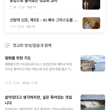
문답으로 풀어보는 정교회 교리
8
0
조회
10
신앙의 신조, 제3조 - 6) 예수 그리스도를 낳
으신 동정녀 성모 마리아
1
0
조회
10
정교회 영성/말씀과 함께
분류 전체보기
주요 글 목록
평화를 위한 기도
글 내용
평화를 위한 기도암브로시오스 조성암 한국 대주교 주여,
우리는 찢어지고 터진 마음으로 당신 앞에 무릎 꿇고 기도
하며 간구하나이다. 주여, 이 세상에 평화가 깃들기를 소망
하는 우리의 기도를 들어주소서.주여, 평화의 왕이신 당신
작성시간
3
0
2026. 7. 22.
없이는 우리가 하느님과 우리 자신과 이웃과 평화를 이룰
수 없다는 것을 깨닫게 해 주소서.주여, 이 세상에서 일어나
는 모든 전쟁은 당신을 향한 전쟁임을 우리가 믿도록 도와
살아있다고 생각하지만, 실은 죽어있는 것입
주소서. 주님의 형상대로 창조된 이웃에게 총을 쏘는 자는
니다
곧 주님에게 총을 쏘는 것이기 때문이나이다.주여, 우리에
글 내용
게 사랑과 용서와 화해와 정의를 가르쳐 주소서. 그리하여
살아있다고 생각하지만, 실은 죽어있는 것입니다암브로시