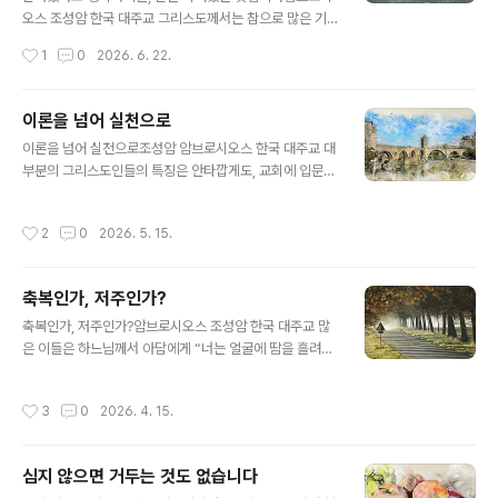
우리 마음에 평화가 돌아오게 하시고, 우리나라, 우크라이
오스 조성암 한국 대주교 그리스도께서는 참으로 많은 기
나, 팔레스타인(중동), 그리고 이 세상 모든 지역에서 벌어
적을 베푸셨는데, 그중에는 죽은 자들을 부활시키신 기적
작성시간
1
0
2026. 6. 22.
지고 있는 전쟁이 끝나게 해 주..
도 있었습니다. 사람의 육체가 부활하는 것은 참으로 인상
적입니다. 하지만 우리는 육체적인 부활보다도 영적인 부
활에 더 크게 인상받고 감동받아야 합니다. 육체적으로 부
이론을 넘어 실천으로
활한 사람은 언젠가 다시 죽지만, 영적으로 부활한 사람은
글 내용
이론을 넘어 실천으로조성암 암브로시오스 한국 대주교 대
영원히 죽지 않기 때문입니다. 영적인 부활이 육체적 부활
부분의 그리스도인들의 특징은 안타깝게도, 교회에 입문할
보다 얼마나 더 큰 가치가 있는지를 이해하는 것이 매우 중
때 배운 내용이나 성서에서 읽은 내용, 또는 설교로 들은 내
요합니다. 영혼이 육체보다 앞서기 때문입니다. 영혼이 죽
용을 행동으로 옮기지 않는다는 점입니다. 반면에 모든 성
어있다면, 비록 몸은 건강하고 생명이 있는 것처럼 보일지
작성시간
2
0
2026. 5. 15.
인들의 공통된 특징은 ‘행동’과 ‘실천’이었습니다. 성인들은
라도 실제로는 죽은 것이나 다름없습니다. “부활이요 생명
그리스도교 가르침의 목적이 단순히 배움에 있는 것이 아
이신”(요한 11,25) 그리스도를 떠나 사는 사람은..
니라, 살아감에 있는 것임을 깨달았기 때문이었습니다. 그
축복인가, 저주인가?
리스도께서 이 땅에 오신 것은 우리에게 이론을 가르치시
글 내용
기 위해서가 아니라, 영원한 생명을 주시기 위해서였습니
축복인가, 저주인가?암브로시오스 조성암 한국 대주교 많
다. 오순절 날 베드로 사도가 첫 설교를 했을 때, 그 말씀을
은 이들은 하느님께서 아담에게 “너는 얼굴에 땀을 흘려야
들은 사람들은 “이 말을 듣고 마음이 찔려 베드로와 사도들
양식을 먹을 수 있으리라”(창세기 3,19 참조)라고 말씀하
에게 ‘형제 여러분, 그러면 우리는 어떻게 하면 좋겠습니
신 것을 보며 노동은 하느님이 인간에게 주신 저주라고 생
작성시간
3
0
2026. 4. 15.
까?’하고 물었습니다.”(사도행전 ..
각합니다. 하지만 인류의 첫 조상이 타락하기 이전에 이미
하느님께서는 그들에게 “에덴동산을 일구고 돌보라”(창세
기 2,15 참조)는 명령을 주셨던 바 있습니다. 그러므로 노
심지 않으면 거두는 것도 없습니다
동은 저주가 아니라 하느님이 인간에게 주시는 큰 축복임
글 내용