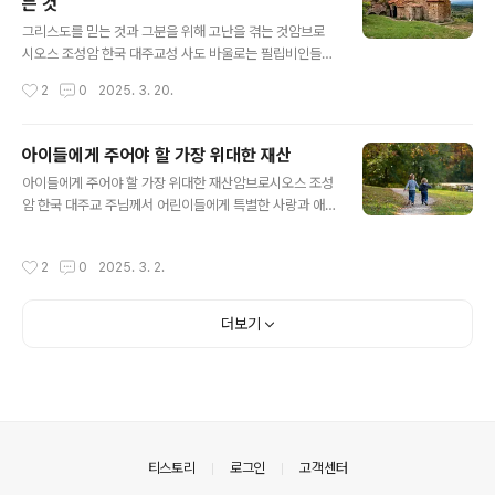
는 것
으로 해야 하나요? “진심으로”(마태오 18:35), 우리 마음
글 내용
깊은 곳에서 우러나오는 마음으로 해야 한다고 주님께서는
그리스도를 믿는 것과 그분을 위해 고난을 겪는 것암브로
말씀하고 계십니다. 많은 경우에 우리는 우리에게 상처를
시오스 조성암 한국 대주교성 사도 바울로는 필립비인들에
준 사람을 “용서한다”라고 입으로는 말하면서도, 마음속에
게 이렇게 쓰고 있습니다. “여러분은 그리스도를 위하는 특
작성시간
2
0
2025. 3. 20.
서는 여전히 쓰라리고 불편한 감정을 떨쳐버리지 못하는
권을, 곧 그리스도를 믿을 뿐만 아니라 그분을 위하여 고난
경우가 있기 때문입니다. 우리는 “..
까지 겪는 특권을 받았습니다.”(필립비 1,29) 즉, 우리는 매
우 중요한 두 가지를 받은 것입니다. 첫째는 그리스도를 믿
아이들에게 주어야 할 가장 위대한 재산
는 것이고, 둘째는 그리스도를 위해 고난을 받는 것입니다.
글 내용
아이들에게 주어야 할 가장 위대한 재산암브로시오스 조성
물론 우리는 믿음을 그리스도께서 주신 귀한 선물로서 받
암 한국 대주교 주님께서 어린이들에게 특별한 사랑과 애
아들입니다. 믿음은 모든 사람에게 주어지는 선물이 아니
정을 보여주셨음은 복음경의 여러 이야기들을 통해 알 수
고, 그리스도께 마음을 여는 사람들에게만 주어지는 아주
있습니다. 주님께서는 아이들의 병을 치료해 주셨고, 아이
귀중하고 값진 선물입니다. 그렇기에 오늘날 우리는 많은
작성시간
2
0
2025. 3. 2.
들을 애정으로 쓰다듬어 주셨고, 당신 품에 따뜻이 안아주
사람들이 그리스도를 믿지 않는 것을 보기도 하는 것입니
셨습니다. 또 하느님 나라에 들어가고자 하는 이들이 따라
다.정말이지, “모든 사람이 다 믿음을 ..
야 할 본보기로 바로 이 어린아이들을 보여주셨습니다. 그
더보기
렇기 때문에 교회는 초대부터 오늘날까지, 교회의 설립자
되시는 주님께서 보여주신 모범을 따라 어린아이들에 대한
특별한 관심과 감수성을 보여왔습니다. 구체적으로 교회는
과거부터 지금까지 학교, 고아원, 수련 시설 등을 설립하고
운영함으로써 아이들을 향한 사랑을 증명해오고 있습니
다. 어린아이들의 영적, 지적 발전을 위해서는 우리..
의안내
티스토리
로그인
고객센터