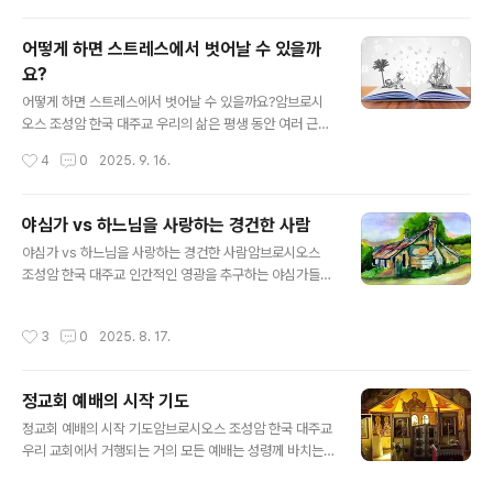
이 대조되는 세 가지 표현은 관용이라는 한 단어로 요약될
수 있습니다. 그러면 문득 의문이 생깁니다 : 관용은 미덕일
어떻게 하면 스트레스에서 벗어날 수 있을까
까, 나약한 성품일까? 사도 바울로는 다른 편지에서 다시
요?
강조하고 있습니다. “여러분의 너그러운 마음을 모든 사람
글 내용
에게 보이십시오.”(필립비 4,5) 즉, 관용이 당신의 특징이
어떻게 하면 스트레스에서 벗어날 수 있을까요?암브로시
되어야 한다고 말합니다. 하지만 많은 사람들은 관용을 심
오스 조성암 한국 대주교 우리의 삶은 평생 동안 여러 근심
각한 단점으로 생각하고 있습니다. 그러면 관용은 무엇일
과 걱정으로 가득 차 있습니다. 잘 알려진 대로 많은 걱정은
작성시간
4
0
2025. 9. 16.
까요? 미덕일까요, 아니면..
스트레스를 유발하고, 스트레스는 여러 신체적 정신적 질
병의 원인이 됩니다. 이런 까닭에 예수님께서는 우리에게
“걱정하지 말라”라고 말씀하십니다. 그러나 걱정하지 않고
야심가 vs 하느님을 사랑하는 경건한 사람
사는 것이 가능할까요? 본인의 현재와 미래에 대해 걱정하
글 내용
야심가 vs 하느님을 사랑하는 경건한 사람암브로시오스
지 않고 돌보지 않는 사람을 우리는 적어도 가볍고 실없는
조성암 한국 대주교 인간적인 영광을 추구하는 야심가들의
사람이라고 여기지 않을까요? 우리 사람들은 책임과 의무
특징은 무엇일까요? 첫째, 야심가는 인정과 자비가 없습니
를 지니고 살아갑니다. 본능에 따라 살아가고 자라나는 식
다. 또 자신의 목표를 달성하기 위해서라면 아무것도 멈추
물이나 동물이 아닙니다. 그러면 주님은 어떻게 우리에게
작성시간
3
0
2025. 8. 17.
지 않습니다. 주님께서 제자들에게 당신의 수난에 대해 말
“공중의 새들을 보아라”(마태오 6,26), “들꽃이 어떻게 자
씀하셨을 때, 제자들은 주님께서 “영광의 자리에 앉으실
라는가 살펴보아라”(마태오 6,28)..
때”(마르코 10,37) 자신들을 첫째 자리에 앉게 해달라고
정교회 예배의 시작 기도
요청합니다. 즉, 세속적 영광과 위대함을 달라고 요청했던
글 내용
것입니다. 둘째, 야심가는 수단을 가리지 않습니다. 마태오
정교회 예배의 시작 기도암브로시오스 조성암 한국 대주교
복음사가에 따르면, 제베대오의 두 아들은 그리스도께 자
우리 교회에서 거행되는 거의 모든 예배는 성령께 바치는
신들을 당신의 오른쪽과 왼쪽에 앉게 해달라고 요청하기
기도 “하늘의 임금이시여”로 시작합니다. 이 중요하고 위