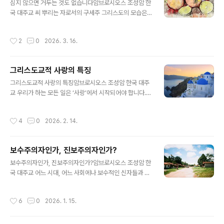
을 알 수 있습니다. 일을 하지 않았더라면 우리의 삶이 얼마
심지 않으면 거두는 것도 없습니다암브로시오스 조성암 한
나 지루하고 단조로웠을까요? 우리는 잘 이해할 수 있습니
국 대주교 씨 뿌리는 자로서의 구세주 그리스도의 모습은
다. 그러나 어떤 사람이 노동을 통해 불법적이고 부정직하
시대를 초월한 가르침 두 가지를 담고 있습니다. 첫 번째는
며 더러운 이익을 추구한다면, 즉 누군가가 게르게사 지방
우리는 메시아가 떠들썩하게 세속적 권위를 갖고 오실 것
작성시간
2
0
2026. 3. 16.
사람들이 했던 돼지 사육과 같은 일..
이라고 기대해서는 안 된다는 것입니다. 두 번째는 하느님
은 사람을 차별하지 않으시고, 즉 어떤 사람은 구원으로 어
떤 사람은 멸망으로 인도하지 않으시고, 모든 사람을 하느
그리스도교적 사랑의 특징
님 나라의 구성원과 상속자로 부르신다는 것입니다. 하느
글 내용
님의 나라는 우리 한 사람 한 사람에게 강제로 임하는 것이
그리스도교적 사랑의 특징암브로시오스 조성암 한국 대주
아니라, 뿌려진 씨앗이 조용히 싹을 틔워 열매를 맺듯이, 사
교 우리가 하는 모든 일은 ‘사랑’에서 시작되어야 합니다.
람들 마음 가운데 조용히 역사하는 것입니다. 뿌려진 씨는
그러면 그리스도교적 사랑은 어떤 특징을 가지고 있을까
하느님의 말씀입니다. 이 씨앗은 그리스도께서 직접 뿌리
요? 첫째, 사랑은 ‘그리스도 중심적’입니다. 우리는 그리스
작성시간
4
0
2026. 2. 14.
셔서 사람들 마음속에 들어갑니다. 하느님..
도의 이름으로 사랑을 베풉니다. 그리하여 우리의 사랑은
하느님의 축복을 받고, 그것을 베푸는 우리와 그것을 받는
사람에게 풍성한 영적 열매를 선사합니다. 둘째, 사랑은 ‘이
보수주의자인가, 진보주의자인가?
타적’입니다. 우리가 사랑을 베푸는 것은 어떤 대가를 기대
글 내용
하거나 이기적인 목적을 가지고 있어서가 아닙니다. 사랑
보수주의자인가, 진보주의자인가?암브로시오스 조성암 한
은 선물입니다. 우리는 대가를 바라지 않고, 그저 마음에서
국 대주교 어느 시대, 어느 사회에나 보수적인 신자들과 진
우러나오기 때문에 조건 없이 선물을 베풉니다. 셋째, 사랑
보적인 신자들이 있었고 또 지금도 존재하고 있습니다. 보
은 ‘효용적’입니다. 즉, 어떤 특정한 필요에 응답하는 것입
수적인 신자들은, 오래된 것은 이미 시도된 바 있어서 안전
작성시간
6
0
2026. 1. 15.
니다. 사람들은 때로는 물질적인 ..
하지만, 새로운 것은 시도된 적 없기에 위험하다고 말합니
다. 반면 진보적인 신자들은 오래된 것은 낡은 것이고, 새로
운 것은 진보를 의미한다고 말합니다. 하지만 이 두 의견 모