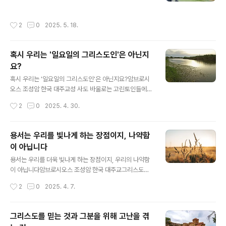
수 없습니다. 반대로 만약 우리의 관대함이 사랑의 마음에
음과 같이 쓰고 있습니다. “나는 그리스도와 함께 십자가에
서 비롯되고, 상대방이 겪고 있는 문제를 가볍게 경감시켜
달렸습니다. 이제는 내가 사는 것이 아니라 그리스도가 내
작성시간
2
0
2025. 5. 18.
주고 그를 이해하기 위해서 하는 노..
안에서 사시는 것입니다.”(갈라디아 2,19-20) ‘그리스도
와 함께 십자가에 달린다’는 것은 무슨 의미일까요? 말 그
대로 풀이하자면 당연히, 우리가 ‘그리스도와 함께 십자가
혹시 우리는 '일요일의 그리스도인'은 아닌지
에 못 박힌다’는 뜻입니다. 그러나 사도 바울로는 이 부분에
요?
대해, 다른 한 서신에서 다음과 같이 해석하고 있습니다.
글 내용
“우리는 세례를 받고 죽어서 그분과 함께 묻혔습니다.”(로
혹시 우리는 '일요일의 그리스도인'은 아닌지요?암브로시
마 6,4)즉, 그리스도인은 세례를 통해 그리스도와 함께 묻
오스 조성암 한국 대주교성 사도 바울로는 고린토인들에게
힌다는 것입니다. 그리고 그리스도께서 무덤에서 부활하신
“우리는 무슨 일에나 하느님의 일꾼으로서 일할 따름입니
작성시간
2
0
2025. 4. 30.
것처럼 우리도 새 사람으로서..
다.”(2 고린토 6,4)라고 쓰고 있습니다. 그런 다음, 매일 같
이 겪은 사건들을 일곱 절에 걸쳐 나열하면서, “무슨 일에
나”라는 구절이 의미하는 바를 설명합니다. 이 내용은 과연
용서는 우리를 빛나게 하는 장점이지, 나약함
바울로 자신과 동료들이 다른 사람들에게 그들 역시 “하느
이 아닙니다
님의 일꾼”으로서 일하기를 권고하는 것으로 다음과 같습
글 내용
니다. “우리는 환난과 궁핍과 역경도 잘 참아냈고, 매질과
용서는 우리를 더욱 빛나게 하는 장점이지, 우리의 나약함
옥살이와 폭동도 잘 겪어냈으며 심한 노동을 하고 잠을 못
이 아닙니다암브로시오스 조성암 한국 대주교그리스도께
자고 굶주리면서도 그 고통을 잘 견디어냈습니다. 우리는
서는 우리에게 다른 사람들을 용서하라고 강조하십니다.
작성시간
2
0
2025. 4. 7.
순결과 지식과 끈기와 착한 마음을 가지고 성령의 도우심
그럼 과연 몇 번이나 용서해 주어야 하나요? 베드로의 이와
과 꾸밈없는 사랑과 진리의 말씀과..
같은 질문에 그리스도께서는 “일곱 번씩 일흔 번이라도 용
서하여라.”(마태오 18:22)라고 하셨습니다. 즉, 셀 수 없이
그리스도를 믿는 것과 그분을 위해 고난을 겪
많이 용서하라고 하셨습니다. 그렇다면 용서는 어떤 마음