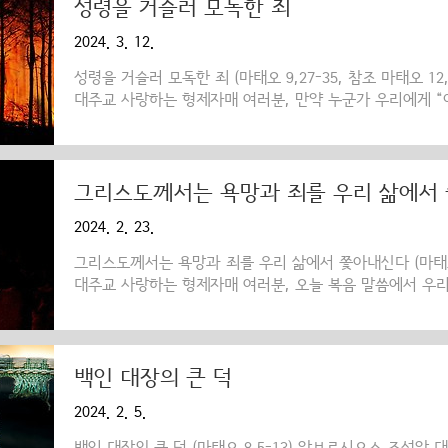
양식을 어떻게 사용해야 하는지를 배우는 것입니다. 주님께
성령을 거슬러 모독한 죄
소로 가셨습니다. 그러나 하느님의 참된 말씀을 듣기를 갈
2024. 3. 12.
시도록 놓아두지 않았습니다. 그래서 주님이 계신 곳으로 
성령을 거슬러 모독한 죄 (마태오 9,27-35, 참조 마태오 1
대주교 사랑하는 형제자매 여러분, 만약 누군가 우리에게 “
물어본다면, 또 “용서되지 않는 죄가 있습니까?”라고 물어
수 있을까요? 대답하기에 앞서 먼저 조심해야 할 것은, 이 
만으로 대답하려고 하지 말아야 한다는 점입니다. 왜냐하면
접 주시기 때문입니다. 주님께서는 이 두 가지 질문에 대해
그리스도께서는 욕망과 죄를 우리 삶에서
답하시고 “성령을 거슬러 모독한 죄”가 바로 그것이라고 말씀하
2024. 2. 23.
조) 그러면 이것이 어떤 죄인지, 또 자비로우신..
그리스도께서는 욕망과 죄를 우리 삶에서 쫓아내신다 (마태오 
대주교 사랑하는 형제자매 여러분, 오늘 복음 말씀에서 우리
습니다. 하나는 마귀 들린 사람들에 대한 그리스도의 권능이
들의 불경한 행동입니다. 주님의 형제이신 성 야고보 사도
스도를 믿고, 두려워합니다(야고보 2:19). 하지만 이것이 
닙니다. 다른 것이 필요한데, 그것은 바로 회개입니다. 하
백인 대장의 큰 덕
다. 오히려, 계속해서 사람들을 해하고, 나쁜 일을 멈추지 
2024. 2. 5.
한다면 구원을 얻게 될 것입니다. 가다라 지방의 마귀들은..