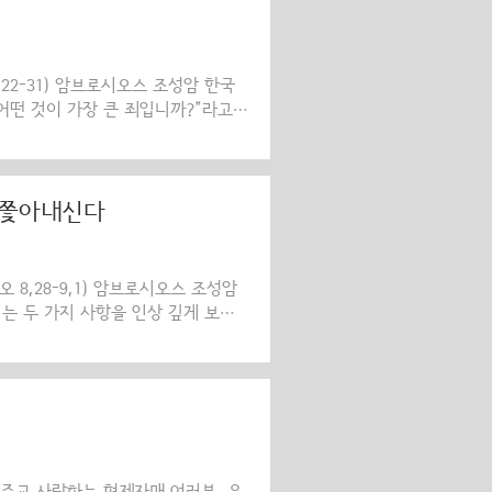
서는 혼자 쉬시기 위해서 한적한 장
망하던 군중들은 주님께서 조용히 쉬
모여들었습니다..
2,22-31) 암브로시오스 조성암 한국
어떤 것이 가장 큰 죄입니까?”라고
본다면, 우리는 과연 어떤 대답을 할
두 가지 중요한 질문에 우리의 생각
 이에 대한 대답은 그리스도께서 직
 “용서되지 않는 죄가 있다”라고 대
 쫓아내신다
셨습니다.(마태오 12,31-32 참
8,28-9,1) 암브로시오스 조성암
는 두 가지 사항을 인상 깊게 보았
고, 다른 하나는 가다라 지방 사람
가 기록하였듯이, 마귀들도 예수 그리
그들이 구원을 받는 데 충분한 것은 아
지만 사탄은 회개를 하지 않을 것입니
않을 것입니다. 만약 사탄도 회개를