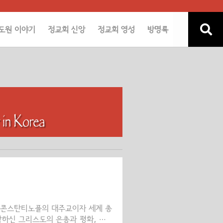
도원 이야기
정교회 신앙
정교회 영성
방명록
 로마-콘스탄티노플의 대주교이자 세계 총
하신 그리스도의 은총과 평화, 자