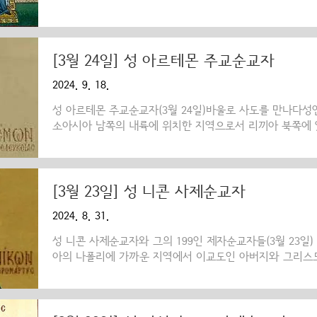
의 잉태하심과 어둠에 휩싸인 세상 속으로 ‘의의 태양’이신
시간과 역사의 움직임을 정반대로 뒤바꾸시면서, 죽음을 향해
원의 봄날을 향한 상승(上昇)으로 돌려놓으셨다. 세계가 3
추어 볼 때, 세상의 봄날(창조 때)에 하와가 불순종함으로
[3월 24일] 성 아르테몬 주교순교자
된 것처럼, 동정녀(성모님)께서 순종하심으로써 3월에 인류
2024. 9. 18.
야기이다. ‘은총을 가득히 받은 이’인간의 타락 이후 당신의
성 아르테몬 주교순교자(3월 24일)바울로 사도를 만나다성인은
소아시아 남쪽의 내륙에 위치한 지역으로서 리끼아 북쪽에 있
팜필리아 등과 경계를 이루었다.)에 있는 셀류키아(Seleuc
났다. 성 사도 바울로가 선교여행을 하던 중 이 도시에 들러
자신이 가지고 있던 모든 특권과 지위를 다 내버리고 온 
다. 바울로 사도는 배를 타고 키프로스로 떠나게 되자(사도행
[3월 23일] 성 니콘 사제순교자
였고, 그곳 사람들에게 복음을 전하며 많은 고난을 견디어냈
2024. 8. 31.
갇혀 쇠사슬에 묶여있을 때에는 성인도 함께 고..
성 니콘 사제순교자와 그의 199인 제자순교자들(3월 23일
아의 나폴리에 가까운 지역에서 이교도인 아버지와 그리스
장성하여 군에 들어간 성인은 어느 날 위험한 상황에 놓이게
원한 생명에 대하여 가르쳐 주신 말씀이 생각나 그는 “주 
주십시오!”하고 소리를 질렀다. 그리고는 성호를 긋고 용감