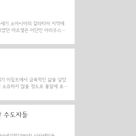
니를 찾아간 그는 자신에게 일어난 모
190명의 제자들동쪽으로 진출한 군대
하고 기도하..
 4세기 소아시아의 갈라티아 지역에
 주교였던 마르셀은 이단인 아리우스주
면이나 양상(modalities)으로 잘
동의하지 않은 채 올바른 믿음을 열심
360) 황제 앞에 끌려가기도 하였으나
났다. 배교자 율리아누스배교자 율리
가려고 시도하자, 성인은 몇 배나 더
4세기 이집트에서 금욕적인 삶을 살았
차 소유하지 않을 정도로 물질에 초연
제나 아마포(亞麻布, 리넨[linen]
는 이곳저곳을 여행함으로써 복음적인
이집트에 사는 동안 하느님의 명령으
 죄를 짓는 삶을 버리고 회개하여 구원
한 수도자들
 배우들에게 자신을 노예로 판 성인