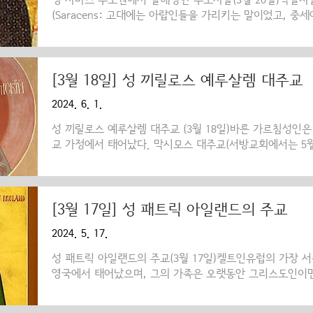
성 사바스 수도원에서 살해당한 수도사들(3월 20일)약탈자들
(Saracens: 고대에는 아랍인들을 가리키는 말이었고, 
비아랍인 모두를 가리키는 호칭이었음)이 팔레스타인에서 베두인
낙타나 양을 기르는 아랍계 유목민족) 부족과 피비린내 나는 
편으로는 무자비하게 그리스도교 마을과 도시들을 약탈하였
자, 아스칼론 등 여러 마을들을 철저히 강탈하였으며, 이
[3월 18일] 성 끼릴로스 예루살렘 대주교
를 떠나 예루살렘으로 피신하였고, 서둘러 방비를 강화함
2024. 6. 1.
물리칠 수가 있었다. 그러자 침략자들은 공격의 화살을 그 지
성 끼릴로스 예루살렘 대주교 (3월 18일)바른 가르침성인은
교 가정에서 태어났다. 막시모스 대주교(서방교회에서는 5월 
[3월 17일] 성 패트릭 아일랜드의 주교
2024. 5. 17.
성 패트릭 아일랜드의 주교(3월 17일)켈트인유럽의 가장 서
영국에서 태어났으며, 그의 가족은 오랫동안 그리스도인이면