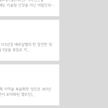
8세기말(796년) 사라센인들
중세에는 이슬람 신앙을 지닌 아랍인과
(Bedouin: 주로 사막에 살며
전쟁을 치렀을 때, 그 두 세력은 한
다. 그들은 엘레프테로폴리스, 가
로써 농촌지역의 많은 주민들이 거주지
으로써 야만적인 침략자들의 공격을
역의 성 하리톤..
 315년경 예루살렘의 한 경건한 정
5일을 축일로 지..
쪽 지역을 복음화한 성인은 383년
서 로마화된 켈트인(..