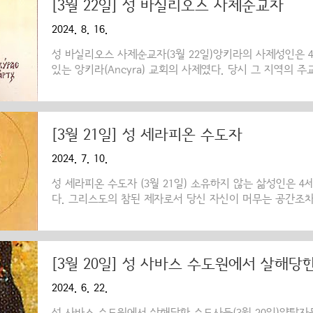
큰 승리를 거두게 되었다. 전쟁터에서 돌아오는 길에 어머
[3월 22일] 성 바실리오스 사제순교자
든 일을 말씀드리고, 세례를 받을 결심을 밝혔다. 사제와 
2024. 8. 16.
와 함께 히오스 섬에 다다른 성인은 조용한 곳을 찾아 금식
성 바실리오스 사제순교자(3월 22일)앙키라의 사제성인은
있는 앙키라(Ancyra) 교회의 사제였다. 당시 그 지역의
의에 반대하다 보니 도리어 신성(神性)의 세 위격을 세 가지 측
못 이해하는 이단사상에 빠져있었다. 그러나 성인은 이에 
히 가르쳤다. 한 번은 콘스탄티우스(Constantius: 337-
흔들리지 않는 굳건함으로 올바른 믿음을 고백한 뒤 풀려
[3월 21일] 성 세라피온 수도자
아누스 황제가 권력을 잡고(360년) 이교의 신앙으로 되돌아
2024. 7. 10.
한 열정으로 거짓 신들에 대한 신앙의 잘못을..
성 세라피온 수도자 (3월 21일) 소유하지 않는 삶성인은 
다. 그리스도의 참된 제자로서 당신 자신이 머무는 공간조
(超然)한 삶을 산 성인은 외투나 보따리도 지니지 않은 채 언
라고도 함. 일종의 삼베 같은 천)로 된 소박한 옷을 입고
완전성을 잘 보여주는 살아있는 본보기가 되었다. 성인은 
로 창녀인 타이스(Thais, 10월 8일)에게 갔으며, 그녀가
[3월 20일] 성 사바스 수도원에서 살해당
을 받도록 이끌었다. 스스로 노예가 되다하루는 한 무리의
2024. 6. 22.
은 매우 겸손하게 그들을 위해 봉사했으며, 마침내 그들..