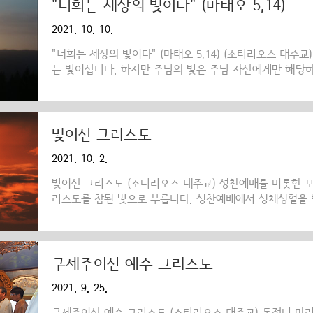
요? '자비'라는 단어를 동사로 사용했습니다. 이것은 우리 
"너희는 세상의 빛이다" (마태오 5,14)
소할 때 그들에 대한 동정심을 의미하며, 이런 느낌은 우
2021. 10. 10.
움직이도록 동기 부여를 합니다. 자비는 거룩한 복음서에서.
"너희는 세상의 빛이다" (마태오 5,14) (소티리오스 대주
는 빛이십니다. 하지만 주님의 빛은 주님 자신에게만 해당하
받은 요한복음 저자는 "말씀이 곧 참 빛이었다. 그 빛이 이
었다."(요한 1,9)라고 알려 주었습니다. 태양의 광선이 
을 맞이할 수 있습니다. 마찬가지로 그리스도를 ‘정의의 태
데, 이 활기 넘치는 주님의 광선을 받기 원하는 사람에게 
빛이신 그리스도
렇게 될 수 있을까요? 교회는 사순절 기간에 거행되는 미리
2021. 10. 2.
아들이는 의식을 고대의 전례 형식 그대로 이어오고 있습니.
빛이신 그리스도 (소티리오스 대주교) 성찬예배를 비롯한 
리스도를 참된 빛으로 부릅니다. 성찬예배에서 성체성혈을 받
고"라고 찬양하는 것도 한 예입니다. 그리고 신앙의 신조 
으로부터 나신 빛이시오"라고 고백합니다. 이렇게 성찬예배
은 성서에 근거합니다. 예수 그리스도는 불멸의 빛이시며, 
성한 영감을 받은 요한복음 저자는 복음의 시작 부분에서 
구세주이신 예수 그리스도
우리에게 알려주었습니다. "하느님께서 보내신 사람이 있었
2021. 9. 25.
그 빛을 증언하러 왔다. 모든 사람으로 하여금 자기 증언을 