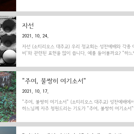
한 용서를 구하는 기도입니다. 우리 정교회는 성서에 있는
죄에 대한 용서의 내용을 기도문으로 정해 놓고 공동 예배
잘못한 이를 용서하듯이 우리의 잘못을 용서하시고” (마태오
지른 죄들의 빚을 하느님께서 탕감해 달라는 의미를 가지고
자선
는 기도는 성당에서 매일 드리는 예식을 통해서 적어도 하루
2021. 10. 24.
그 내용이 나옵니다. 그리고 매일 예식에서 드리는 연도에서
자선 (소티리오스 대주교) 우리 정교회는 성찬예배와 각종 
비'와 관련된 표현을 많이 씁니다. 예를 들어볼까요? "하느
서. 어지신 분이여, 내 죄를 없애 주소서", "주는 자비로우
“이는 다 주님 외아들의 은혜와 자비하심으로 인함이니..."
배에서 이런 표현을 자주 듣습니다. 성서는 하느님을 이런 
우신 하느님께서는..."(에페소 2,4) "주께서는 자비하시고 은
"주여, 불쌍히 여기소서"
베드로는 이렇게 말합니다. "하느님께서는 당신의 크신 자
2021. 10. 17.
리스도를 죽은 자들 가운데서 다시 살리심으로써..
"주여, 불쌍히 여기소서" (소티리오스 대주교) 성찬예배에
하느님께 자주 청원드리는 기도가 "주여, 불쌍히 여기소서"
조과 등 여러 예배에서 집전자가 "주님께 기도드립시다."라고
소서"라고 응답합니다. 예배 내용에 따라 '주여, 불쌍히 여
번 심지어 사십 번을 연속으로 하기도 합니다. ‘불쌍히 여