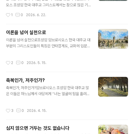
우리 마음에 평화가 돌아오게 하시고, 우리나라, 우크라이
오스 조성암 한국 대주교 그리스도께서는 참으로 많은 기
나, 팔레스타인(중동), 그리고 이 세상 모든 지역에서 벌어
적을 베푸셨는데, 그중에는 죽은 자들을 부활시키신 기적
작성시간
1
0
2026. 6. 22.
지고 있는 전쟁이 끝나게 해 주..
도 있었습니다. 사람의 육체가 부활하는 것은 참으로 인상
적입니다. 하지만 우리는 육체적인 부활보다도 영적인 부
활에 더 크게 인상받고 감동받아야 합니다. 육체적으로 부
이론을 넘어 실천으로
활한 사람은 언젠가 다시 죽지만, 영적으로 부활한 사람은
글 내용
이론을 넘어 실천으로조성암 암브로시오스 한국 대주교 대
영원히 죽지 않기 때문입니다. 영적인 부활이 육체적 부활
부분의 그리스도인들의 특징은 안타깝게도, 교회에 입문할
보다 얼마나 더 큰 가치가 있는지를 이해하는 것이 매우 중
때 배운 내용이나 성서에서 읽은 내용, 또는 설교로 들은 내
요합니다. 영혼이 육체보다 앞서기 때문입니다. 영혼이 죽
용을 행동으로 옮기지 않는다는 점입니다. 반면에 모든 성
어있다면, 비록 몸은 건강하고 생명이 있는 것처럼 보일지
작성시간
2
0
2026. 5. 15.
인들의 공통된 특징은 ‘행동’과 ‘실천’이었습니다. 성인들은
라도 실제로는 죽은 것이나 다름없습니다. “부활이요 생명
그리스도교 가르침의 목적이 단순히 배움에 있는 것이 아
이신”(요한 11,25) 그리스도를 떠나 사는 사람은..
니라, 살아감에 있는 것임을 깨달았기 때문이었습니다. 그
축복인가, 저주인가?
리스도께서 이 땅에 오신 것은 우리에게 이론을 가르치시
글 내용
기 위해서가 아니라, 영원한 생명을 주시기 위해서였습니
축복인가, 저주인가?암브로시오스 조성암 한국 대주교 많
다. 오순절 날 베드로 사도가 첫 설교를 했을 때, 그 말씀을
은 이들은 하느님께서 아담에게 “너는 얼굴에 땀을 흘려야
들은 사람들은 “이 말을 듣고 마음이 찔려 베드로와 사도들
양식을 먹을 수 있으리라”(창세기 3,19 참조)라고 말씀하
에게 ‘형제 여러분, 그러면 우리는 어떻게 하면 좋겠습니
신 것을 보며 노동은 하느님이 인간에게 주신 저주라고 생
작성시간
3
0
2026. 4. 15.
까?’하고 물었습니다.”(사도행전 ..
각합니다. 하지만 인류의 첫 조상이 타락하기 이전에 이미
하느님께서는 그들에게 “에덴동산을 일구고 돌보라”(창세
기 2,15 참조)는 명령을 주셨던 바 있습니다. 그러므로 노
심지 않으면 거두는 것도 없습니다
동은 저주가 아니라 하느님이 인간에게 주시는 큰 축복임
글 내용