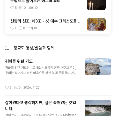
문답으로 풀어보는 정교회 교리
8
0
조회
10
신앙의 신조, 제3조 - 6) 예수 그리스도를 낳
으신 동정녀 성모 마리아
1
0
조회
10
정교회 영성/말씀과 함께
분류 전체보기
주요 글 목록
평화를 위한 기도
글 내용
평화를 위한 기도암브로시오스 조성암 한국 대주교 주여,
우리는 찢어지고 터진 마음으로 당신 앞에 무릎 꿇고 기도
하며 간구하나이다. 주여, 이 세상에 평화가 깃들기를 소망
하는 우리의 기도를 들어주소서.주여, 평화의 왕이신 당신
작성시간
3
0
2026. 7. 22.
없이는 우리가 하느님과 우리 자신과 이웃과 평화를 이룰
수 없다는 것을 깨닫게 해 주소서.주여, 이 세상에서 일어나
는 모든 전쟁은 당신을 향한 전쟁임을 우리가 믿도록 도와
살아있다고 생각하지만, 실은 죽어있는 것입
주소서. 주님의 형상대로 창조된 이웃에게 총을 쏘는 자는
니다
곧 주님에게 총을 쏘는 것이기 때문이나이다.주여, 우리에
글 내용
게 사랑과 용서와 화해와 정의를 가르쳐 주소서. 그리하여
살아있다고 생각하지만, 실은 죽어있는 것입니다암브로시