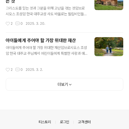
는 것
으로 해야 하나요? “진심으로”(마태오 18:35), 우리 마음
글 내용
깊은 곳에서 우러나오는 마음으로 해야 한다고 주님께서는
그리스도를 믿는 것과 그분을 위해 고난을 겪는 것암브로
말씀하고 계십니다. 많은 경우에 우리는 우리에게 상처를
시오스 조성암 한국 대주교성 사도 바울로는 필립비인들에
준 사람을 “용서한다”라고 입으로는 말하면서도, 마음속에
게 이렇게 쓰고 있습니다. “여러분은 그리스도를 위하는 특
작성시간
2
0
2025. 3. 20.
서는 여전히 쓰라리고 불편한 감정을 떨쳐버리지 못하는
권을, 곧 그리스도를 믿을 뿐만 아니라 그분을 위하여 고난
경우가 있기 때문입니다. 우리는 “..
까지 겪는 특권을 받았습니다.”(필립비 1,29) 즉, 우리는 매
우 중요한 두 가지를 받은 것입니다. 첫째는 그리스도를 믿
아이들에게 주어야 할 가장 위대한 재산
는 것이고, 둘째는 그리스도를 위해 고난을 받는 것입니다.
글 내용
아이들에게 주어야 할 가장 위대한 재산암브로시오스 조성
물론 우리는 믿음을 그리스도께서 주신 귀한 선물로서 받
암 한국 대주교 주님께서 어린이들에게 특별한 사랑과 애
아들입니다. 믿음은 모든 사람에게 주어지는 선물이 아니
정을 보여주셨음은 복음경의 여러 이야기들을 통해 알 수
고, 그리스도께 마음을 여는 사람들에게만 주어지는 아주
있습니다. 주님께서는 아이들의 병을 치료해 주셨고, 아이
귀중하고 값진 선물입니다. 그렇기에 오늘날 우리는 많은
작성시간
2
0
2025. 3. 2.
들을 애정으로 쓰다듬어 주셨고, 당신 품에 따뜻이 안아주
사람들이 그리스도를 믿지 않는 것을 보기도 하는 것입니
셨습니다. 또 하느님 나라에 들어가고자 하는 이들이 따라
다.정말이지, “모든 사람이 다 믿음을 ..
야 할 본보기로 바로 이 어린아이들을 보여주셨습니다. 그
더보기
렇기 때문에 교회는 초대부터 오늘날까지, 교회의 설립자
되시는 주님께서 보여주신 모범을 따라 어린아이들에 대한
특별한 관심과 감수성을 보여왔습니다. 구체적으로 교회는
과거부터 지금까지 학교, 고아원, 수련 시설 등을 설립하고
운영함으로써 아이들을 향한 사랑을 증명해오고 있습니
다. 어린아이들의 영적, 지적 발전을 위해서는 우리..
의안내
티스토리
로그인
고객센터