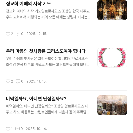
정교회 예배의 시작 기도
두 잘못되었습니다. 시간은 사물을 평가하는 기준이 아닙
글 내용
니다. 교회에는 변하지 않는 요소와 계속해서 변화하는 시
정교회 예배의 시작 기도암브로시오스 조성암 한국 대주교
대적 요소가 있습니다. 진보주의자들이, 그리스도교 신앙
우리 교회에서 거행되는 거의 모든 예배는 성령께 바치는
의 교리와 정신과 같은 변경할 수 없는 요소들을 바꾸거나
기도 “하늘의 임금이시여”로 시작합니다. 이 중요하고 위
없애려고 한다면, 그들은 잘못을 범하는 것입니다. 마찬가
대한 기도문의 내용을 구절별로 간단하게나마 살펴보겠습
작성시간
2
0
2025. 12. 15.
지로, 보수주의자들이 계속해서 바뀌는 시대..
니다. ‘하늘의’ - 이 명칭을 통해 성령의 위대함이 강조됩니
다. 물론, 성령께서는 하늘에 거하시지 않습니다. 성령께서
어디에 계시는지는 아래 부분에서 언급됩니다.‘임금이시
우리 마음의 첫사랑은 그리스도여야 합니다
여’ - 성령은 성부 아버지, 성자 아들과 동일한 본질이시니
글 내용
성부, 성자와 같은 영광을 받으십니다. 그리고 성부 아버지
우리 마음의 첫사랑은 그리스도여야 합니다암브로시오스
가 임금이시니, 성령 역시 임금이 되십니다.‘위로자시여’ -
조성암 한국 대주교 바울로 사도는 고린토인들에게 보내는
위로자는 말 그대로 우리를 위로해 주는 분이십니다. 성령
첫째 편지를 다음과 같은 말로 끝맺습니다. “누구든지 주님
이 머물지 않는 사람들은 슬픈 마음과 위로받을 수 없는 마
을 사랑하지 않는 자는 저주를 받을 것입니다. 마라나 타!
작성시간
2
0
2025. 11. 15.
음을 가지고 살아갑니다.‘진리의..
(주여, 어서 오소서)” (고린토 전 16,22) 이 충격적인 말을
통해서 사도 바울로는 가장 큰 죄가 무엇이고, 그것을 저지
르는 사람은 누구든지 파문을 당하며 그리스도의 교회에
미덕일까요, 아니면 단점일까요?
들어갈 수 없다는 사실을 우리에게 밝히고 있습니다. 그리
글 내용
스도께서는 친히 우리에게 “네 마음을 다하고 목숨을 다하
미덕일까요, 아니면 단점일까요? 조성암 암브로시오스 대
고 뜻을 다하여 주님이신 너희 하느님을 사랑하여라. 이것
주교 사도 바울로는 고린토인들에게 다음과 같이 주목할
이 가장 크고 첫째가는 계명이다.”(마태오 22,37-38)라
만할 내용을 전하고 있습니다. “우리를 욕하는 사람을 축복
고 말씀하셨습니다. 하느님께서 주신 이 계명을 지키지 않
해 주고 우리가 받는 박해를 참아내고 비방을 받을 때는 좋
작성시간
1
0
2025. 10. 16.
는 것은 가장 큰 죄입니다. ..
은 말로 대답해줍니다.”(고린토 전 4,12-13)사도 바울로의