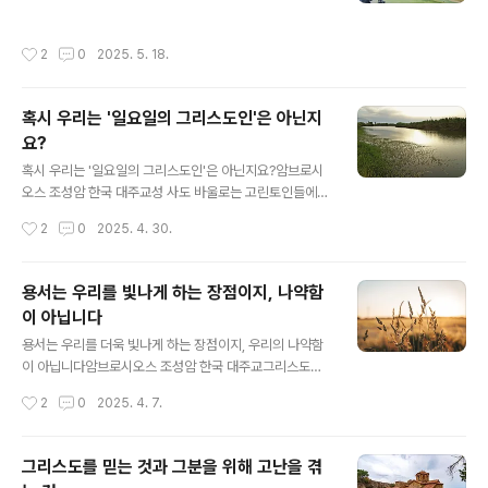
수 없습니다. 반대로 만약 우리의 관대함이 사랑의 마음에
음과 같이 쓰고 있습니다. “나는 그리스도와 함께 십자가에
서 비롯되고, 상대방이 겪고 있는 문제를 가볍게 경감시켜
달렸습니다. 이제는 내가 사는 것이 아니라 그리스도가 내
작성시간
2
0
2025. 5. 18.
주고 그를 이해하기 위해서 하는 노..
안에서 사시는 것입니다.”(갈라디아 2,19-20) ‘그리스도
와 함께 십자가에 달린다’는 것은 무슨 의미일까요? 말 그
대로 풀이하자면 당연히, 우리가 ‘그리스도와 함께 십자가
혹시 우리는 '일요일의 그리스도인'은 아닌지
에 못 박힌다’는 뜻입니다. 그러나 사도 바울로는 이 부분에
요?
대해, 다른 한 서신에서 다음과 같이 해석하고 있습니다.
글 내용
“우리는 세례를 받고 죽어서 그분과 함께 묻혔습니다.”(로
혹시 우리는 '일요일의 그리스도인'은 아닌지요?암브로시
마 6,4)즉, 그리스도인은 세례를 통해 그리스도와 함께 묻
오스 조성암 한국 대주교성 사도 바울로는 고린토인들에게
힌다는 것입니다. 그리고 그리스도께서 무덤에서 부활하신
“우리는 무슨 일에나 하느님의 일꾼으로서 일할 따름입니
작성시간
2
0
2025. 4. 30.
것처럼 우리도 새 사람으로서..
다.”(2 고린토 6,4)라고 쓰고 있습니다. 그런 다음, 매일 같
이 겪은 사건들을 일곱 절에 걸쳐 나열하면서, “무슨 일에
나”라는 구절이 의미하는 바를 설명합니다. 이 내용은 과연
용서는 우리를 빛나게 하는 장점이지, 나약함
바울로 자신과 동료들이 다른 사람들에게 그들 역시 “하느
이 아닙니다
님의 일꾼”으로서 일하기를 권고하는 것으로 다음과 같습
글 내용
니다. “우리는 환난과 궁핍과 역경도 잘 참아냈고, 매질과
용서는 우리를 더욱 빛나게 하는 장점이지, 우리의 나약함
옥살이와 폭동도 잘 겪어냈으며 심한 노동을 하고 잠을 못
이 아닙니다암브로시오스 조성암 한국 대주교그리스도께
자고 굶주리면서도 그 고통을 잘 견디어냈습니다. 우리는
서는 우리에게 다른 사람들을 용서하라고 강조하십니다.
작성시간
2
0
2025. 4. 7.
순결과 지식과 끈기와 착한 마음을 가지고 성령의 도우심
그럼 과연 몇 번이나 용서해 주어야 하나요? 베드로의 이와
과 꾸밈없는 사랑과 진리의 말씀과..
같은 질문에 그리스도께서는 “일곱 번씩 일흔 번이라도 용
서하여라.”(마태오 18:22)라고 하셨습니다. 즉, 셀 수 없이
그리스도를 믿는 것과 그분을 위해 고난을 겪
많이 용서하라고 하셨습니다. 그렇다면 용서는 어떤 마음