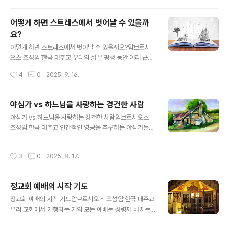
이 대조되는 세 가지 표현은 관용이라는 한 단어로 요약될
수 있습니다. 그러면 문득 의문이 생깁니다 : 관용은 미덕일
어떻게 하면 스트레스에서 벗어날 수 있을까
까, 나약한 성품일까? 사도 바울로는 다른 편지에서 다시
요?
강조하고 있습니다. “여러분의 너그러운 마음을 모든 사람
글 내용
에게 보이십시오.”(필립비 4,5) 즉, 관용이 당신의 특징이
어떻게 하면 스트레스에서 벗어날 수 있을까요?암브로시
되어야 한다고 말합니다. 하지만 많은 사람들은 관용을 심
오스 조성암 한국 대주교 우리의 삶은 평생 동안 여러 근심
각한 단점으로 생각하고 있습니다. 그러면 관용은 무엇일
과 걱정으로 가득 차 있습니다. 잘 알려진 대로 많은 걱정은
작성시간
4
0
2025. 9. 16.
까요? 미덕일까요, 아니면..
스트레스를 유발하고, 스트레스는 여러 신체적 정신적 질
병의 원인이 됩니다. 이런 까닭에 예수님께서는 우리에게
“걱정하지 말라”라고 말씀하십니다. 그러나 걱정하지 않고
야심가 vs 하느님을 사랑하는 경건한 사람
사는 것이 가능할까요? 본인의 현재와 미래에 대해 걱정하
글 내용
야심가 vs 하느님을 사랑하는 경건한 사람암브로시오스
지 않고 돌보지 않는 사람을 우리는 적어도 가볍고 실없는
조성암 한국 대주교 인간적인 영광을 추구하는 야심가들의
사람이라고 여기지 않을까요? 우리 사람들은 책임과 의무
특징은 무엇일까요? 첫째, 야심가는 인정과 자비가 없습니
를 지니고 살아갑니다. 본능에 따라 살아가고 자라나는 식
다. 또 자신의 목표를 달성하기 위해서라면 아무것도 멈추
물이나 동물이 아닙니다. 그러면 주님은 어떻게 우리에게
작성시간
3
0
2025. 8. 17.
지 않습니다. 주님께서 제자들에게 당신의 수난에 대해 말
“공중의 새들을 보아라”(마태오 6,26), “들꽃이 어떻게 자
씀하셨을 때, 제자들은 주님께서 “영광의 자리에 앉으실
라는가 살펴보아라”(마태오 6,28)..
때”(마르코 10,37) 자신들을 첫째 자리에 앉게 해달라고
정교회 예배의 시작 기도
요청합니다. 즉, 세속적 영광과 위대함을 달라고 요청했던
글 내용
것입니다. 둘째, 야심가는 수단을 가리지 않습니다. 마태오
정교회 예배의 시작 기도암브로시오스 조성암 한국 대주교
복음사가에 따르면, 제베대오의 두 아들은 그리스도께 자
우리 교회에서 거행되는 거의 모든 예배는 성령께 바치는
신들을 당신의 오른쪽과 왼쪽에 앉게 해달라고 요청하기
기도 “하늘의 임금이시여”로 시작합니다. 이 중요하고 위