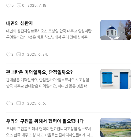
위해 자신들의 어머니에게까지 부탁하는 모습을 보였습니
대한 기도문의 내용을 구절별로 간단하게나마 살펴보겠습
작성시간
5
0
2025. 7. 18.
다(마태오 20,20-22). 셋째, 야심가는..
니다. ‘하늘의’ - 이 명칭을 통해 성령의 위대함이 강조됩니
다. 물론, 성령께서는 하늘에 거하시지 않습니다. 성령께서
어디에 계시는지는 아래 부분에서 언급됩니다. ‘임금이시
내면의 심판자
여’ - 성령은 성부 아버지, 성자 아들과 동일한 본질이시니
글 내용
성부, 성자와 같은 영광을 받으십니다. 그리고 성부 아버지
내면의 심판자암브로시오스 조성암 한국 대주교 양심이란
가 임금이시니, 성령 역시 임금이 되십니다. ‘위로자시여’ -
무엇일까요? 그것은 바로 하느님께서 우리 안에 심어주신
위로자는 말 그대로 우리를 위로해 주는 분이십니다. 성령
내면의 소리로서, 우리가 선을 행하도록 촉구하고, 악을 행
이 머물지 않는 사람들은 슬픈 마음과 위로받을 수 없는 마
하지 않도록 막아줍니다. 우리가 어떤 행동을 하면, 그 행동
작성시간
2
0
2025. 6. 24.
음을 가지고 살아갑니다. ‘진..
에 따라 양심이 우리를 칭찬하거나 정죄합니다. 말하자면,
양심은 내면의 심판자인 것입니다. 그러나 양심이 제대로
기능하려면 건강해야 합니다. 우리가 주의를 기울이지 않
관대함은 미덕일까요, 단점일까요?
으면, 양심도 병이 나기 때문입니다. 병든 양심에는 다음과
글 내용
같이 세 가지 종류가 있습니다. 첫 번째는 ‘두려움이 많은
관대함은 미덕일까요, 단점일까요?암브로시오스 조성암
양심’입니다. 이런 양심을 가진 사람은 두려워하지 말아야
한국 대주교 관대함은 미덕일까요, 아니면 많은 것을 너그
할 때에 두려움을 느낍니다. 그래서 끊임없는 불안과 스트
럽게 허용하는 헐렁한 특성이므로 단점이 될까요? 이에 대
레스 속에 살고 있습니다. 자신의 내면 속에서, 그리고 자신
한 대답은 무엇일까요? 전자도 아니고 후자도 아닙니다. 그
작성시간
2
0
2025. 6. 6.
의 주변에서 온통 죄악 된 것들..
렇지만 오히려 둘 다가 될 수도 있습니다. 즉, 미덕이자 단
점이 될 수 있습니다. 그것은 관대함을 행하는 동기와 이 행
동의 결과에 달려 있습니다. 우리가 어떤 사람에게 관대하
우리의 구원을 위해서 협력이 필요합니다
고 너그러운 마음을 베푸는데, 그 이유가 그 사람으로부터
글 내용
얻을 수 있는 유익을 위한 것이라면, 그때 이 관대함은 이기
우리의 구원을 위해서 협력이 필요합니다조성암 암브로시
적인 동기에서 나오는 것입니다. 그러므로 미덕이라고 할
오스 한국 대주교 성 사도 바울로는 갈라디아인들에게 다