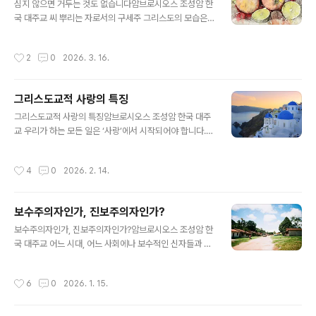
을 알 수 있습니다. 일을 하지 않았더라면 우리의 삶이 얼마
심지 않으면 거두는 것도 없습니다암브로시오스 조성암 한
나 지루하고 단조로웠을까요? 우리는 잘 이해할 수 있습니
국 대주교 씨 뿌리는 자로서의 구세주 그리스도의 모습은
다. 그러나 어떤 사람이 노동을 통해 불법적이고 부정직하
시대를 초월한 가르침 두 가지를 담고 있습니다. 첫 번째는
며 더러운 이익을 추구한다면, 즉 누군가가 게르게사 지방
우리는 메시아가 떠들썩하게 세속적 권위를 갖고 오실 것
작성시간
2
0
2026. 3. 16.
사람들이 했던 돼지 사육과 같은 일..
이라고 기대해서는 안 된다는 것입니다. 두 번째는 하느님
은 사람을 차별하지 않으시고, 즉 어떤 사람은 구원으로 어
떤 사람은 멸망으로 인도하지 않으시고, 모든 사람을 하느
그리스도교적 사랑의 특징
님 나라의 구성원과 상속자로 부르신다는 것입니다. 하느
글 내용
님의 나라는 우리 한 사람 한 사람에게 강제로 임하는 것이
그리스도교적 사랑의 특징암브로시오스 조성암 한국 대주
아니라, 뿌려진 씨앗이 조용히 싹을 틔워 열매를 맺듯이, 사
교 우리가 하는 모든 일은 ‘사랑’에서 시작되어야 합니다.
람들 마음 가운데 조용히 역사하는 것입니다. 뿌려진 씨는
그러면 그리스도교적 사랑은 어떤 특징을 가지고 있을까
하느님의 말씀입니다. 이 씨앗은 그리스도께서 직접 뿌리
요? 첫째, 사랑은 ‘그리스도 중심적’입니다. 우리는 그리스
작성시간
4
0
2026. 2. 14.
셔서 사람들 마음속에 들어갑니다. 하느님..
도의 이름으로 사랑을 베풉니다. 그리하여 우리의 사랑은
하느님의 축복을 받고, 그것을 베푸는 우리와 그것을 받는
사람에게 풍성한 영적 열매를 선사합니다. 둘째, 사랑은 ‘이
보수주의자인가, 진보주의자인가?
타적’입니다. 우리가 사랑을 베푸는 것은 어떤 대가를 기대
글 내용
하거나 이기적인 목적을 가지고 있어서가 아닙니다. 사랑
보수주의자인가, 진보주의자인가?암브로시오스 조성암 한
은 선물입니다. 우리는 대가를 바라지 않고, 그저 마음에서
국 대주교 어느 시대, 어느 사회에나 보수적인 신자들과 진
우러나오기 때문에 조건 없이 선물을 베풉니다. 셋째, 사랑
보적인 신자들이 있었고 또 지금도 존재하고 있습니다. 보
은 ‘효용적’입니다. 즉, 어떤 특정한 필요에 응답하는 것입
수적인 신자들은, 오래된 것은 이미 시도된 바 있어서 안전
작성시간
6
0
2026. 1. 15.
니다. 사람들은 때로는 물질적인 ..
하지만, 새로운 것은 시도된 적 없기에 위험하다고 말합니
다. 반면 진보적인 신자들은 오래된 것은 낡은 것이고, 새로
운 것은 진보를 의미한다고 말합니다. 하지만 이 두 의견 모