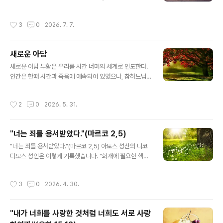
앞에서는 목숨까지도 바친다는 뜻입니다.첫 번째 비유: 불
기 자신에게 의지해서는 안됩니다.”지금 우리 앞에 놓인 영
이 난 집한 집에 큰 불이 났다고 가정해 봅시다. 어떤 사람
적 투쟁은 특히나 치열하고 어렵습니다. 인간의 유약한 능
작성시간
3
0
2026. 7. 7.
은 오직 목숨을 구하기 위해 옷도..
력만으로 이 싸움을 수행하기에는 한계가 너무나 많습니
다. 만약 자신의 능력만을 의지한다면, 우리는 곧 땅에 쓰러
지고 말 것이며 투쟁을 계속할 의욕마저 잃게 될 것입니다.
새로운 아담
오직 하느님만이 우리에게 참된 승리를 안겨줄 수 있습니
글 내용
다.자신에게 의지하지 않겠다고 결심하는 순간부터, 대부
새로운 아담 부활은 우리를 시간 너머의 세계로 인도한다.
분의 사람에게는 심각한 내적 갈등과 어려움이 따릅니다.
인간은 한때 시간과 죽음에 예속되어 있었으나, 참하느님
하지만 우리는 이를 반드시 극복해야 합니다. 그렇지 않으
이자 참인간이신 그리스도께서는 결국 그 둘을 모두 이기
면 영적으로 더 나아갈 수 없습니다. 만약 사람이 자신은 모
셨다. 주님은 승리하셨으며, 그분을 믿는 모든 이도 그분을
작성시간
2
0
2026. 5. 31.
든 것을 알며 무엇이든 할 수 있고 그 어떤..
통하여 승리한다. 인간은 생명이신 하느님 안에서 참된 양
식을 발견했고, 그분을 모든 존재를 채워 주는 생명의 근원
으로 고백했다. 인간은 죽음을 가져오는 열매를 스스로 선
"너는 죄를 용서받았다."(마르코 2,5)
택함으로써, 하느님과의 친밀한 관계보다 자기만족을 위한
글 내용
인간적 본성을 택했다. 이때부터 인간은 죽음이 지배하는
"너는 죄를 용서받았다."(마르코 2,5) 아토스 성산의 니코
시간 속으로 떨어져 부패의 순환에 빠지게 되었다. 그러나
디모스 성인은 이렇게 기록했습니다. "회개에 필요한 핵심
그리스도께서는 부활을 통하여 죽음에 종지부를 찍으시고,
은 생활을 바꾸기로 결심하는 데 있습니다. '과연 내가 할
죽음을 영원한 생명으로 나아가는 하나의 과정으로 변화시
수 있을까?', '그만두긴 해야겠는데...', 혹은 '죄를 지을 생각
작성시간
3
0
2026. 4. 30.
키셨다. 부활절은 새로운 시기를 열며, 여러..
은 없었는데...' 하는 식으로 망설여서는 안 됩니다. 오히려
'이제는 그만두겠다. 더 이상 죄를 짓지 않겠다'라고 굳건히
결심해야 합니다." 우리가 이처럼 결심을 굳게 하고 회개하
"내가 너희를 사랑한 것처럼 너희도 서로 사랑
려 할 때, 우리의 적인 악마는 다가와 생각을 흔들어 놓고