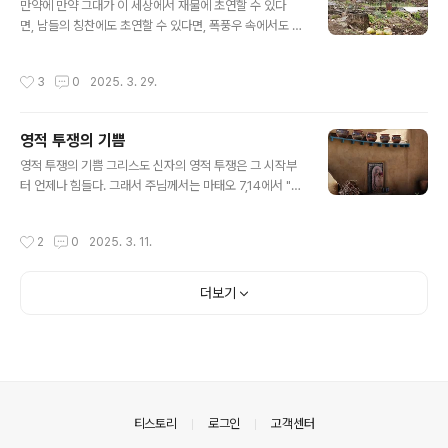
려면 햇볕 속으로 나가야 하는 것과 같습니다. 성 교부들은
만약에 만약 그대가 이 세상에서 재물에 초연할 수 있다
우리가 그저 편안히 앉아 기다리면서 절대로 목적을 달성
면, 남들의 칭찬에도 초연할 수 있다면, 폭풍우 속에서도 냉
할 수는 없다고 가르칩니다.어쩌면 당신은 세상적인 것들
정할 수 있다면, 원수에게도 관대할 수 있다면, 이제까지 얻
에 빠져 있든가 아니면 그것들에 속박되어 있을지도 모릅
은 모든 것을 미련 없이 버릴 수 있다면, 큰 시련 속에서도
작성시간
3
0
2025. 3. 29.
니다. 하지만 언제라도 늦지는 않습니다. 아브라..
참고 견디며 헤쳐나갈 수 있다면, 자신의 몸과 마음과 정신
을 다스릴 수 있다면, 모욕을 당하고도 묵묵히 무시할 수 있
다면, 기쁠 때나 슬플 때나 항상 평정심을 유지할 수 있다
영적 투쟁의 기쁨
면, 어떤 일을 당해도 믿음을 잃지 않는다면, 친구도 적도
글 내용
그대 마음에 상처를 입힐 수 없다면, 높은 사람들을 안다고
영적 투쟁의 기쁨 그리스도 신자의 영적 투쟁은 그 시작부
우쭐하지 않는다면, 모든 사람들을 편견 없이 대할 수 있다
터 언제나 힘들다. 그래서 주님께서는 마태오 7,14에서 "생
면, 남의 비밀을 지켜줄 수 있다면, 한번 승리에 결코 도취
명에 이르는 문은 좁고 또 그 길이 험해서 그리로 찾아드는
되지 않을 수 있다면, 남의 거짓에도 나 자신은 거짓말을 안
사람이 적다"라고 하셨다.그러나 주님의 능력으로 투쟁하
작성시간
2
0
2025. 3. 11.
할 수 있다..
려고 결심하고 사랑의 생활로 정진하며 탐욕에서 벗어나면
모든 것이 쉽게 되며 축복받는다. 주님께서는 "내 멍에를
메고(주님의 뜻을 따르고) ~ 내 멍에는 편하고 내 짐은 가
더보기
볍다" (마태오 11,29-30)라고 하셨다. 성 교부들도 그렇게
시작하고 생을 마침으로써 같은 것을 가르치셨다. 성녀 싱
글리띠끼는 "하느님께 나아가는 사람에게는 많은 노력이
필요하다. 처음에는 고생되겠지만 나중에는 말할 수 없는
기쁨을 맛보게 된다"라고 가르친다. 기도 생활을 비롯한 모
든 영적 생활로 하느님과..
의안내
티스토리
로그인
고객센터