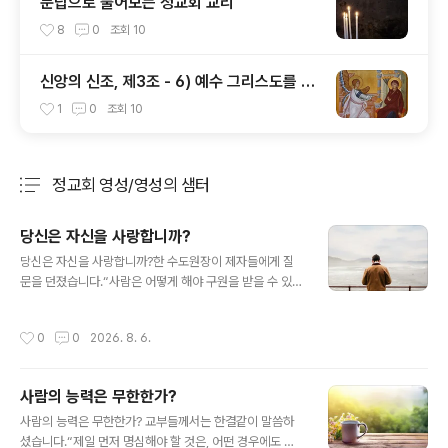
문답으로 풀어보는 정교회 교리
8
0
조회
10
신앙의 신조, 제3조 - 6) 예수 그리스도를 낳
으신 동정녀 성모 마리아
1
0
조회
10
정교회 영성/영성의 샘터
분류 전체보기
주요 글 목록
당신은 자신을 사랑합니까?
글 내용
당신은 자신을 사랑합니까?한 수도원장이 제자들에게 질
문을 던졌습니다.“사람은 어떻게 해야 구원을 받을 수 있으
며, 왜 구원을 받지 못하는가?"다시 말해, "어떻게 하면 하
늘나라에 도달할 수 있으며, 도달하지 못하는 이들의 이유
작성시간
0
0
2026. 8. 6.
는 무엇인가?"이에 대한 대답은 의외로 간단합니다.사람은
자신이 무엇을 원하느냐에 따라 구원을 받을 수도 있고, 받
지 못할 수도 있습니다. 이해를 돕기 위해 세 가지 비유를
사람의 능력은 무한한가?
들어 설명해 보겠습니다.썩어 없어질 것을 향한 맹목적인
글 내용
사랑보통 사람은 무언가를 열렬히 사랑하면 불 속이나 바
사람의 능력은 무한한가? 교부들께서는 한결같이 말씀하
다에라도 뛰어들며, 노예가 되는 일조차 감수합니다. 사랑
셨습니다.“제일 먼저 명심해야 할 것은, 어떤 경우에도 자