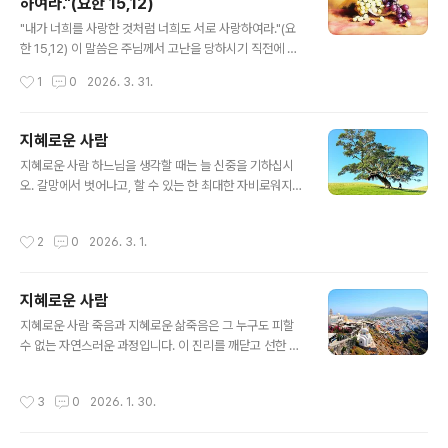
하여라."(요한 15,12)
결심을 무용지물로 만들려 합니다. 악마는 우리에게 어둡
글 내용
고 고독하며 절망적인 생각을 불어넣습니다. "그렇게 많은
"내가 너희를 사랑한 것처럼 너희도 서로 사랑하여라."(요
잘못을 저질러 놓고 네가 어떻게 구원을 받는단 말이냐? 너
한 15,12) 이 말씀은 주님께서 고난을 당하시기 직전에 남
에게 구원이란 없다." 악마는 우리에게 이렇게 속삭입니다.
기신 말씀입니다. 그렇기에 더욱 의미심장합니다. 임종을
작성시간
1
0
2026. 3. 31.
이..
앞둔 아버지의 유언이 자녀들에게 대단히 중요한 의미를
갖듯, 우리 주님께서 사랑의 제단에 자신을 희생 제물로 바
치러 가기 전 남기신 이 말씀은 그 무엇과도 비교할 수 없을
지혜로운 사람
만큼 수천, 수만 배의 더 큰 무게를 지닙니다."내가 너희를
글 내용
지혜로운 사람 하느님을 생각할 때는 늘 신중을 기하십시
사랑한 것처럼 너희도 서로 사랑하여라. 이것이 나의 계명
오. 갈망에서 벗어나고, 할 수 있는 한 최대한 자비로워지십
이다." 주님은 당신께서 우리를 사랑하셨듯이, 우리가 서로
시오. 겸손하고 선하며 순결하고 친절하십시오. 남과 다투
사랑하는 것이 주님이 주신 계명임을 강조하십니다. 포도
지 마십시오. 이처럼 행하며 하느님을 기쁘게 해 드리는 것
나무의 비유에서도 주님은 당신의 계명을 지키라고 말씀하
작성시간
2
0
2026. 3. 1.
은 영원히 사라지지 않을 영혼의 재산이 되기 때문입니다.
셨습니다. "너희도 내 계명을 지키면 내 사랑 안에 머물러
또한 그 누구도 저주해서는 안됩니다. 악한 사람이나 죄를
있게 될 것이다." (요한..
지은 사람에 대해 험담하지 마십시오. 그보다는 자기 자신
지혜로운 사람
의 죄를 살피고 삶을 검토하며, 스스로 하느님을 기쁘게 해
글 내용
드리고 있는지를 확인하는 것이 더 낫습니다. 타인의 선악
지혜로운 사람 죽음과 지혜로운 삶죽음은 그 누구도 피할
여부가 나와 무슨 상관이 있겠습니까? 지혜로운 사람은 경
수 없는 자연스러운 과정입니다. 이 진리를 깨닫고 선한 삶
건한 사람이 되고자 노력합니다. 자신에게 낯설고 헛된 것
을 살며 하느님을 사랑하는 지혜로운 사람은, 죽음을 맞이
을 갈망하지 않는 이가 진정 지혜로운 사람입니다. 그러므
할 때 두려움이나 슬픔, 번민 없이 평안을 얻습니다. 이는
작성시간
3
0
2026. 1. 30.
로 하느님의 형상을 닮은 사람답게 ..
지혜로운 이가 죽음이 피할 수 없는 것임을, 그리고 이 세상
의 모든 수고와 고난에서 벗어나게 해주는 해방임을 깊이
새기고 있기 때문입니다. 믿음에 대한 분별 있는 태도선한