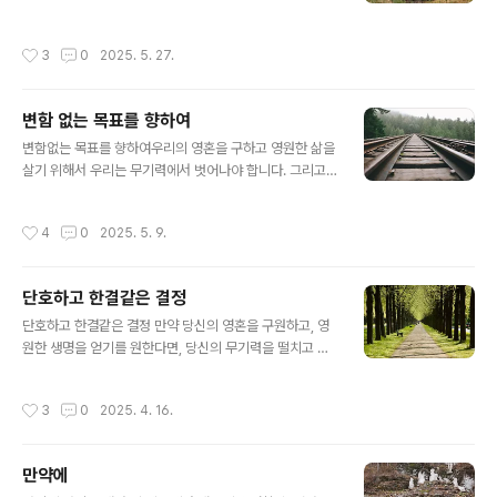
종지부를 찍으시고 죽음을 영생의 한 과정으로 바꾸셨다.
하나는 밖으로 가지고 나가려 하였다. 성당 관리인은 그가
부활절은 새로운 절기를 열고, 축일들을 결정하는 교회력
하는 행동이 궁금해서 왜 초 하나는 켜지 않고 가지고 나가
작성시간
3
0
2025. 5. 27.
의 기준이 된다. 그리스도의 수난, 죽음 그리고 부활..
느냐고 물어보았다. 청년은 이렇게 대답하였다.“이 초는 내
가 모시는 또 한 분의 주인인 사탄에게 드리는 겁니다. 누가
낙원에 들어갈 수 있으리라는 확신을 가질 수 있겠습니까?
변함 없는 목표를 향하여
내가 지옥에 가게 되면 사탄에게 잘 보일 필요가 있을지도
글 내용
모르니까요." 우리는 청년의 이 태도를 주저 없이 비판할 것
변함없는 목표를 향하여우리의 영혼을 구하고 영원한 삶을
입니다. 하지만 혹시 우리도 이와 같이 살고 있지는 않는지
살기 위해서 우리는 무기력에서 벗어나야 합니다. 그리고
요? 한 손에는 주님께 초를 켜고 또 한 손으로는 사탄에게
일어나 성호를 긋고 이렇게 말하십시오. “성부와 성자와 성
초를 바치지는 않는지요? 한 발로는 하느님의 길을, 다른
령의 이름으로 아멘”믿음은 생각에서 나오는 것이 아니라
작성시간
4
0
2025. 5. 9.
발로는 사탄의 ..
행동을 통하여 나타나야 합니다. 말과 사고가 아니라 경험
이 하느님을 가르쳐 줍니다. 창문을 열고 맑은 공기를 들어
오게 합시다. 피부를 건강하게 하려면 햇볕이 비치는 곳으
단호하고 한결같은 결정
로 나가야 합니다. 믿음을 갖는다는 것도 다르지 않습니다.
글 내용
우리가 편안하게 앉아서 기다리는 것만으로 목적지에 다다
단호하고 한결같은 결정 만약 당신의 영혼을 구원하고, 영
르지 못합니다. 루가 복음 15,20의 ‘잃었던 아들’은 좋은
원한 생명을 얻기를 원한다면, 당신의 무기력을 떨치고 일
예가 되겠습니다. "마침내 그는 거기를 떠나 자기 아버지
어서서 십자 성호를 그으면서 '성부와 성자와 성령의 이름
집으로 발길을 돌렸다."당신이 아무리 세상의 족쇄에 묶이
으로 아멘'이라고 말하십시오. 믿음은 경건한 생각으로부
작성시간
3
0
2025. 4. 16.
고 무거운 짐에 눌릴지언정 늦지 ..
터 얻어지는 것이 아니라 행동으로부터 옵니다. 언어와 사
색을 통해 하느님에 대해 배우는 것이 아니라, 신앙생활의
경험을 통해 그분을 알 수가 있습니다. 이것은 신선한 공기
만약에
를 안으로 끌어들이려면 창문을 열어야 하고, 일광욕을 하
글 내용