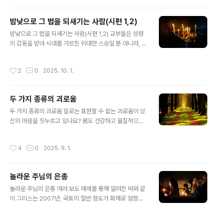
앉아 호두 알맹이는 전부 먹어버리고, 헤르메스의 제단에
교회를 몹시 박해하였습니다...
는 앙상한 껍질만 바쳤다고 합니다. 문득 이 이야기가 오늘
밤낮으로 그 법을 되새기는 사람(시편 1,2)
날 우리 그리스도인의 모습은 아닌지 돌아보게 됩니다. 하
글 내용
느님께 수많은 은총을 받고 살면서도, 정작 가장 소중한 마
밤낮으로 그 법을 되새기는 사람(시편 1,2) 교부들은 성령
음은 내어드리지 않은 채 겉으로만 경건함을 내세우고 있
의 감동을 받아 시대를 가르친 위대한 스승일 뿐 아니라, 스
지는 않은지요. (종교 외지에서)
스로 밤낮으로 하느님의 법을 묵상한 사람들입니다. 다윗
왕의 마음은 기쁨으로 가득했습니다. 하느님의 율법을 기
작성시간
2
0
2025. 10. 1.
쁨과 즐거움으로 삼았기 때문입니다. 그의 생각은 늘 하느
님의 율법을 향했고, 밤낮으로 그 율법을 연구했습니다. 이
처럼 우리 신자들은 누구나 하느님의 법을 ‘밤낮으로’ 묵상
두 가지 종류의 괴로움
해야 합니다. 그래야만 ‘시냇가에 심어진 나무’처럼 될 수
글 내용
있기 때문입니다(시편 1,3). 정교회의 거룩한 교부들은 행
두 가지 종류의 괴로움 말로는 표현할 수 없는 괴로움이 당
동과 말씀을 통해 매일 성서를 읽고 연구하라고 권장합니
신의 마음을 짓누르고 있나요? 몸도 건강하고 물질적으로
다. 성 아타나시오스 성인은 덕을 행하는 데 성서 연구가 필
풍요로운데 마음은 텅 빈 것 같다고요? 어두운 그림자가 마
수적이라고 생각하며 이렇게 말했습니다. "성서를 읽지 않
음을 가득 채우고 있다고 느낀다면, 그것을 조심해야 합니
작성시간
4
0
2025. 9. 1.
으면 우리는 덕을 얻을 수도,..
다. 바닷가를 거닐어보고 여행을 떠나 기분 전환을 시도했
지만, 오히려 괴로움이 더 커졌다고 했습니다. 이런 상태는
위험한 정신적 질환으로 이어질 수 있으며, 성서는 이러한
놀라운 주님의 은총
정신적 공허감을 '죽음에 이르는 죄'로 여기기도 합니다. 성
글 내용
사도 바울로는 두 가지 종류의 괴로움에 대해 이야기합니
놀라운 주님의 은총 여러 보도 매체를 통해 알려진 바와 같
다. 첫째, 하느님 때문에 생기는 괴로움입니다. 이 괴로움은
이 그리스는 2007년, 국토의 절반 정도가 화재로 엄청난
우리를 하느님께로 이끌어 구원받게 합니다. 자신의 죄를
손실을 입었습니다. 더욱 안타까운 것은 한 마을 전체가 타