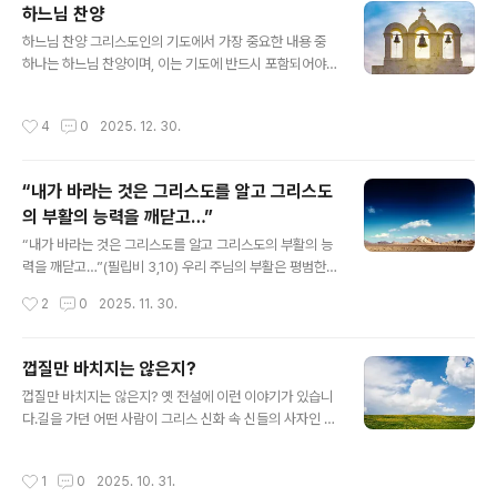
하느님 찬양
삶과 굳건한 믿음에 대한 이야기는 아무에게나 할 것이 아
글 내용
닙니다. 지혜롭지 못한 이들에게는 그저 우스꽝스러운 이
하느님 찬양 그리스도인의 기도에서 가장 중요한 내용 중
야깃거리로 들릴 수 있기 때문입니다. 또한, 이러한 이야기
하나는 하느님 찬양이며, 이는 기도에 반드시 포함되어야
를 진정으로 이해하고 귀 기울이는 사람을 찾기란 쉽지 않
합니다. 하느님 찬양은 하느님께 대한 그리스도인의 가장
으니 말입니다. 영혼과 육신의 관계영혼은 육신의 고통을
중요한 의무 중 하나이기도 합니다. 하느님을 찬양하는 이
작성시간
4
0
2025. 12. 30.
함께 느끼지만, 육신은 영혼의 괴로움..
유우리가 하느님을 찬양하는 이유는 그분이 주님이시고 하
느님이시기 때문입니다.창조주이시기 때문입니다. 존재하
지도 않았던 우리를 존재하게 하시고, 장차 하늘나라에서
“내가 바라는 것은 그리스도를 알고 그리스도
영원히 살 수 있도록 해 주신 분입니다.아버지로서 우리의
의 부활의 능력을 깨닫고…”
삶을 애정 가득히 지켜보시며 자상하게 보살펴 주시기 때
글 내용
문입니다.우리가 청원하는 모든 육적·영적 청원을 들으시
“내가 바라는 것은 그리스도를 알고 그리스도의 부활의 능
고, 그 요청을 구원을 위한 유익한 방향으로 들어주시기 때
력을 깨닫고…”(필립비 3,10) 우리 주님의 부활은 평범한
문입니다.무엇보다 중요한 것은, 우리를 영원한 형벌에서
역사적 사건이 아닙니다. 이는 인류 역사상 일어난 모든 사
작성시간
2
0
2025. 11. 30.
구하시기 위해 독생자이신 주 예수 그리스도를 보내시어..
건 중에서 가장 독특하며 위대한 사건입니다. 우리의 신앙
이 바로 이 부활이라는 놀라운 기초 위에 세워져 있기 때문
입니다. 그렇기에 부활은 신앙인에게 끊임없이 솟아나는
껍질만 바치지는 않은지?
크나큰 영적인 힘의 근원이 됩니다. 사도 바울로는 주님의
글 내용
껍질만 바치지는 않은지? 옛 전설에 이런 이야기가 있습니
부활과 그 부활에서 나오는 힘 앞에 놀라, 자신의 개인적인
다.길을 가던 어떤 사람이 그리스 신화 속 신들의 사자인 헤
경험을 통해 "그리스도를 알고 그리스도의 부활의 능력을
르메스에게 기도를 올렸습니다. "길에서 무언가를 줍게 해
깨닫는" 것을 가장 간절히 바랐습니다. 1) "그리스도를 알
주신다면, 그 절반을 신께 바치겠습니다." 얼마 후, 그는 호
고"무지는 무서운 죄악입니다. 사도 바울로는 이 무지의 대
작성시간
1
0
2025. 10. 31.
두가 잔뜩 담긴 자루 하나를 발견했습니다. 그는 그 자리에
표적인 예였다고 스스로 고백합니다. 그는 "나는 하느님의