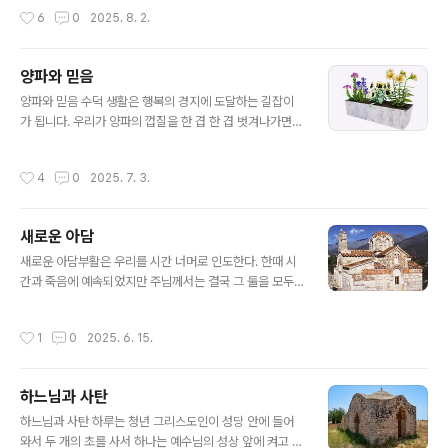
깨닫는 데서 시작되며, 이러한 깨달음은 하느님의 자비와
버린 예도 있습니다. 특히 이번 재난으로 산속의 수도원들
작성시간
6
0
2025. 8. 2.
도움을 구하게 만듭니다. 나아..
이 많은 어려움을 겪었다고 합니다. 그러나 이런 큰 재난에
도 하느님께서는 기적을 통해 수도원들을 지켜주셨습니다.
불길이 수도원 근처에 오면 꺼져 버려서 수도원 내부는 물
양파와 믿음
론이고 바깥 외벽까지도 그을림조차 당하지 않은 수도원이
글 내용
많았습니다.그리고 귀중품만 가지고 조속히 대피하라는 소
양파와 믿음 수덕 생활은 행복의 경지에 도달하는 길잡이
방관들의 경고에도 불구하고 수도자들이 성화나 성해를 가
가 됩니다. 우리가 양파의 껍질을 한 겹 한 겹 벗겨나가면
지고 나오면 불길이 반대 방향으로 향하고 꺼져버리곤 했
핵심부가 나타나는데 그곳으로부터 한 겹씩 빛을 향하여
습니다. 이런 놀라운 일들을 겪으며 많은 그리스인들은 믿
밖으로 자라나는 것을 볼 수 있습니다. 당신의 가장 내밀한
작성시간
4
0
2025. 7. 3.
음을 더욱 굳건히 할 수 있는 계기가 되..
영적인 방에서 당신은 하늘나라의 방을 바라봅니다. 두 방
은 하나이며 동일하다고 시리아의 성 이삭은 말하고 있습
니다. 지금 가장 깊숙이 자리 잡은 영적 방에 들어가려 애쓸
새로운 아담
때 당신은 진정한 자신의 얼굴뿐만 아니라 예루살렘의 성
글 내용
헤지키오스가 말하는 생각에 잠긴 우울한 에티오피아인들
새로운 아담부활은 우리를 시간 너머로 인도한다. 한때 시
의 얼굴들도 만날 것입니다. 또한 이집트의 성 마카리오스
간과 죽음에 예속되었지만 주님께서는 결국 그 둘을 모두
는 거기에서 똬리를 들고 꿈틀거리는 뱀을 볼 수 있고 당신
이기셨다. 주님은 승리하셨으며 그분을 믿는 모든 사람도
의 영혼의 가장 치명적인 곳을 물 수도 있다고 말합니다. 당
그분을 통하여 승리한다. 사람은 생명이신 하느님에게서
작성시간
1
0
2025. 6. 15.
신이 지금 이 뱀을 잡아 죽이면 당신은..
양식을 발견했다. 그리하여 모든 존재를 채워 주는 생명의
기틀로 그분을 인정했다. 죽음을 가져오는 과일을 먹기로
자유롭게 선택함으로써 인간은 자기만족을 위해 하느님과
하느님과 사탄
의 친족 관계보다는 인간적 성질을 띠게 되었다. 이때부터
글 내용
죽음이라고 표식된 시간 속으로 넘어와 부패의 순환에 빠
하느님과 사탄 하루는 청년 그리스도인이 성당 안에 들어
진 것이다. 그러나 부활을 통하여 그리스도께서는 죽음에
와서 두 개의 초를 사서 하나는 예수님의 성상 앞에 켜고 또