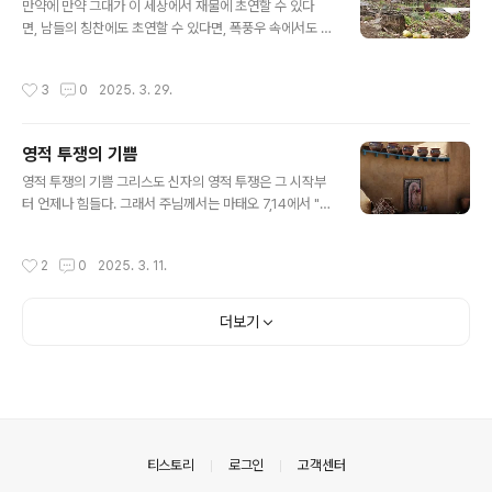
려면 햇볕 속으로 나가야 하는 것과 같습니다. 성 교부들은
만약에 만약 그대가 이 세상에서 재물에 초연할 수 있다
우리가 그저 편안히 앉아 기다리면서 절대로 목적을 달성
면, 남들의 칭찬에도 초연할 수 있다면, 폭풍우 속에서도 냉
할 수는 없다고 가르칩니다.어쩌면 당신은 세상적인 것들
정할 수 있다면, 원수에게도 관대할 수 있다면, 이제까지 얻
에 빠져 있든가 아니면 그것들에 속박되어 있을지도 모릅
은 모든 것을 미련 없이 버릴 수 있다면, 큰 시련 속에서도
작성시간
3
0
2025. 3. 29.
니다. 하지만 언제라도 늦지는 않습니다. 아브라..
참고 견디며 헤쳐나갈 수 있다면, 자신의 몸과 마음과 정신
을 다스릴 수 있다면, 모욕을 당하고도 묵묵히 무시할 수 있
다면, 기쁠 때나 슬플 때나 항상 평정심을 유지할 수 있다
영적 투쟁의 기쁨
면, 어떤 일을 당해도 믿음을 잃지 않는다면, 친구도 적도
글 내용
그대 마음에 상처를 입힐 수 없다면, 높은 사람들을 안다고
영적 투쟁의 기쁨 그리스도 신자의 영적 투쟁은 그 시작부
우쭐하지 않는다면, 모든 사람들을 편견 없이 대할 수 있다
터 언제나 힘들다. 그래서 주님께서는 마태오 7,14에서 "생
면, 남의 비밀을 지켜줄 수 있다면, 한번 승리에 결코 도취
명에 이르는 문은 좁고 또 그 길이 험해서 그리로 찾아드는
되지 않을 수 있다면, 남의 거짓에도 나 자신은 거짓말을 안
사람이 적다"라고 하셨다.그러나 주님의 능력으로 투쟁하
작성시간
2
0
2025. 3. 11.
할 수 있다..
려고 결심하고 사랑의 생활로 정진하며 탐욕에서 벗어나면
모든 것이 쉽게 되며 축복받는다. 주님께서는 "내 멍에를
메고(주님의 뜻을 따르고) ~ 내 멍에는 편하고 내 짐은 가
더보기
볍다" (마태오 11,29-30)라고 하셨다. 성 교부들도 그렇게
시작하고 생을 마침으로써 같은 것을 가르치셨다. 성녀 싱
글리띠끼는 "하느님께 나아가는 사람에게는 많은 노력이
필요하다. 처음에는 고생되겠지만 나중에는 말할 수 없는
기쁨을 맛보게 된다"라고 가르친다. 기도 생활을 비롯한 모
든 영적 생활로 하느님과..
의안내
티스토리
로그인
고객센터