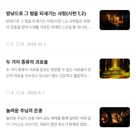
앉아 호두 알맹이는 전부 먹어버리고, 헤르메스의 제단에
교회를 몹시 박해하였습니다...
는 앙상한 껍질만 바쳤다고 합니다. 문득 이 이야기가 오늘
밤낮으로 그 법을 되새기는 사람(시편 1,2)
날 우리 그리스도인의 모습은 아닌지 돌아보게 됩니다. 하
글 내용
느님께 수많은 은총을 받고 살면서도, 정작 가장 소중한 마
밤낮으로 그 법을 되새기는 사람(시편 1,2) 교부들은 성령
음은 내어드리지 않은 채 겉으로만 경건함을 내세우고 있
의 감동을 받아 시대를 가르친 위대한 스승일 뿐 아니라, 스
지는 않은지요. (종교 외지에서)
스로 밤낮으로 하느님의 법을 묵상한 사람들입니다. 다윗
왕의 마음은 기쁨으로 가득했습니다. 하느님의 율법을 기
작성시간
2
0
2025. 10. 1.
쁨과 즐거움으로 삼았기 때문입니다. 그의 생각은 늘 하느
님의 율법을 향했고, 밤낮으로 그 율법을 연구했습니다. 이
처럼 우리 신자들은 누구나 하느님의 법을 ‘밤낮으로’ 묵상
두 가지 종류의 괴로움
해야 합니다. 그래야만 ‘시냇가에 심어진 나무’처럼 될 수
글 내용
있기 때문입니다(시편 1,3). 정교회의 거룩한 교부들은 행
두 가지 종류의 괴로움 말로는 표현할 수 없는 괴로움이 당
동과 말씀을 통해 매일 성서를 읽고 연구하라고 권장합니
신의 마음을 짓누르고 있나요? 몸도 건강하고 물질적으로
다. 성 아타나시오스 성인은 덕을 행하는 데 성서 연구가 필
풍요로운데 마음은 텅 빈 것 같다고요? 어두운 그림자가 마
수적이라고 생각하며 이렇게 말했습니다. "성서를 읽지 않
음을 가득 채우고 있다고 느낀다면, 그것을 조심해야 합니
작성시간
4
0
2025. 9. 1.
으면 우리는 덕을 얻을 수도,..
다. 바닷가를 거닐어보고 여행을 떠나 기분 전환을 시도했
지만, 오히려 괴로움이 더 커졌다고 했습니다. 이런 상태는
위험한 정신적 질환으로 이어질 수 있으며, 성서는 이러한
놀라운 주님의 은총
정신적 공허감을 '죽음에 이르는 죄'로 여기기도 합니다. 성
글 내용
사도 바울로는 두 가지 종류의 괴로움에 대해 이야기합니
놀라운 주님의 은총 여러 보도 매체를 통해 알려진 바와 같
다. 첫째, 하느님 때문에 생기는 괴로움입니다. 이 괴로움은
이 그리스는 2007년, 국토의 절반 정도가 화재로 엄청난
우리를 하느님께로 이끌어 구원받게 합니다. 자신의 죄를
손실을 입었습니다. 더욱 안타까운 것은 한 마을 전체가 타