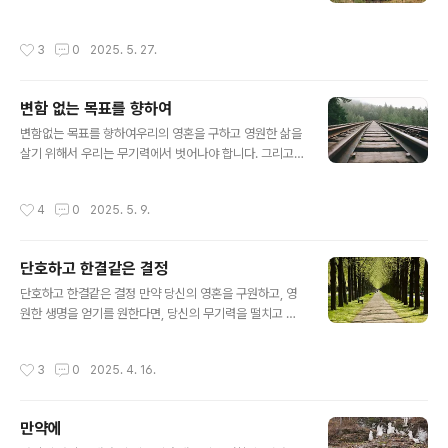
종지부를 찍으시고 죽음을 영생의 한 과정으로 바꾸셨다.
하나는 밖으로 가지고 나가려 하였다. 성당 관리인은 그가
부활절은 새로운 절기를 열고, 축일들을 결정하는 교회력
하는 행동이 궁금해서 왜 초 하나는 켜지 않고 가지고 나가
작성시간
3
0
2025. 5. 27.
의 기준이 된다. 그리스도의 수난, 죽음 그리고 부활..
느냐고 물어보았다. 청년은 이렇게 대답하였다.“이 초는 내
가 모시는 또 한 분의 주인인 사탄에게 드리는 겁니다. 누가
낙원에 들어갈 수 있으리라는 확신을 가질 수 있겠습니까?
변함 없는 목표를 향하여
내가 지옥에 가게 되면 사탄에게 잘 보일 필요가 있을지도
글 내용
모르니까요." 우리는 청년의 이 태도를 주저 없이 비판할 것
변함없는 목표를 향하여우리의 영혼을 구하고 영원한 삶을
입니다. 하지만 혹시 우리도 이와 같이 살고 있지는 않는지
살기 위해서 우리는 무기력에서 벗어나야 합니다. 그리고
요? 한 손에는 주님께 초를 켜고 또 한 손으로는 사탄에게
일어나 성호를 긋고 이렇게 말하십시오. “성부와 성자와 성
초를 바치지는 않는지요? 한 발로는 하느님의 길을, 다른
령의 이름으로 아멘”믿음은 생각에서 나오는 것이 아니라
작성시간
4
0
2025. 5. 9.
발로는 사탄의 ..
행동을 통하여 나타나야 합니다. 말과 사고가 아니라 경험
이 하느님을 가르쳐 줍니다. 창문을 열고 맑은 공기를 들어
오게 합시다. 피부를 건강하게 하려면 햇볕이 비치는 곳으
단호하고 한결같은 결정
로 나가야 합니다. 믿음을 갖는다는 것도 다르지 않습니다.
글 내용
우리가 편안하게 앉아서 기다리는 것만으로 목적지에 다다
단호하고 한결같은 결정 만약 당신의 영혼을 구원하고, 영
르지 못합니다. 루가 복음 15,20의 ‘잃었던 아들’은 좋은
원한 생명을 얻기를 원한다면, 당신의 무기력을 떨치고 일
예가 되겠습니다. "마침내 그는 거기를 떠나 자기 아버지
어서서 십자 성호를 그으면서 '성부와 성자와 성령의 이름
집으로 발길을 돌렸다."당신이 아무리 세상의 족쇄에 묶이
으로 아멘'이라고 말하십시오. 믿음은 경건한 생각으로부
작성시간
3
0
2025. 4. 16.
고 무거운 짐에 눌릴지언정 늦지 ..
터 얻어지는 것이 아니라 행동으로부터 옵니다. 언어와 사
색을 통해 하느님에 대해 배우는 것이 아니라, 신앙생활의
경험을 통해 그분을 알 수가 있습니다. 이것은 신선한 공기
만약에
를 안으로 끌어들이려면 창문을 열어야 하고, 일광욕을 하
글 내용