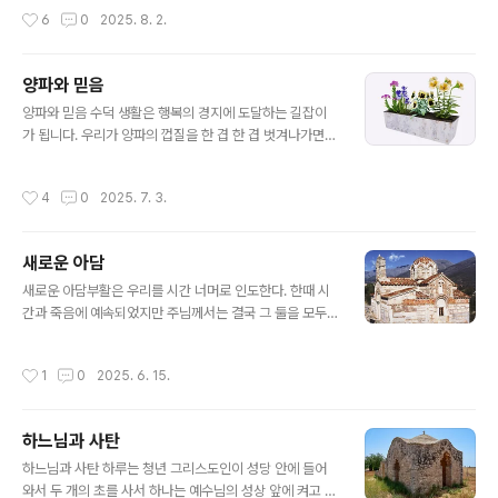
깨닫는 데서 시작되며, 이러한 깨달음은 하느님의 자비와
버린 예도 있습니다. 특히 이번 재난으로 산속의 수도원들
작성시간
6
0
2025. 8. 2.
도움을 구하게 만듭니다. 나아..
이 많은 어려움을 겪었다고 합니다. 그러나 이런 큰 재난에
도 하느님께서는 기적을 통해 수도원들을 지켜주셨습니다.
불길이 수도원 근처에 오면 꺼져 버려서 수도원 내부는 물
양파와 믿음
론이고 바깥 외벽까지도 그을림조차 당하지 않은 수도원이
글 내용
많았습니다.그리고 귀중품만 가지고 조속히 대피하라는 소
양파와 믿음 수덕 생활은 행복의 경지에 도달하는 길잡이
방관들의 경고에도 불구하고 수도자들이 성화나 성해를 가
가 됩니다. 우리가 양파의 껍질을 한 겹 한 겹 벗겨나가면
지고 나오면 불길이 반대 방향으로 향하고 꺼져버리곤 했
핵심부가 나타나는데 그곳으로부터 한 겹씩 빛을 향하여
습니다. 이런 놀라운 일들을 겪으며 많은 그리스인들은 믿
밖으로 자라나는 것을 볼 수 있습니다. 당신의 가장 내밀한
작성시간
4
0
2025. 7. 3.
음을 더욱 굳건히 할 수 있는 계기가 되..
영적인 방에서 당신은 하늘나라의 방을 바라봅니다. 두 방
은 하나이며 동일하다고 시리아의 성 이삭은 말하고 있습
니다. 지금 가장 깊숙이 자리 잡은 영적 방에 들어가려 애쓸
새로운 아담
때 당신은 진정한 자신의 얼굴뿐만 아니라 예루살렘의 성
글 내용
헤지키오스가 말하는 생각에 잠긴 우울한 에티오피아인들
새로운 아담부활은 우리를 시간 너머로 인도한다. 한때 시
의 얼굴들도 만날 것입니다. 또한 이집트의 성 마카리오스
간과 죽음에 예속되었지만 주님께서는 결국 그 둘을 모두
는 거기에서 똬리를 들고 꿈틀거리는 뱀을 볼 수 있고 당신
이기셨다. 주님은 승리하셨으며 그분을 믿는 모든 사람도
의 영혼의 가장 치명적인 곳을 물 수도 있다고 말합니다. 당
그분을 통하여 승리한다. 사람은 생명이신 하느님에게서
작성시간
1
0
2025. 6. 15.
신이 지금 이 뱀을 잡아 죽이면 당신은..
양식을 발견했다. 그리하여 모든 존재를 채워 주는 생명의
기틀로 그분을 인정했다. 죽음을 가져오는 과일을 먹기로
자유롭게 선택함으로써 인간은 자기만족을 위해 하느님과
하느님과 사탄
의 친족 관계보다는 인간적 성질을 띠게 되었다. 이때부터
글 내용
죽음이라고 표식된 시간 속으로 넘어와 부패의 순환에 빠
하느님과 사탄 하루는 청년 그리스도인이 성당 안에 들어
진 것이다. 그러나 부활을 통하여 그리스도께서는 죽음에
와서 두 개의 초를 사서 하나는 예수님의 성상 앞에 켜고 또