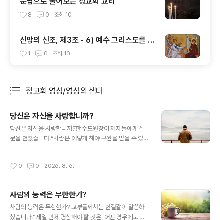
문답으로 풀어보는 정교회 교리
8
0
조회
10
신앙의 신조, 제3조 - 6) 예수 그리스도를 낳
으신 동정녀 성모 마리아
1
0
조회
10
정교회 영성/영성의 샘터
분류 전체보기
주요 글 목록
당신은 자신을 사랑합니까?
글 내용
당신은 자신을 사랑합니까?한 수도원장이 제자들에게 질
문을 던졌습니다.“사람은 어떻게 해야 구원을 받을 수 있으
며, 왜 구원을 받지 못하는가?"다시 말해, "어떻게 하면 하
늘나라에 도달할 수 있으며, 도달하지 못하는 이들의 이유
작성시간
0
0
2026. 8. 6.
는 무엇인가?"이에 대한 대답은 의외로 간단합니다.사람은
자신이 무엇을 원하느냐에 따라 구원을 받을 수도 있고, 받
지 못할 수도 있습니다. 이해를 돕기 위해 세 가지 비유를
사람의 능력은 무한한가?
들어 설명해 보겠습니다.썩어 없어질 것을 향한 맹목적인
글 내용
사랑보통 사람은 무언가를 열렬히 사랑하면 불 속이나 바
사람의 능력은 무한한가? 교부들께서는 한결같이 말씀하
다에라도 뛰어들며, 노예가 되는 일조차 감수합니다. 사랑
셨습니다.“제일 먼저 명심해야 할 것은, 어떤 경우에도 자