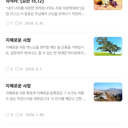
하여라."(요한 15,12)
결심을 무용지물로 만들려 합니다. 악마는 우리에게 어둡
글 내용
고 고독하며 절망적인 생각을 불어넣습니다. "그렇게 많은
"내가 너희를 사랑한 것처럼 너희도 서로 사랑하여라."(요
잘못을 저질러 놓고 네가 어떻게 구원을 받는단 말이냐? 너
한 15,12) 이 말씀은 주님께서 고난을 당하시기 직전에 남
에게 구원이란 없다." 악마는 우리에게 이렇게 속삭입니다.
기신 말씀입니다. 그렇기에 더욱 의미심장합니다. 임종을
작성시간
1
0
2026. 3. 31.
이..
앞둔 아버지의 유언이 자녀들에게 대단히 중요한 의미를
갖듯, 우리 주님께서 사랑의 제단에 자신을 희생 제물로 바
치러 가기 전 남기신 이 말씀은 그 무엇과도 비교할 수 없을
지혜로운 사람
만큼 수천, 수만 배의 더 큰 무게를 지닙니다."내가 너희를
글 내용
지혜로운 사람 하느님을 생각할 때는 늘 신중을 기하십시
사랑한 것처럼 너희도 서로 사랑하여라. 이것이 나의 계명
오. 갈망에서 벗어나고, 할 수 있는 한 최대한 자비로워지십
이다." 주님은 당신께서 우리를 사랑하셨듯이, 우리가 서로
시오. 겸손하고 선하며 순결하고 친절하십시오. 남과 다투
사랑하는 것이 주님이 주신 계명임을 강조하십니다. 포도
지 마십시오. 이처럼 행하며 하느님을 기쁘게 해 드리는 것
나무의 비유에서도 주님은 당신의 계명을 지키라고 말씀하
작성시간
2
0
2026. 3. 1.
은 영원히 사라지지 않을 영혼의 재산이 되기 때문입니다.
셨습니다. "너희도 내 계명을 지키면 내 사랑 안에 머물러
또한 그 누구도 저주해서는 안됩니다. 악한 사람이나 죄를
있게 될 것이다." (요한..
지은 사람에 대해 험담하지 마십시오. 그보다는 자기 자신
지혜로운 사람
의 죄를 살피고 삶을 검토하며, 스스로 하느님을 기쁘게 해
글 내용
드리고 있는지를 확인하는 것이 더 낫습니다. 타인의 선악
지혜로운 사람 죽음과 지혜로운 삶죽음은 그 누구도 피할
여부가 나와 무슨 상관이 있겠습니까? 지혜로운 사람은 경
수 없는 자연스러운 과정입니다. 이 진리를 깨닫고 선한 삶
건한 사람이 되고자 노력합니다. 자신에게 낯설고 헛된 것
을 살며 하느님을 사랑하는 지혜로운 사람은, 죽음을 맞이
을 갈망하지 않는 이가 진정 지혜로운 사람입니다. 그러므
할 때 두려움이나 슬픔, 번민 없이 평안을 얻습니다. 이는
작성시간
3
0
2026. 1. 30.
로 하느님의 형상을 닮은 사람답게 ..
지혜로운 이가 죽음이 피할 수 없는 것임을, 그리고 이 세상
의 모든 수고와 고난에서 벗어나게 해주는 해방임을 깊이
새기고 있기 때문입니다. 믿음에 대한 분별 있는 태도선한