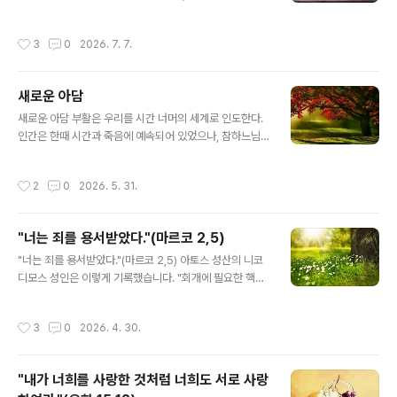
앞에서는 목숨까지도 바친다는 뜻입니다.첫 번째 비유: 불
기 자신에게 의지해서는 안됩니다.”지금 우리 앞에 놓인 영
이 난 집한 집에 큰 불이 났다고 가정해 봅시다. 어떤 사람
적 투쟁은 특히나 치열하고 어렵습니다. 인간의 유약한 능
작성시간
3
0
2026. 7. 7.
은 오직 목숨을 구하기 위해 옷도..
력만으로 이 싸움을 수행하기에는 한계가 너무나 많습니
다. 만약 자신의 능력만을 의지한다면, 우리는 곧 땅에 쓰러
지고 말 것이며 투쟁을 계속할 의욕마저 잃게 될 것입니다.
새로운 아담
오직 하느님만이 우리에게 참된 승리를 안겨줄 수 있습니
글 내용
다.자신에게 의지하지 않겠다고 결심하는 순간부터, 대부
새로운 아담 부활은 우리를 시간 너머의 세계로 인도한다.
분의 사람에게는 심각한 내적 갈등과 어려움이 따릅니다.
인간은 한때 시간과 죽음에 예속되어 있었으나, 참하느님
하지만 우리는 이를 반드시 극복해야 합니다. 그렇지 않으
이자 참인간이신 그리스도께서는 결국 그 둘을 모두 이기
면 영적으로 더 나아갈 수 없습니다. 만약 사람이 자신은 모
셨다. 주님은 승리하셨으며, 그분을 믿는 모든 이도 그분을
작성시간
2
0
2026. 5. 31.
든 것을 알며 무엇이든 할 수 있고 그 어떤..
통하여 승리한다. 인간은 생명이신 하느님 안에서 참된 양
식을 발견했고, 그분을 모든 존재를 채워 주는 생명의 근원
으로 고백했다. 인간은 죽음을 가져오는 열매를 스스로 선
"너는 죄를 용서받았다."(마르코 2,5)
택함으로써, 하느님과의 친밀한 관계보다 자기만족을 위한
글 내용
인간적 본성을 택했다. 이때부터 인간은 죽음이 지배하는
"너는 죄를 용서받았다."(마르코 2,5) 아토스 성산의 니코
시간 속으로 떨어져 부패의 순환에 빠지게 되었다. 그러나
디모스 성인은 이렇게 기록했습니다. "회개에 필요한 핵심
그리스도께서는 부활을 통하여 죽음에 종지부를 찍으시고,
은 생활을 바꾸기로 결심하는 데 있습니다. '과연 내가 할
죽음을 영원한 생명으로 나아가는 하나의 과정으로 변화시
수 있을까?', '그만두긴 해야겠는데...', 혹은 '죄를 지을 생각
작성시간
3
0
2026. 4. 30.
키셨다. 부활절은 새로운 시기를 열며, 여러..
은 없었는데...' 하는 식으로 망설여서는 안 됩니다. 오히려
'이제는 그만두겠다. 더 이상 죄를 짓지 않겠다'라고 굳건히
결심해야 합니다." 우리가 이처럼 결심을 굳게 하고 회개하
"내가 너희를 사랑한 것처럼 너희도 서로 사랑
려 할 때, 우리의 적인 악마는 다가와 생각을 흔들어 놓고