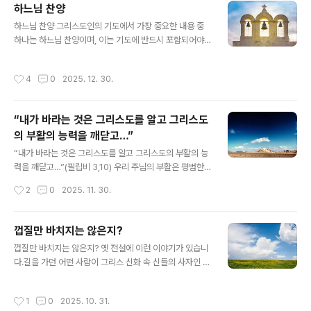
하느님 찬양
삶과 굳건한 믿음에 대한 이야기는 아무에게나 할 것이 아
글 내용
닙니다. 지혜롭지 못한 이들에게는 그저 우스꽝스러운 이
하느님 찬양 그리스도인의 기도에서 가장 중요한 내용 중
야깃거리로 들릴 수 있기 때문입니다. 또한, 이러한 이야기
하나는 하느님 찬양이며, 이는 기도에 반드시 포함되어야
를 진정으로 이해하고 귀 기울이는 사람을 찾기란 쉽지 않
합니다. 하느님 찬양은 하느님께 대한 그리스도인의 가장
으니 말입니다. 영혼과 육신의 관계영혼은 육신의 고통을
중요한 의무 중 하나이기도 합니다. 하느님을 찬양하는 이
작성시간
4
0
2025. 12. 30.
함께 느끼지만, 육신은 영혼의 괴로움..
유우리가 하느님을 찬양하는 이유는 그분이 주님이시고 하
느님이시기 때문입니다.창조주이시기 때문입니다. 존재하
지도 않았던 우리를 존재하게 하시고, 장차 하늘나라에서
“내가 바라는 것은 그리스도를 알고 그리스도
영원히 살 수 있도록 해 주신 분입니다.아버지로서 우리의
의 부활의 능력을 깨닫고…”
삶을 애정 가득히 지켜보시며 자상하게 보살펴 주시기 때
글 내용
문입니다.우리가 청원하는 모든 육적·영적 청원을 들으시
“내가 바라는 것은 그리스도를 알고 그리스도의 부활의 능
고, 그 요청을 구원을 위한 유익한 방향으로 들어주시기 때
력을 깨닫고…”(필립비 3,10) 우리 주님의 부활은 평범한
문입니다.무엇보다 중요한 것은, 우리를 영원한 형벌에서
역사적 사건이 아닙니다. 이는 인류 역사상 일어난 모든 사
작성시간
2
0
2025. 11. 30.
구하시기 위해 독생자이신 주 예수 그리스도를 보내시어..
건 중에서 가장 독특하며 위대한 사건입니다. 우리의 신앙
이 바로 이 부활이라는 놀라운 기초 위에 세워져 있기 때문
입니다. 그렇기에 부활은 신앙인에게 끊임없이 솟아나는
껍질만 바치지는 않은지?
크나큰 영적인 힘의 근원이 됩니다. 사도 바울로는 주님의
글 내용
껍질만 바치지는 않은지? 옛 전설에 이런 이야기가 있습니
부활과 그 부활에서 나오는 힘 앞에 놀라, 자신의 개인적인
다.길을 가던 어떤 사람이 그리스 신화 속 신들의 사자인 헤
경험을 통해 "그리스도를 알고 그리스도의 부활의 능력을
르메스에게 기도를 올렸습니다. "길에서 무언가를 줍게 해
깨닫는" 것을 가장 간절히 바랐습니다. 1) "그리스도를 알
주신다면, 그 절반을 신께 바치겠습니다." 얼마 후, 그는 호
고"무지는 무서운 죄악입니다. 사도 바울로는 이 무지의 대
작성시간
1
0
2025. 10. 31.
두가 잔뜩 담긴 자루 하나를 발견했습니다. 그는 그 자리에
표적인 예였다고 스스로 고백합니다. 그는 "나는 하느님의