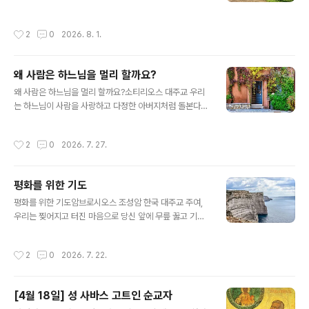
앞에서는 목숨까지도 바친다는 뜻입니다.첫 번째 비유: 불
마침내 그가 그렇게 갈구하던 하느님의 은사를 받았다. 수
이 난 집한 집에 큰 불이 났다고 가정해 봅시다. 어떤 사람
도자는 즉시 그 사실을 알리려 이웃에서 수도하는 분별의
작성시간
2
0
2026. 8. 1.
은 오직 목숨을 구하기 위해 옷도..
은사를 입은 수도자를 찾아갔다.그러자 분별의 은사를 입
은 수도자는 찾아온 수도자를 보고 고개를 흔들며, “쓸데없
이 헛고생을 하였네. 다시 돌아가서 하느님께서 형제에게
왜 사람은 하느님을 멀리 할까요?
주신 은사를 거두어 달라고 칠 년을 다시 기도하게. 형제에
글 내용
게는 그 은사가 영적 유익을 주지 못하네." 그 말을 들은 수
왜 사람은 하느님을 멀리 할까요?소티리오스 대주교 우리
도자는 그분의 말씀에 순종하였다. 그리고 그가 그토록 간
는 하느님이 사람을 사랑하고 다정한 아버지처럼 돌본다는
구하여 받았던 은사를 하느님께서 다시 거두어 가실 때까
것을 알고 있습니다. 왜 사람들은 이러한 사랑에 부합하지
지 기도하였다.
못하고 하느님 곁에서 멀어져 갈까요? "암사슴이 시냇물을
작성시간
2
0
2026. 7. 27.
찾듯이, 하느님, 이 몸은 애타게 당신을 찾습니다."(시편 4
2,1)라는 말씀처럼 사람이 하느님을 찾는 것은 아주 자연스
러운 것입니다. 그래서 아주 오래전부터 지상의 모든 백성
평화를 위한 기도
들은 신을 찾고자 했던 것입니다. 고고학자들이 발굴한 많
글 내용
은 종교적 유적들은 그 당시 사람들이 신이라고 믿었던 존
평화를 위한 기도암브로시오스 조성암 한국 대주교 주여,
재를 숭배하기 위한 것이었습니다. 그러나 하느님과 사람
우리는 찢어지고 터진 마음으로 당신 앞에 무릎 꿇고 기도
사이에 방해 요소가 생기고, 그것이 사람의 자유에 영향을
하며 간구하나이다. 주여, 이 세상에 평화가 깃들기를 소망
준다면, 사람이 하느님께 다가가는 길에 혼란이 생기고, 그
하는 우리의 기도를 들어주소서.주여, 평화의 왕이신 당신
작성시간
2
0
2026. 7. 22.
래서 점차 하느님과 멀어지고 하느..
없이는 우리가 하느님과 우리 자신과 이웃과 평화를 이룰
수 없다는 것을 깨닫게 해 주소서.주여, 이 세상에서 일어나
는 모든 전쟁은 당신을 향한 전쟁임을 우리가 믿도록 도와
[4월 18일] 성 사바스 고트인 순교자
주소서. 주님의 형상대로 창조된 이웃에게 총을 쏘는 자는
글 내용