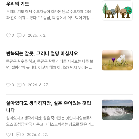
우리의 기도
오직 하느님만이 우리에게 참된 승리를 안겨줄 수 있습니
글 내용
다.자신에게 의지하지 않겠다고 결심하는 순간부터, 대부
우리의 기도 형제 수도자들이 아가톤 원로 수도자께 다음
분의 사람에게는 심각한 내적 갈등과 어려움이 따릅니다.
과 같이 여쭤 보았다. "스승님, 덕 중에서 어느 덕이 가장 우
하지만 우리는 이를 반드시 극복해야 합니다. 그렇지 않으
리의 노력과 땀을 필요로 할까요?"스승께서는 다음과 같이
면 영적으로 더 나아갈 수 없습니다. 만약 사람이 자신은 모
대답하셨다."그것은 우리의 기도다. 왜냐하면 영혼이 영혼
작성시간
3
0
2026. 7. 2.
든 것을 알며 무엇이든 할 수 있고 그 어떤..
의 창조자와 대화하려고 할 때 사탄은 기도를 하지 못하도
록 우리 영혼을 방해한다. 그들이 가장 두려워하는 무기는
기도이기 때문이다." 하루는 이사야 원로 수도자가 식탁에
반복되는 잘못, 그러나 절망 마십시오
서 잡담하고 있는 형제 수도자들을 나무랐다. "형제들이여!
글 내용
떠들지 말게. 우리가 먹는 이 식탁은 두 번째 교회이네. 나
똑같은 실수를 하고, 똑같은 잘못과 죄를 저지르는 나를 보
는 언젠가 우리와 함께 식사를 했던 가난한 사람 하나가 식
면, 절망감이 듭니다. 어떻게 해야 하나요? 먼저 우리는 우
사를 하고 있는 중에도 그의 기도가 환히 비추는 기둥이 되
리를 걱정하게 하고 영혼을 오염시키는 것으로부터 벗어나
어 하늘로 솟아오르는 것을 보았다네"
기 위해 올바른 방법을 따르고 있는지 살펴봐야 합니다. 우
작성시간
3
0
2026. 6. 27.
리가 어떤 중한 병을 얻게 된다면 우리 스스로 치료를 하지
않고 전문의에게 갑니다. 그러면 의사가 어떻게 해야 되는
지 알려줍니다. 마찬가지로 우리는 마음에 병이 생겼을 때,
살아있다고 생각하지만, 실은 죽어있는 것입
그리스도에게서 마음을 치유할 수 있는 은총을 받은 영적
니다
사제에게 이를 알려야 합니다. 그러면 우리 마음과 육신의
글 내용
위대한 의사인 주 예수 그리스도 우리 하느님께서는, 영적
살아있다고 생각하지만, 실은 죽어있는 것입니다암브로시
사제의 지도와 우리 교회의 영적인 치료약 신성한 성사들
오스 조성암 한국 대주교 그리스도께서는 참으로 많은 기
을 통해서, 분명히 우리 마음을 온갖 억압으로부터 벗어나
적을 베푸셨는데, 그중에는 죽은 자들을 부활시키신 기적
작성시간
1
0
2026. 6. 22.
도록 해주실 것입니다. 영적 사제..
도 있었습니다. 사람의 육체가 부활하는 것은 참으로 인상