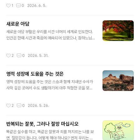
축일이다.그리고 며칠 후에는 또 다른 사건을 기념하는 축
한 비용으로 많은 돈이 필요하였던 사포르 왕은 그리스도
작성시간
1
0
2026. 6. 5.
일을 맞이한다. 이 축일은 바로 주님께서 요르단 강에서 세
인들에게 세금을 두 배나 무겁게 부과하였고, 그럼으로써
례 요한에게 세례를 받으신 사건을 기념하는 날이다. 이 사
마침내 가난과 세금징수원들의..
건은 우리에게 깊은 교훈을 주며 유익하고 구원 가득한 신
새로운 아담
비로 이끈다.우리는 이 세 가지 큰 축일을 지내면서, 하느님
글 내용
께서 인간 구원을 위해 은혜를 베푸시는 당신의 겸손과 사
새로운 아담 부활은 우리를 시간 너머의 세계로 인도한다.
랑을 깊이 느낄 수 있다.이 세 가지 축일 중에서도 주님의
인간은 한때 시간과 죽음에 예속되어 있었으나, 참하느님
세례는 우리가 세례를 받았던 순간을 연상시킨다. 나아가
이자 참인간이신 그리스도께서는 결국 그 둘을 모두 이기
우리를 그때로 다시 돌아가게 하여, 세례를 준비하던 시절
셨다. 주님은 승리하셨으며, 그분을 믿는 모든 이도 그분을
작성시간
2
0
2026. 5. 31.
의 마음가짐을 회복하도록 돕는다..
통하여 승리한다. 인간은 생명이신 하느님 안에서 참된 양
식을 발견했고, 그분을 모든 존재를 채워 주는 생명의 근원
으로 고백했다. 인간은 죽음을 가져오는 열매를 스스로 선
영적 성장에 도움을 주는 것은
택함으로써, 하느님과의 친밀한 관계보다 자기만족을 위한
글 내용
인간적 본성을 택했다. 이때부터 인간은 죽음이 지배하는
영적 성장에 도움을 주는 것은 스승과 함께 지내던 수사가
시간 속으로 떨어져 부패의 순환에 빠지게 되었다. 그러나
사막 깊은 곳에서 수도 생활하기에 아주 적합한 곳을 찾아
그리스도께서는 부활을 통하여 죽음에 종지부를 찍으시고,
내었다. 제자는 “스승님, 제가 그곳으로 가서 수도 생활에
죽음을 영원한 생명으로 나아가는 하나의 과정으로 변화시
정진할 수 있도록 저를 보내 주십시오"하고 청하였다. 스승
작성시간
2
0
2026. 5. 26.
키셨다. 부활절은 새로운 시기를 열며, 여러..
은 “영적 성장에 있어서 인간에게 도움을 주는 것은 장소가
아니라 삶의 방법에 있는 것이다”라고 말씀하셨다.
반복되는 잘못, 그러나 절망 마십시오
글 내용
똑같은 실수를 하고, 똑같은 잘못과 죄를 저지르는 나를 보
면, 절망감이 듭니다. 어떻게 해야 하나요? 먼저 우리는 우