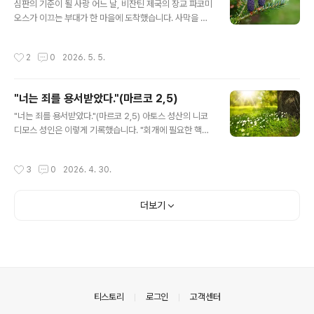
심판의 기준이 될 사랑 어느 날, 비잔틴 제국의 장교 파코미
수색을 피해 다른 많은 사람들이 몸을 숨기는 때에 레오니
오스가 이끄는 부대가 한 마을에 도착했습니다. 사막을 가
다스 성인과 이들 여성들은 대단한 용기를 가지고 자신들
로지르는 긴 행군 탓에 군사들은 몹시 지쳐 있었고, 배고픔
의 신앙을 공개적으로 알린 유일한 인물들이었다. 부활절
과 갈증에 허덕이고 있었습니다. 이를 본 인근 주민들은 군
을 며칠 남겨두고 성인들은 모두 아르골리스(Argolis: 펠
작성시간
2
0
2026. 5. 5.
인들의 요청이 있기도 전에 자발적으로 물을 길어 오고 음
로폰네소스 반도 동쪽 지역)의 트레제니아(Trezenia: 오
식을 내어주며 사랑을 베풀었습니다. 이 광경을 목격한 파
늘날의 신[新] 에삐다..
코미오스는 깊은 감동을 받았고, 놀라움에 가득 차 주민들
"너는 죄를 용서받았다."(마르코 2,5)
에게 물었습니다. “어찌하여 우리에게 이토록 친절을 베푸
글 내용
는 것입니까?”“우리는 그리스도인들입니다. 우리 신앙은
"너는 죄를 용서받았다."(마르코 2,5) 아토스 성산의 니코
낯선 이들에게까지 조건 없는 사랑을 베풀라고 가르칩니
디모스 성인은 이렇게 기록했습니다. "회개에 필요한 핵심
다.” 그 순간 파코미오스는 깨달았습니다. ‘아무런 이해관
은 생활을 바꾸기로 결심하는 데 있습니다. '과연 내가 할
계도 없이 이토록 고귀한 사랑을 베푸는 이 공동체야말로
수 있을까?', '그만두긴 해야겠는데...', 혹은 '죄를 지을 생각
작성시간
3
0
2026. 4. 30.
진정 하느님으로부터 온 것이 분명하다.’ ..
은 없었는데...' 하는 식으로 망설여서는 안 됩니다. 오히려
'이제는 그만두겠다. 더 이상 죄를 짓지 않겠다'라고 굳건히
결심해야 합니다." 우리가 이처럼 결심을 굳게 하고 회개하
더보기
려 할 때, 우리의 적인 악마는 다가와 생각을 흔들어 놓고
결심을 무용지물로 만들려 합니다. 악마는 우리에게 어둡
고 고독하며 절망적인 생각을 불어넣습니다. "그렇게 많은
잘못을 저질러 놓고 네가 어떻게 구원을 받는단 말이냐? 너
에게 구원이란 없다." 악마는 우리에게 이렇게 속삭입니다.
이..
의안내
티스토리
로그인
고객센터