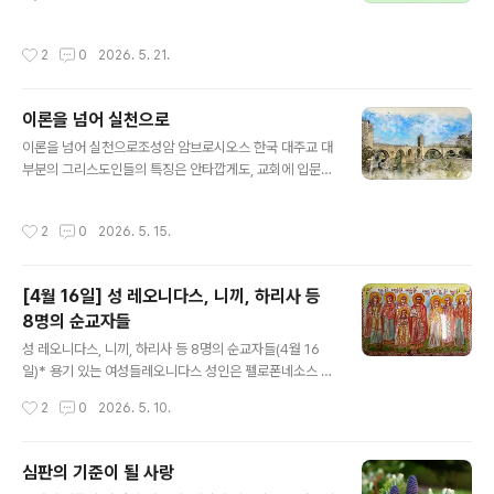
리를 걱정하게 하고 영혼을 오염시키는 것으로부터 벗어나
기 위해 올바른 방법을 따르고 있는지 살펴봐야 합니다. 우
작성시간
2
0
2026. 5. 21.
리가 어떤 중한 병을 얻게 된다면 우리 스스로 치료를 하지
않고 전문의에게 갑니다. 그러면 의사가 어떻게 해야 되는
지 알려줍니다. 마찬가지로 우리는 마음에 병이 생겼을 때,
이론을 넘어 실천으로
그리스도에게서 마음을 치유할 수 있는 은총을 받은 영적
글 내용
사제에게 이를 알려야 합니다. 그러면 우리 마음과 육신의
이론을 넘어 실천으로조성암 암브로시오스 한국 대주교 대
위대한 의사이신 주 예수 그리스도 우리 하느님께서는, 영
부분의 그리스도인들의 특징은 안타깝게도, 교회에 입문할
적 사제의 지도와 우리 교회의 영적인 치료약 신성한 성사
때 배운 내용이나 성서에서 읽은 내용, 또는 설교로 들은 내
들을 통해서, 분명히 우리 마음을 온갖 억압으로부터 벗어
용을 행동으로 옮기지 않는다는 점입니다. 반면에 모든 성
작성시간
2
0
2026. 5. 15.
나도록 해주실 것입니다. 영적 사..
인들의 공통된 특징은 ‘행동’과 ‘실천’이었습니다. 성인들은
그리스도교 가르침의 목적이 단순히 배움에 있는 것이 아
니라, 살아감에 있는 것임을 깨달았기 때문이었습니다. 그
[4월 16일] 성 레오니다스, 니끼, 하리사 등
리스도께서 이 땅에 오신 것은 우리에게 이론을 가르치시
8명의 순교자들
기 위해서가 아니라, 영원한 생명을 주시기 위해서였습니
글 내용
다. 오순절 날 베드로 사도가 첫 설교를 했을 때, 그 말씀을
성 레오니다스, 니끼, 하리사 등 8명의 순교자들(4월 16
들은 사람들은 “이 말을 듣고 마음이 찔려 베드로와 사도들
일)* 용기 있는 여성들레오니다스 성인은 펠로폰네소스 반
에게 ‘형제 여러분, 그러면 우리는 어떻게 하면 좋겠습니
도 출신으로서 250년경의 데키오스(Decius: 로마제국의
작성시간
2
0
2026. 5. 10.
까?’하고 물었습니다.”(사도행전 ..
34대 황제. 201-251 생존, 249-251 재위) 박해시대에
한 무리의 젊은 여성들을 이끈 지도자였다. 그리고 이 여성
들은 이교도들이 위협하는 가운데서도 찬양하고 감사하면
심판의 기준이 될 사랑
서 고통을 참아냈다. 그리스도인들을 찾아내려는 철저한
글 내용