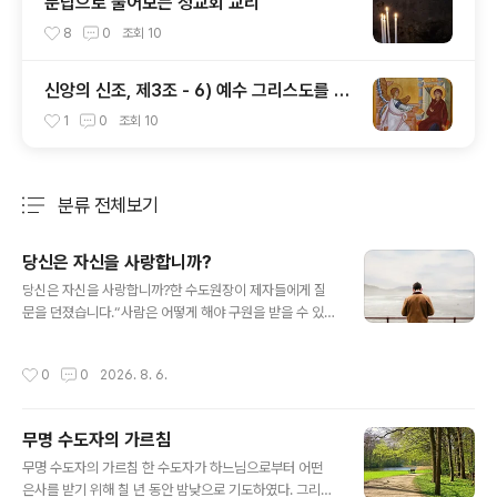
문답으로 풀어보는 정교회 교리
8
0
조회
10
신앙의 신조, 제3조 - 6) 예수 그리스도를 낳
으신 동정녀 성모 마리아
1
0
조회
10
분류 전체보기
주요 글 목록
당신은 자신을 사랑합니까?
글 내용
당신은 자신을 사랑합니까?한 수도원장이 제자들에게 질
문을 던졌습니다.“사람은 어떻게 해야 구원을 받을 수 있으
며, 왜 구원을 받지 못하는가?"다시 말해, "어떻게 하면 하
늘나라에 도달할 수 있으며, 도달하지 못하는 이들의 이유
작성시간
0
0
2026. 8. 6.
는 무엇인가?"이에 대한 대답은 의외로 간단합니다.사람은
자신이 무엇을 원하느냐에 따라 구원을 받을 수도 있고, 받
지 못할 수도 있습니다. 이해를 돕기 위해 세 가지 비유를
무명 수도자의 가르침
들어 설명해 보겠습니다.썩어 없어질 것을 향한 맹목적인
글 내용
사랑보통 사람은 무언가를 열렬히 사랑하면 불 속이나 바
무명 수도자의 가르침 한 수도자가 하느님으로부터 어떤
다에라도 뛰어들며, 노예가 되는 일조차 감수합니다. 사랑
은사를 받기 위해 칠 년 동안 밤낮으로 기도하였다. 그리고