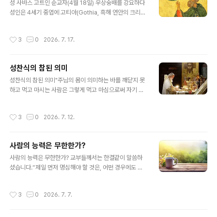
곧 주님에게 총을 쏘는 것이기 때문이나이다.주여, 우리에
성 사바스 고트인 순교자(4월 18일) 우상숭배를 강요하다
게 사랑과 용서와 화해와 정의를 가르쳐 주소서. 그리하여
성인은 4세기 중엽에 고티아(Gothia, 흑해 연안의 크리미
우리 마음에 평화가 돌아오게 하시고, 우리나라, 우크라이
아 반도에 있는 한 지역)에 살았다. 어린 시절부터 그리스도
나, 팔레스타인(중동), 그리고 이 세상 모든 지역에서 벌어
교를 받아들인 성인은 온화하고 평화로우며 겸손한 성품이
작성시간
3
0
2026. 7. 17.
지고 있는 전쟁이 끝나게 해 주..
었으나 우상숭배의 관습에 대해서는 조금도 타협하지 않았
다. 370년경 그리스도인들에 대한 박해가 시작되자 고트
인 지도자들은 동족 중에서 그리스도인인 사람들에게 박해
성찬식의 참된 의미
를 피하기 위해 우상에게 바쳐진 고기를 먹으라고 타일렀
글 내용
다. 그리고 목숨을 구하기 위해서라도 박해자들에게 복종
성찬식의 참된 의미"주님의 몸이 의미하는 바를 깨닫지 못
하는 척 할 필요가 있다고 가르쳤다. 이 말을 들은 성인은
하고 먹고 마시는 사람은 그렇게 먹고 마심으로써 자기 자
큰 소리로 사람들에게 이렇게 말하였다. ‘우상에게 제물로
신을 단죄하는 것입니다."(고린토 전 11,29)우리가 알다시
바쳐진 고기를 먹는다면 그 순간부터 그는 그리스도인인
피 초대 교회나 교부들께서는 단죄를 피하기 위해 아예 성
작성시간
3
0
2026. 7. 12.
아니다.’ 그러자 성인은 그 즉시 마을에서..
체를 영하지 않거나, 성체성혈 성사의 의미가 손상될까 두
려워 하느님의 선물을 거부하는 것을 올바른 태도라 보지
않았습니다. 사도 바울로 자신도 분명 그런 뜻으로 말한 것
사람의 능력은 무한한가?
이 아닙니다. 따라서 우리는 그리스도인 윤리의 기초이자
글 내용
영성의 원천이 되는 성찬식의 분명한 '역설적 의미'를 깨달
사람의 능력은 무한한가? 교부들께서는 한결같이 말씀하
아야 합니다.사도 바울로께서는 이렇게 말씀하셨습니다.
셨습니다.“제일 먼저 명심해야 할 것은, 어떤 경우에도 자
"여러분의 몸은 여러분이 하느님께로부터 받은 성령이 계
기 자신에게 의지해서는 안됩니다.”지금 우리 앞에 놓인 영
시는 성전이라는 것을 모르십니까? 여러분의 몸은 여러분
적 투쟁은 특히나 치열하고 어렵습니다. 인간의 유약한 능
작성시간
3
0
2026. 7. 7.
자신의 것이 아닙니다. 하느님께서는 값을 ..
력만으로 이 싸움을 수행하기에는 한계가 너무나 많습니
다. 만약 자신의 능력만을 의지한다면, 우리는 곧 땅에 쓰러
지고 말 것이며 투쟁을 계속할 의욕마저 잃게 될 것입니다.