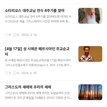
적입니다. 하지만 우리는 육체적인 부활보다도 영적인 부
활에 더 크게 인상받고 감동받아야 합니다. 육체적으로 부
소티리오스 대주교님 안식 4주기를 맞아
활한 사람은 언젠가 다시 죽지만, 영적으로 부활한 사람은
글 내용
소티리오스 대주교님 안식 4주기를 맞아백은영 아가티 수
영원히 죽지 않기 때문입니다. 영적인 부활이 육체적 부활
녀 2026년 겨울, 그리스에서의 시간은 저에게 유독 특별
보다 얼마나 더 큰 가치가 있는지를 이해하는 것이 매우 중
하고 깊은 의미로 다가왔습니다. 흐린 하늘 아래 아테네 시
요합니다. 영혼이 육체보다 앞서기 때문입니다. 영혼이 죽
외버스 터미널에서 지인들과 함께 대주교님의 고향인 ‘아
어있다면, 비록 몸은 건강하고 생명이 있는 것처럼 보일지
작성시간
5
0
2026. 6. 14.
르타’행 버스를 기다렸습니다. 이윽고 표지판에 적힌 ‘아르
라도 실제로는 죽은 것이나 다름없습니다. “부활이요 생명
타’라는 글자를 마주한 순간, 가슴 한구석이 먹먹해졌습니
이신”(요한 11,25) 그리스도를 떠나 사는 사람은..
다. 버스가 출발하자 참았던 감정이 왈칵 쏟아지며 눈물이
[4월 17일] 성 시메온 페르시아인 주교순교
흐르기 시작했습니다. 대주교님께서는 생전 지병으로 투병
자
하시던 중, 마지막으로 고국 그리스와 임지였던 튀르키예
글 내용
를 여행하고 싶어 하셨습니다. 당시 주치의의 여행 허락이
성 시메온 페르시아인 주교순교자(4월 17일) 페르시아의
떨어져 실낱같은 희망을 품었지만, 끝내 병세가 악화되어
그리스도인들4세기 사포르(Sapor II, 309-378) 왕이 통
그 간절했던 여정을 떠나지 못하셨습니다. 아르타로 향하
치하던 시기에 페르시아에서는 그리스도인들의 수가 크게
작성시간
3
0
2026. 6. 10.
는 길 위에서 그때의 아쉬움과 안타까움이 다시금..
늘어나 많은 영향력을 발휘하게 되자, 오래전부터 그곳에
전해 내려온 전통종교(조로아스터교 Zoroastrianism)의
사제 계급에 속하는 이들(Magi 마기)이 그동안 자신들이
그리스도의 세례와 우리의 세례
누려온 특권을 잃게 될까 두렵기도 하고 다른 한편으로는
글 내용
그리스도의 세례와 우리의 세례 우리는 오늘날까지 신앙
그리스도인들의 성장을 시샘하여, 그리스도인들이 로마의
안에서 두 가지 큰 축일을 지내왔다. 우리의 구원에 큰 의미
황제와 함께 페르시아 왕에게 저항하는 음모를 꾸몄노라고
를 부여하는 이 두 축일은 바로 주님의 탄생과 주님의 할례
고발하였다.340년 로마인들에게 대항하는 전쟁을 하기 위