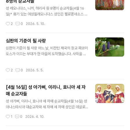
8명의 순교자들
께서 인간 구원을 위해 은혜를 베푸시는 당신의 겸손과 사
글 내용
랑을 깊이 느낄 수 있다.이 세 가지 축일 중에서도 주님의
성 레오니다스, 니끼, 하리사 등 8명의 순교자들(4월 16
세례는 우리가 세례를 받았던 순간을 연상시킨다. 나아가
일)* 용기 있는 여성들레오니다스 성인은 펠로폰네소스 반
우리를 그때로 다시 돌아가게 하여, 세례를 준비하던 시절
도 출신으로서 250년경의 데키오스(Decius: 로마제국의
작성시간
2
0
2026. 5. 10.
의 마음가짐을 회복하도록 돕는다..
34대 황제. 201-251 생존, 249-251 재위) 박해시대에
한 무리의 젊은 여성들을 이끈 지도자였다. 그리고 이 여성
들은 이교도들이 위협하는 가운데서도 찬양하고 감사하면
심판의 기준이 될 사랑
서 고통을 참아냈다. 그리스도인들을 찾아내려는 철저한
글 내용
심판의 기준이 될 사랑 어느 날, 비잔틴 제국의 장교 파코미
수색을 피해 다른 많은 사람들이 몸을 숨기는 때에 레오니
오스가 이끄는 부대가 한 마을에 도착했습니다. 사막을 가
다스 성인과 이들 여성들은 대단한 용기를 가지고 자신들
로지르는 긴 행군 탓에 군사들은 몹시 지쳐 있었고, 배고픔
의 신앙을 공개적으로 알린 유일한 인물들이었다. 부활절
과 갈증에 허덕이고 있었습니다. 이를 본 인근 주민들은 군
을 며칠 남겨두고 성인들은 모두 아르골리스(Argolis: 펠
작성시간
2
0
2026. 5. 5.
인들의 요청이 있기도 전에 자발적으로 물을 길어 오고 음
로폰네소스 반도 동쪽 지역)의 트레제니아(Trezenia: 오
식을 내어주며 사랑을 베풀었습니다. 이 광경을 목격한 파
늘날의 신[新] 에삐다..
코미오스는 깊은 감동을 받았고, 놀라움에 가득 차 주민들
[4월 16일] 성 아가삐, 이리니, 효니아 세 자
에게 물었습니다. “어찌하여 우리에게 이토록 친절을 베푸
매 순교자들
는 것입니까?”“우리는 그리스도인들입니다. 우리 신앙은
글 내용
낯선 이들에게까지 조건 없는 사랑을 베풀라고 가르칩니
성 아가삐, 이리니, 효니아 세 자매 순교자들(4월 16일) 성
다.” 그 순간 파코미오스는 깨달았습니다. ‘아무런 이해관
아나스타시아 대순교자와 세 자매 세 자매 성인은 데살로
계도 없이 이토록 고귀한 사랑을 베푸는 이 공동체야말로
니끼의 부유하고 유력한 집안에서 태어났다. 디오클레티안
작성시간
1
0
2026. 4. 10.
진정 하느님으로부터 온 것이 분명하다.’ ..
황제 시절, 가정에서 성서사본을 소유하는 것을 금하는 칙
령이 발표되자(304년경) 세 자매는 도시를 떠나 호수 가까