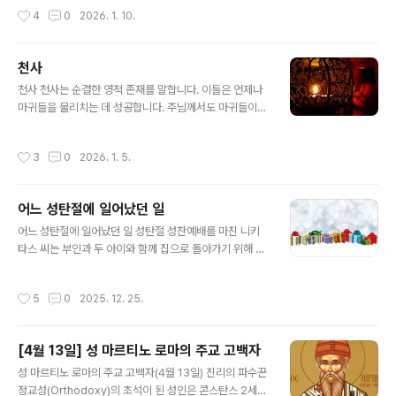
분의 사도들은 바울로 사도의 제자들이었다. 사도들은 바
작성시간
4
0
2026. 1. 10.
울로 사도와 함께 복음을 전하였으며, 그리스도의 교회를
세우기 위해 고난과 시련도 함께 하였다.먼저 아리스탈호
스 사도*는 데살로니끼 출신의 유대인이었다. 바울로 사도
천사
로부터 깊은 존경을 받았던 성인은 바울로 사도의 선교여
글 내용
천사 천사는 순결한 영적 존재를 말합니다. 이들은 언제나
행에 함께 동행하였다. 소아시아의 에페소에서 두 사도가
마귀들을 물리치는 데 성공합니다. 주님께서도 마귀들이
설교하였을 때, 아르테미스(Artemis: 그리스 신화의 사냥,
하늘에서 떨어지는 것을 보셨다고 말씀하셨습니다. 천사들
야생동물, 출산, 동정의 여신. 로마 신화의 다이애나[Dian
은 우리 인간들을 보살펴 주고 하느님의 말씀을 전달합니
a]에 해당됨) 신전에 있는 은세공인(銀細工人)들은 수입
작성시간
3
0
2026. 1. 5.
다. "천사들은 모두 하느님을 섬기는 영적인 존재들로서 결
이 줄어들 것을 두려워한 나머지 폭도처럼 두 사도와 그 일
국은 구원의 유산을 받을 사람들을 섬기라고 파견된 일꾼
행에게 달려들어 붙잡고는 극장까지..
들이 아닙니까?"(히브리서 1,14) 천사들은 하늘나라에 머
어느 성탄절에 일어났던 일
물며 하늘의 기쁨을 누리고 있습니다. 우리 인간들도 천사
글 내용
들과 같이 하늘나라의 기쁨을 맛보면서 영원히 하느님과
어느 성탄절에 일어났던 일 성탄절 성찬예배를 마친 니키
함께 머물게 됩니다. 우리는 천사들의 보호를 받으며, 천사
타스 씨는 부인과 두 아이와 함께 집으로 돌아가기 위해 차
와 같은 생활을 이 지상에서 이어가면서 ‘지상의 천사’가 되
가 주차된 곳으로 가고 있었다. 그때 어떤 아이가 다가와
어 하느님의 거룩하심을 밝혀야 합니다.
"아저씨, 성당 계단에 지갑을 떨어뜨리셨어요"라고 말했다.
작성시간
5
0
2025. 12. 25.
놀란 니키타스 씨가 뒤를 돌아보자 여덟 살쯤 된 창백한 아
이가 지갑을 들고 서 있었다. 어떻게 해서 아이가 자기 지갑
을 갖게 되었을까 곰곰이 생각해 보던 니키타스 씨는 조금
[4월 13일] 성 마르티노 로마의 주교 고백자
전 성당을 나서면서 입구에 구걸을 하던 사람 하나가 있었
글 내용
던 것이 생각났다. 아마 그때 도움을 주고 지갑을 호주머니
성 마르티노 로마의 주교 고백자(4월 13일) 진리의 파수꾼
에 제대로 넣지 않은 모양이었다. 뒤따라오던 아이가 그것
정교성(Orthodoxy)의 초석이 된 성인은 콘스탄스 2세