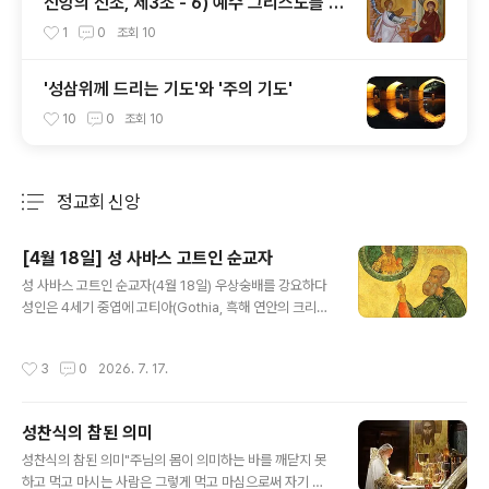
신앙의 신조, 제3조 - 6) 예수 그리스도를 낳
으신 동정녀 성모 마리아
1
0
조회
10
'성삼위께 드리는 기도'와 '주의 기도'
10
0
조회
10
정교회 신앙
분류 전체보기
주요 글 목록
[4월 18일] 성 사바스 고트인 순교자
글 내용
성 사바스 고트인 순교자(4월 18일) 우상숭배를 강요하다
성인은 4세기 중엽에 고티아(Gothia, 흑해 연안의 크리미
아 반도에 있는 한 지역)에 살았다. 어린 시절부터 그리스도
교를 받아들인 성인은 온화하고 평화로우며 겸손한 성품이
작성시간
3
0
2026. 7. 17.
었으나 우상숭배의 관습에 대해서는 조금도 타협하지 않았
다. 370년경 그리스도인들에 대한 박해가 시작되자 고트
인 지도자들은 동족 중에서 그리스도인인 사람들에게 박해
성찬식의 참된 의미
를 피하기 위해 우상에게 바쳐진 고기를 먹으라고 타일렀
글 내용
다. 그리고 목숨을 구하기 위해서라도 박해자들에게 복종
성찬식의 참된 의미"주님의 몸이 의미하는 바를 깨닫지 못
하는 척 할 필요가 있다고 가르쳤다. 이 말을 들은 성인은
하고 먹고 마시는 사람은 그렇게 먹고 마심으로써 자기 자