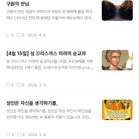
이 있는 높은 산 위로 올라갔으며, 그곳에서 질로스라는 이
구원의 만남
름의 경건한 수도자와 함께 기도생활을 해나갔다.성 아나
글 내용
구원의 만남 야곱이 사마리아 지방의 양 떼에게 물을 먹이
스타시아(12월 22일)의 영적인 아버지인 크리소고노스 성
려고 1,800년 전에 파 놓았던 우물가에 예수님께서 앉아
인이 박해자의 칼에 의해 순교를 당했을 때, 하느님께서는
계실 때, 한 여인이 물을 길으러 왔습니다. 주님께서는 그
질로스에게 크리소고노스 성인의 몸이 있는 곳을 계시해
여인이 과거와 현재에 걸쳐 불결한 생활을 하고 있음을 이
주셨고, 이에 따라 질로스는 성인을 합당하게 장례 지낼 수
작성시간
2
0
2026. 4. 5.
미 알고 계셨습니다. 하지만 주님은 그녀를 외면하거나 그
있었다. 그리고 며칠 뒤 질로스의 꿈에 크리소고노스 성인
잘못된 삶을 방관하지 않으셨습니다. 오히려 죄의 실상을
이 나타나, 아흐레(9일) 뒤 ..
낱낱이 밝히시어 그녀가 삶의 방식을 바꾸도록 이끄셨습니
[4월 15일] 성 끄리스끼스 미라의 순교자
다. 그 결과 여인은 새로운 영성으로 구원받아 고귀한 영적
글 내용
진리에 눈을 뜨게 되었습니다. 그리스도의 말씀으로 영혼
성 끄리스끼스 미라의 순교자(4월 15일) 우상숭배를 거부
을 밝힌 그녀는 즉시 복음을 전하기 시작했습니다. 마을을
하다성인은 3세기 중반, 소아시아 남서부 리키아(Lycia,
시작으로 멀리까지 이어진 그녀의 선교 활동은 팔레스타인
킬리키아 서쪽 지역)의 미라(Myra)에 거주하던 영향력 있
지역을 넘어 유럽에까지 이르렀습니다. 교회 역사는 이 여
는 시민이었습니다. 우상숭배가 만연하고 그리스도인에 대
작성시간
2
0
2026. 3. 11.
인에게 ‘빛을 비추는 사람’ 혹은 ‘..
한 박해가 극에 달했던 시절, 성인은 체포되어 두 손이 등
뒤로 묶인 채 총독 앞으로 끌려갔습니다. 총독이 "황제의
명령을 어기고 신들을 모욕한 자가 바로 너냐?"라고 묻자,
성인은 자신을 생각하기를,
성인은 단호히 대답했습니다. "나는 그리스도인이다. 내가
글 내용
바라는 유일한 소망은 끝까지 나의 하나님께 충실하는 것
성인은 자신을 생각하기를, 성인은 항상 자신이 죄인임을
이다. 당신이 믿는 신들은 헛된 우상일 뿐이며, 사람의 손으
인식합니다. 세상에는 두 종류의 사람이 있습니다. 죄인은
로 만들어져 자신을 믿는 이들을 구원할 힘조차 없다." 기쁨
자신을 성인이라 믿고, 성인은 자신을 죄인이라 믿습니다.
으로 빛나는 얼굴성인은 곧 채찍질을 당한 뒤 나무에 묶였
훗날 성인이 천국에 가게 된다면 다음 세 가지 사실에 놀라
작성시간
3
0
2026. 3. 6.
습니다. 형리들은 쇠갈..
게 될 것입니다. 첫째, 천국에 올 것이라 기대하지 않았던