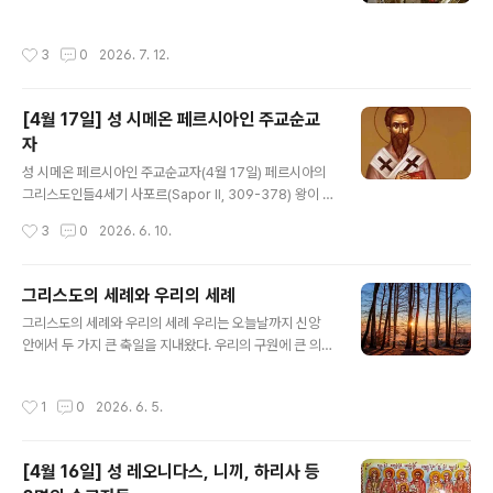
큰 소리로 사람들에게 이렇게 말하였다. ‘우상에게 제물로
신을 단죄하는 것입니다."(고린토 전 11,29)우리가 알다시
바쳐진 고기를 먹는다면 그 순간부터 그는 그리스도인인
피 초대 교회나 교부들께서는 단죄를 피하기 위해 아예 성
작성시간
3
0
2026. 7. 12.
아니다.’ 그러자 성인은 그 즉시 마을에서..
체를 영하지 않거나, 성체성혈 성사의 의미가 손상될까 두
려워 하느님의 선물을 거부하는 것을 올바른 태도라 보지
않았습니다. 사도 바울로 자신도 분명 그런 뜻으로 말한 것
[4월 17일] 성 시메온 페르시아인 주교순교
이 아닙니다. 따라서 우리는 그리스도인 윤리의 기초이자
자
영성의 원천이 되는 성찬식의 분명한 '역설적 의미'를 깨달
글 내용
아야 합니다.사도 바울로께서는 이렇게 말씀하셨습니다.
성 시메온 페르시아인 주교순교자(4월 17일) 페르시아의
"여러분의 몸은 여러분이 하느님께로부터 받은 성령이 계
그리스도인들4세기 사포르(Sapor II, 309-378) 왕이 통
시는 성전이라는 것을 모르십니까? 여러분의 몸은 여러분
치하던 시기에 페르시아에서는 그리스도인들의 수가 크게
작성시간
3
0
2026. 6. 10.
자신의 것이 아닙니다. 하느님께서는 값을 ..
늘어나 많은 영향력을 발휘하게 되자, 오래전부터 그곳에
전해 내려온 전통종교(조로아스터교 Zoroastrianism)의
사제 계급에 속하는 이들(Magi 마기)이 그동안 자신들이
그리스도의 세례와 우리의 세례
누려온 특권을 잃게 될까 두렵기도 하고 다른 한편으로는
글 내용
그리스도의 세례와 우리의 세례 우리는 오늘날까지 신앙
그리스도인들의 성장을 시샘하여, 그리스도인들이 로마의
안에서 두 가지 큰 축일을 지내왔다. 우리의 구원에 큰 의미
황제와 함께 페르시아 왕에게 저항하는 음모를 꾸몄노라고
를 부여하는 이 두 축일은 바로 주님의 탄생과 주님의 할례
고발하였다.340년 로마인들에게 대항하는 전쟁을 하기 위
축일이다.그리고 며칠 후에는 또 다른 사건을 기념하는 축
한 비용으로 많은 돈이 필요하였던 사포르 왕은 그리스도
작성시간
1
0
2026. 6. 5.
일을 맞이한다. 이 축일은 바로 주님께서 요르단 강에서 세
인들에게 세금을 두 배나 무겁게 부과하였고, 그럼으로써
례 요한에게 세례를 받으신 사건을 기념하는 날이다. 이 사
마침내 가난과 세금징수원들의..
건은 우리에게 깊은 교훈을 주며 유익하고 구원 가득한 신
[4월 16일] 성 레오니다스, 니끼, 하리사 등
비로 이끈다.우리는 이 세 가지 큰 축일을 지내면서, 하느님