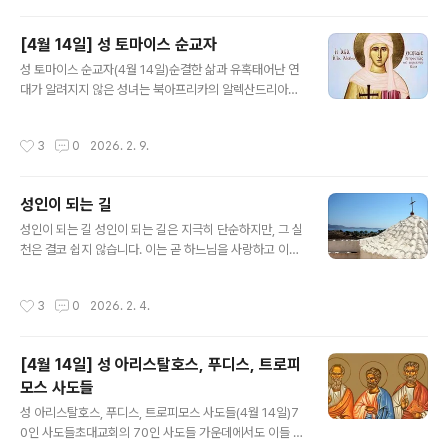
이들이 그곳에 많이 있음을 보고 놀랍니다.둘째, 당연히 올
것이라 기대했던 이들이 보이지 않음에 놀랍니다.셋째, 무
[4월 14일] 성 토마이스 순교자
엇보다 자기 자신이 그 천국에 있다는 사실에 가장 놀라게
글 내용
됩니다. 성인은 타인의 죄 속에서 자신의 모습을 발견하는
성 토마이스 순교자(4월 14일)순결한 삶과 유혹태어난 연
사람입니다. 또한 성인은 하나님께서 자신의 내면에 온전
대가 알려지지 않은 성녀는 북아프리카의 알렉산드리아에
히 거하시도록 삶을 내어드리는 사람입니다.
서 출생하여 경건한 삶을 살도록 양육되었다. 열여덟 살에
한 어부와 결혼했지만 육체적으로 순결하며 존경받을만한
작성시간
3
0
2026. 2. 9.
생활을 하였다. 그런데 성녀와 한 집에 살면서 사악하고 매
우 극심한 악덕에 사로잡힌 시아버지가 어느 날 성녀를 유
혹하여 성관계를 가지려고 시도하였다. 정결한 성녀가 자
성인이 되는 길
신의 온 힘을 다하여 이에 저항하자, 시아버지는 자기 아들
글 내용
(곧, 성녀의 남편)의 칼을 들어서 세차게 성녀를 내려쳤으
성인이 되는 길 성인이 되는 길은 지극히 단순하지만, 그 실
며, 이로 말미암아 성녀의 몸뚱이가 두 동강으로 잘라지고
천은 결코 쉽지 않습니다. 이는 곧 하느님을 사랑하고 이웃
말았다. 무분별한 욕정에 깊이 사로잡혔던 살인자는 자기
을 사랑하는 것을 의미합니다. 우리가 온 마음과 뜻, 모든
눈앞에 펼쳐진 끔찍하기 이를 데 없는 광경을 바라보며 어
힘과 정성을 다해 하느님을 사랑하고, 나아가 사랑이 담긴
작성시간
3
0
2026. 2. 4.
찌할 바를 몰라 이리저리 비틀거리면서 온몸을..
말과 행동, 헌신적인 봉사로 이웃을 진심으로 대하며 살아
갈 때, 비로소 성인의 삶을 살게 되는 것입니다. 성인의 길
은 본질적으로 이토록 간단합니다.
[4월 14일] 성 아리스탈호스, 푸디스, 트로피
모스 사도들
글 내용
성 아리스탈호스, 푸디스, 트로피모스 사도들(4월 14일)7
0인 사도들초대교회의 70인 사도들 가운데에서도 이들 세