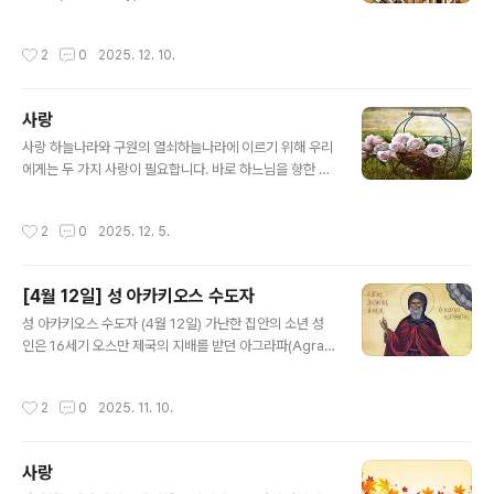
을 보고 지갑을 주운 것이다. 아이는 지갑을 주인에게 돌려
포고나토스(641-68) 황제의 재위시절에 살았다. 649년
주지 않고 그대로 가 버릴 수도 있었다. 하지만 정직한 아이
성인이 주교직에 오른 뒤 겨우 석 달 뒤, 105명의 주교들이
작성시간
2
0
2025. 12. 10.
는 그렇게 하지 않았다. 아..
참석한 한 공의회가 열렸고, 이 공의회에서는 이른바 ‘단의
론’(單意論, Monothelitism: 이른바 ‘단성론’[單性論]
이단의 새로운 형태로서 그리스도께서 두 가지 본성[신성
사랑
과 인성]을 가지셨지만 한 인격이시므로 그분의 의지[will]
글 내용
또한 하나일 뿐이라는 주장. 680년의 제6차 세계공의회는
사랑 하늘나라와 구원의 열쇠하늘나라에 이르기 위해 우리
그리스도께서는 참 하느님이시면서 참 사람이시므로 그분
에게는 두 가지 사랑이 필요합니다. 바로 하느님을 향한 사
은 신적인 의지뿐 아니라 인간적인 의지도 가지셔야만 한
랑과 이웃을 향한 사랑입니다.우리가 사랑을 실천할 때, 하
다고 공표함으로써 이 이단을 정죄하였다.) 이단과 황제가
느님께서는 영원한 생명의 기쁨을 허락하십니다. 사랑이야
작성시간
2
0
2025. 12. 5.
정치적..
말로 하늘나라의 문을 여는 단 하나의 열쇠입니다. 하느님
과 이웃을 사랑하는 삶은 이미 축복 그 자체입니다. 사랑은
결코 죄가 될 수 없으며, 사랑 안에 모든 율법과 예언이 담
[4월 12일] 성 아카키오스 수도자
겨 있습니다. 성서에 이르기를, "율법 전체는 '네 이웃을 네
글 내용
몸같이 사랑하여라'는 한마디로 요약됩니다."(갈라디아 5,1
성 아카키오스 수도자 (4월 12일) 가난한 집안의 소년 성
4) 수많은 성인이 오직 사랑의 힘으로 거룩해졌고, 마침내
인은 16세기 오스만 제국의 지배를 받던 아그라파(Agrap
하늘에 오를 수 있었습니다. 사랑이 우리 안에 머물 때, 비
ha) 지역의 한 마을에서 태어나셨다. 집안이 가난하여 어려
로소 우리는 성부와 성자와 성령, 삼위일체 하느님을 마음
서부터 일을 해야만 했고 별다른 교육을 받을 수 없었다. 다
작성시간
2
0
2025. 11. 10.
속에 온전히 모시게 됩..
만 거룩한 것에 대해 알고 싶은 간절한 열망으로, 성당에서
거행되는 예배와 성인들의 삶에 관한 이야기에 주의 깊게
귀를 기울였다. 어머니가 정해준 결혼을 피하고자 집을 떠
사랑
난 성인은, 올림푸스의 성 디오니시오스(1월 23일)가 세운
글 내용