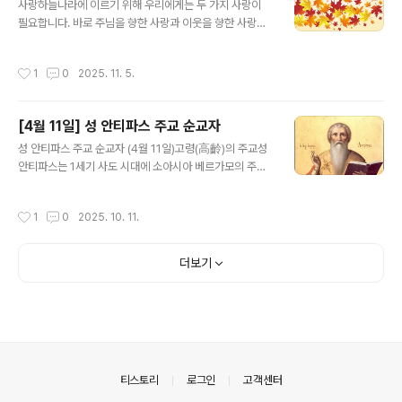
자고라의 성삼위 수도원에서 수도자가 되었다. 거룩한 덕
사랑하늘나라에 이르기 위해 우리에게는 두 가지 사랑이
을 쌓기 위해 열정적으로 정진했으며, 자신의 의지를 꺾음
필요합니다. 바로 주님을 향한 사랑과 이웃을 향한 사랑입
으로써 특별히 겸손의 덕을 배우고자 노력하였다. 극한의
니다.우리가 사랑을 실천할 때, 주님께서는 영원한 생명의
영적 투쟁 하느님을 향한 열망과 영적인 목마름이 더욱 강
기쁨을 허락하십니다. 사랑이야말로 하늘나라의 문을 여는
작성시간
1
0
2025. 11. 5.
해지자, 성인은 아토스 성..
단 하나의 열쇠입니다.주님과 이웃을 사랑하는 삶은 이미
축복 그 자체입니다. 사랑은 결코 죄가 될 수 없으며, 사랑
안에 모든 율법과 예언이 담겨 있습니다. 수많은 성인이 오
[4월 11일] 성 안티파스 주교 순교자
직 사랑의 힘으로 거룩해졌고, 마침내 하늘에 오를 수 있었
글 내용
습니다.사랑이 우리 안에 머물 때, 비로소 우리는 성부, 성
성 안티파스 주교 순교자 (4월 11일)고령(高齡)의 주교성
자, 성령 삼위일체를 마음속에 온전히 모시게 됩니다. 그러
안티파스는 1세기 사도 시대에 소아시아 베르가모의 주교
므로 구원을 바라는 모든 이여, 사랑하십시오.사랑은 선을
로 임명되었습니다. 도미티아누스 황제의 박해 시기(83년
북돋아 악을 이기는 힘이며, 가진 것을 기꺼이 나누는 마음
경), 이미 고령이었던 성인은 이교도들에게 체포되었습니
작성시간
1
0
2025. 10. 11.
입니다. 빵 한 조각과 옷 한..
다. 이교도들은 성인의 기도로 인해 악마들이 베르가모에
서 쫓겨나고 자신들의 제사를 더 이상 받지 못하게 된 것을
깨달았기 때문입니다. 붙잡힌 성인은 도시의 총독 앞으로
더보기
끌려갔고, 총독은 죄인들이나 사회적으로 보잘것없는 사람
들이 믿는 새로운 종교(그리스도교)보다 우상 숭배가 더 오
래되고 신뢰할 만하다고 주장하며 성인에게 그리스도를 부
정하라고 강요했습니다.올바른 증언과 인내이에 성인은 동
생을 죽인 카인의 이야기를 언급하며, 인류의 조상들이 그
를 혐오스럽고 비열하게 여겼다고 말했습니다. 이..
의안내
티스토리
로그인
고객센터