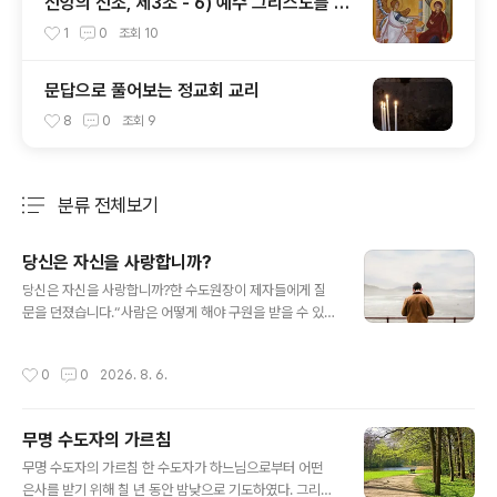
신앙의 신조, 제3조 - 6) 예수 그리스도를 낳
으신 동정녀 성모 마리아
1
0
조회
10
문답으로 풀어보는 정교회 교리
8
0
조회
9
분류 전체보기
주요 글 목록
당신은 자신을 사랑합니까?
글 내용
당신은 자신을 사랑합니까?한 수도원장이 제자들에게 질
문을 던졌습니다.“사람은 어떻게 해야 구원을 받을 수 있으
며, 왜 구원을 받지 못하는가?"다시 말해, "어떻게 하면 하
늘나라에 도달할 수 있으며, 도달하지 못하는 이들의 이유
작성시간
0
0
2026. 8. 6.
는 무엇인가?"이에 대한 대답은 의외로 간단합니다.사람은
자신이 무엇을 원하느냐에 따라 구원을 받을 수도 있고, 받
지 못할 수도 있습니다. 이해를 돕기 위해 세 가지 비유를
무명 수도자의 가르침
들어 설명해 보겠습니다.썩어 없어질 것을 향한 맹목적인
글 내용
사랑보통 사람은 무언가를 열렬히 사랑하면 불 속이나 바
무명 수도자의 가르침 한 수도자가 하느님으로부터 어떤
다에라도 뛰어들며, 노예가 되는 일조차 감수합니다. 사랑
은사를 받기 위해 칠 년 동안 밤낮으로 기도하였다. 그리고