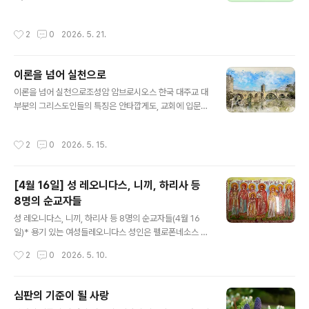
리를 걱정하게 하고 영혼을 오염시키는 것으로부터 벗어나
기 위해 올바른 방법을 따르고 있는지 살펴봐야 합니다. 우
작성시간
2
0
2026. 5. 21.
리가 어떤 중한 병을 얻게 된다면 우리 스스로 치료를 하지
않고 전문의에게 갑니다. 그러면 의사가 어떻게 해야 되는
지 알려줍니다. 마찬가지로 우리는 마음에 병이 생겼을 때,
이론을 넘어 실천으로
그리스도에게서 마음을 치유할 수 있는 은총을 받은 영적
글 내용
사제에게 이를 알려야 합니다. 그러면 우리 마음과 육신의
이론을 넘어 실천으로조성암 암브로시오스 한국 대주교 대
위대한 의사이신 주 예수 그리스도 우리 하느님께서는, 영
부분의 그리스도인들의 특징은 안타깝게도, 교회에 입문할
적 사제의 지도와 우리 교회의 영적인 치료약 신성한 성사
때 배운 내용이나 성서에서 읽은 내용, 또는 설교로 들은 내
들을 통해서, 분명히 우리 마음을 온갖 억압으로부터 벗어
용을 행동으로 옮기지 않는다는 점입니다. 반면에 모든 성
작성시간
2
0
2026. 5. 15.
나도록 해주실 것입니다. 영적 사..
인들의 공통된 특징은 ‘행동’과 ‘실천’이었습니다. 성인들은
그리스도교 가르침의 목적이 단순히 배움에 있는 것이 아
니라, 살아감에 있는 것임을 깨달았기 때문이었습니다. 그
[4월 16일] 성 레오니다스, 니끼, 하리사 등
리스도께서 이 땅에 오신 것은 우리에게 이론을 가르치시
8명의 순교자들
기 위해서가 아니라, 영원한 생명을 주시기 위해서였습니
글 내용
다. 오순절 날 베드로 사도가 첫 설교를 했을 때, 그 말씀을
성 레오니다스, 니끼, 하리사 등 8명의 순교자들(4월 16
들은 사람들은 “이 말을 듣고 마음이 찔려 베드로와 사도들
일)* 용기 있는 여성들레오니다스 성인은 펠로폰네소스 반
에게 ‘형제 여러분, 그러면 우리는 어떻게 하면 좋겠습니
도 출신으로서 250년경의 데키오스(Decius: 로마제국의
작성시간
2
0
2026. 5. 10.
까?’하고 물었습니다.”(사도행전 ..
34대 황제. 201-251 생존, 249-251 재위) 박해시대에
한 무리의 젊은 여성들을 이끈 지도자였다. 그리고 이 여성
들은 이교도들이 위협하는 가운데서도 찬양하고 감사하면
심판의 기준이 될 사랑
서 고통을 참아냈다. 그리스도인들을 찾아내려는 철저한
글 내용