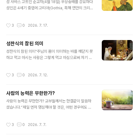
곧 주님에게 총을 쏘는 것이기 때문이나이다.주여, 우리에
성 사바스 고트인 순교자(4월 18일) 우상숭배를 강요하다
게 사랑과 용서와 화해와 정의를 가르쳐 주소서. 그리하여
성인은 4세기 중엽에 고티아(Gothia, 흑해 연안의 크리미
우리 마음에 평화가 돌아오게 하시고, 우리나라, 우크라이
아 반도에 있는 한 지역)에 살았다. 어린 시절부터 그리스도
나, 팔레스타인(중동), 그리고 이 세상 모든 지역에서 벌어
교를 받아들인 성인은 온화하고 평화로우며 겸손한 성품이
작성시간
3
0
2026. 7. 17.
지고 있는 전쟁이 끝나게 해 주..
었으나 우상숭배의 관습에 대해서는 조금도 타협하지 않았
다. 370년경 그리스도인들에 대한 박해가 시작되자 고트
인 지도자들은 동족 중에서 그리스도인인 사람들에게 박해
성찬식의 참된 의미
를 피하기 위해 우상에게 바쳐진 고기를 먹으라고 타일렀
글 내용
다. 그리고 목숨을 구하기 위해서라도 박해자들에게 복종
성찬식의 참된 의미"주님의 몸이 의미하는 바를 깨닫지 못
하는 척 할 필요가 있다고 가르쳤다. 이 말을 들은 성인은
하고 먹고 마시는 사람은 그렇게 먹고 마심으로써 자기 자
큰 소리로 사람들에게 이렇게 말하였다. ‘우상에게 제물로
신을 단죄하는 것입니다."(고린토 전 11,29)우리가 알다시
바쳐진 고기를 먹는다면 그 순간부터 그는 그리스도인인
피 초대 교회나 교부들께서는 단죄를 피하기 위해 아예 성
작성시간
3
0
2026. 7. 12.
아니다.’ 그러자 성인은 그 즉시 마을에서..
체를 영하지 않거나, 성체성혈 성사의 의미가 손상될까 두
려워 하느님의 선물을 거부하는 것을 올바른 태도라 보지
않았습니다. 사도 바울로 자신도 분명 그런 뜻으로 말한 것
사람의 능력은 무한한가?
이 아닙니다. 따라서 우리는 그리스도인 윤리의 기초이자
글 내용
영성의 원천이 되는 성찬식의 분명한 '역설적 의미'를 깨달
사람의 능력은 무한한가? 교부들께서는 한결같이 말씀하
아야 합니다.사도 바울로께서는 이렇게 말씀하셨습니다.
셨습니다.“제일 먼저 명심해야 할 것은, 어떤 경우에도 자
"여러분의 몸은 여러분이 하느님께로부터 받은 성령이 계
기 자신에게 의지해서는 안됩니다.”지금 우리 앞에 놓인 영
시는 성전이라는 것을 모르십니까? 여러분의 몸은 여러분
적 투쟁은 특히나 치열하고 어렵습니다. 인간의 유약한 능
작성시간
3
0
2026. 7. 7.
자신의 것이 아닙니다. 하느님께서는 값을 ..
력만으로 이 싸움을 수행하기에는 한계가 너무나 많습니
다. 만약 자신의 능력만을 의지한다면, 우리는 곧 땅에 쓰러
지고 말 것이며 투쟁을 계속할 의욕마저 잃게 될 것입니다.