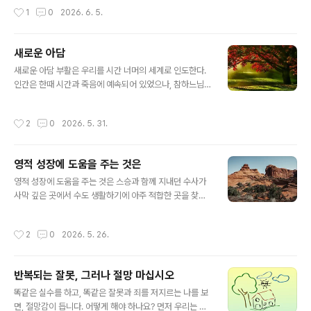
축일이다.그리고 며칠 후에는 또 다른 사건을 기념하는 축
한 비용으로 많은 돈이 필요하였던 사포르 왕은 그리스도
작성시간
1
0
2026. 6. 5.
일을 맞이한다. 이 축일은 바로 주님께서 요르단 강에서 세
인들에게 세금을 두 배나 무겁게 부과하였고, 그럼으로써
례 요한에게 세례를 받으신 사건을 기념하는 날이다. 이 사
마침내 가난과 세금징수원들의..
건은 우리에게 깊은 교훈을 주며 유익하고 구원 가득한 신
새로운 아담
비로 이끈다.우리는 이 세 가지 큰 축일을 지내면서, 하느님
글 내용
께서 인간 구원을 위해 은혜를 베푸시는 당신의 겸손과 사
새로운 아담 부활은 우리를 시간 너머의 세계로 인도한다.
랑을 깊이 느낄 수 있다.이 세 가지 축일 중에서도 주님의
인간은 한때 시간과 죽음에 예속되어 있었으나, 참하느님
세례는 우리가 세례를 받았던 순간을 연상시킨다. 나아가
이자 참인간이신 그리스도께서는 결국 그 둘을 모두 이기
우리를 그때로 다시 돌아가게 하여, 세례를 준비하던 시절
셨다. 주님은 승리하셨으며, 그분을 믿는 모든 이도 그분을
작성시간
2
0
2026. 5. 31.
의 마음가짐을 회복하도록 돕는다..
통하여 승리한다. 인간은 생명이신 하느님 안에서 참된 양
식을 발견했고, 그분을 모든 존재를 채워 주는 생명의 근원
으로 고백했다. 인간은 죽음을 가져오는 열매를 스스로 선
영적 성장에 도움을 주는 것은
택함으로써, 하느님과의 친밀한 관계보다 자기만족을 위한
글 내용
인간적 본성을 택했다. 이때부터 인간은 죽음이 지배하는
영적 성장에 도움을 주는 것은 스승과 함께 지내던 수사가
시간 속으로 떨어져 부패의 순환에 빠지게 되었다. 그러나
사막 깊은 곳에서 수도 생활하기에 아주 적합한 곳을 찾아
그리스도께서는 부활을 통하여 죽음에 종지부를 찍으시고,
내었다. 제자는 “스승님, 제가 그곳으로 가서 수도 생활에
죽음을 영원한 생명으로 나아가는 하나의 과정으로 변화시
정진할 수 있도록 저를 보내 주십시오"하고 청하였다. 스승
작성시간
2
0
2026. 5. 26.
키셨다. 부활절은 새로운 시기를 열며, 여러..
은 “영적 성장에 있어서 인간에게 도움을 주는 것은 장소가
아니라 삶의 방법에 있는 것이다”라고 말씀하셨다.
반복되는 잘못, 그러나 절망 마십시오
글 내용
똑같은 실수를 하고, 똑같은 잘못과 죄를 저지르는 나를 보
면, 절망감이 듭니다. 어떻게 해야 하나요? 먼저 우리는 우