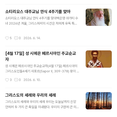
적입니다. 하지만 우리는 육체적인 부활보다도 영적인 부
활에 더 크게 인상받고 감동받아야 합니다. 육체적으로 부
소티리오스 대주교님 안식 4주기를 맞아
활한 사람은 언젠가 다시 죽지만, 영적으로 부활한 사람은
글 내용
소티리오스 대주교님 안식 4주기를 맞아백은영 아가티 수
영원히 죽지 않기 때문입니다. 영적인 부활이 육체적 부활
녀 2026년 겨울, 그리스에서의 시간은 저에게 유독 특별
보다 얼마나 더 큰 가치가 있는지를 이해하는 것이 매우 중
하고 깊은 의미로 다가왔습니다. 흐린 하늘 아래 아테네 시
요합니다. 영혼이 육체보다 앞서기 때문입니다. 영혼이 죽
외버스 터미널에서 지인들과 함께 대주교님의 고향인 ‘아
어있다면, 비록 몸은 건강하고 생명이 있는 것처럼 보일지
작성시간
5
0
2026. 6. 14.
르타’행 버스를 기다렸습니다. 이윽고 표지판에 적힌 ‘아르
라도 실제로는 죽은 것이나 다름없습니다. “부활이요 생명
타’라는 글자를 마주한 순간, 가슴 한구석이 먹먹해졌습니
이신”(요한 11,25) 그리스도를 떠나 사는 사람은..
다. 버스가 출발하자 참았던 감정이 왈칵 쏟아지며 눈물이
[4월 17일] 성 시메온 페르시아인 주교순교
흐르기 시작했습니다. 대주교님께서는 생전 지병으로 투병
자
하시던 중, 마지막으로 고국 그리스와 임지였던 튀르키예
글 내용
를 여행하고 싶어 하셨습니다. 당시 주치의의 여행 허락이
성 시메온 페르시아인 주교순교자(4월 17일) 페르시아의
떨어져 실낱같은 희망을 품었지만, 끝내 병세가 악화되어
그리스도인들4세기 사포르(Sapor II, 309-378) 왕이 통
그 간절했던 여정을 떠나지 못하셨습니다. 아르타로 향하
치하던 시기에 페르시아에서는 그리스도인들의 수가 크게
작성시간
3
0
2026. 6. 10.
는 길 위에서 그때의 아쉬움과 안타까움이 다시금..
늘어나 많은 영향력을 발휘하게 되자, 오래전부터 그곳에
전해 내려온 전통종교(조로아스터교 Zoroastrianism)의
사제 계급에 속하는 이들(Magi 마기)이 그동안 자신들이
그리스도의 세례와 우리의 세례
누려온 특권을 잃게 될까 두렵기도 하고 다른 한편으로는
글 내용
그리스도의 세례와 우리의 세례 우리는 오늘날까지 신앙
그리스도인들의 성장을 시샘하여, 그리스도인들이 로마의
안에서 두 가지 큰 축일을 지내왔다. 우리의 구원에 큰 의미
황제와 함께 페르시아 왕에게 저항하는 음모를 꾸몄노라고
를 부여하는 이 두 축일은 바로 주님의 탄생과 주님의 할례
고발하였다.340년 로마인들에게 대항하는 전쟁을 하기 위