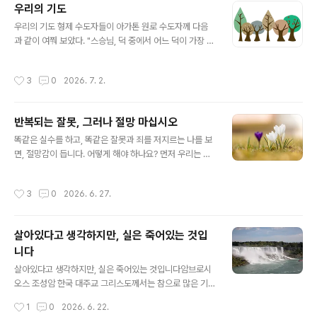
우리의 기도
오직 하느님만이 우리에게 참된 승리를 안겨줄 수 있습니
글 내용
다.자신에게 의지하지 않겠다고 결심하는 순간부터, 대부
우리의 기도 형제 수도자들이 아가톤 원로 수도자께 다음
분의 사람에게는 심각한 내적 갈등과 어려움이 따릅니다.
과 같이 여쭤 보았다. "스승님, 덕 중에서 어느 덕이 가장 우
하지만 우리는 이를 반드시 극복해야 합니다. 그렇지 않으
리의 노력과 땀을 필요로 할까요?"스승께서는 다음과 같이
면 영적으로 더 나아갈 수 없습니다. 만약 사람이 자신은 모
대답하셨다."그것은 우리의 기도다. 왜냐하면 영혼이 영혼
작성시간
3
0
2026. 7. 2.
든 것을 알며 무엇이든 할 수 있고 그 어떤..
의 창조자와 대화하려고 할 때 사탄은 기도를 하지 못하도
록 우리 영혼을 방해한다. 그들이 가장 두려워하는 무기는
기도이기 때문이다." 하루는 이사야 원로 수도자가 식탁에
반복되는 잘못, 그러나 절망 마십시오
서 잡담하고 있는 형제 수도자들을 나무랐다. "형제들이여!
글 내용
떠들지 말게. 우리가 먹는 이 식탁은 두 번째 교회이네. 나
똑같은 실수를 하고, 똑같은 잘못과 죄를 저지르는 나를 보
는 언젠가 우리와 함께 식사를 했던 가난한 사람 하나가 식
면, 절망감이 듭니다. 어떻게 해야 하나요? 먼저 우리는 우
사를 하고 있는 중에도 그의 기도가 환히 비추는 기둥이 되
리를 걱정하게 하고 영혼을 오염시키는 것으로부터 벗어나
어 하늘로 솟아오르는 것을 보았다네"
기 위해 올바른 방법을 따르고 있는지 살펴봐야 합니다. 우
작성시간
3
0
2026. 6. 27.
리가 어떤 중한 병을 얻게 된다면 우리 스스로 치료를 하지
않고 전문의에게 갑니다. 그러면 의사가 어떻게 해야 되는
지 알려줍니다. 마찬가지로 우리는 마음에 병이 생겼을 때,
살아있다고 생각하지만, 실은 죽어있는 것입
그리스도에게서 마음을 치유할 수 있는 은총을 받은 영적
니다
사제에게 이를 알려야 합니다. 그러면 우리 마음과 육신의
글 내용
위대한 의사인 주 예수 그리스도 우리 하느님께서는, 영적
살아있다고 생각하지만, 실은 죽어있는 것입니다암브로시
사제의 지도와 우리 교회의 영적인 치료약 신성한 성사들
오스 조성암 한국 대주교 그리스도께서는 참으로 많은 기
을 통해서, 분명히 우리 마음을 온갖 억압으로부터 벗어나
적을 베푸셨는데, 그중에는 죽은 자들을 부활시키신 기적
작성시간
1
0
2026. 6. 22.
도록 해주실 것입니다. 영적 사제..
도 있었습니다. 사람의 육체가 부활하는 것은 참으로 인상