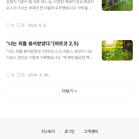
심판의 기준이 될 사랑 어느 날, 비잔틴 제국의 장교 파코미
수색을 피해 다른 많은 사람들이 몸을 숨기는 때에 레오니
오스가 이끄는 부대가 한 마을에 도착했습니다. 사막을 가
다스 성인과 이들 여성들은 대단한 용기를 가지고 자신들
로지르는 긴 행군 탓에 군사들은 몹시 지쳐 있었고, 배고픔
의 신앙을 공개적으로 알린 유일한 인물들이었다. 부활절
과 갈증에 허덕이고 있었습니다. 이를 본 인근 주민들은 군
을 며칠 남겨두고 성인들은 모두 아르골리스(Argolis: 펠
작성시간
2
0
2026. 5. 5.
인들의 요청이 있기도 전에 자발적으로 물을 길어 오고 음
로폰네소스 반도 동쪽 지역)의 트레제니아(Trezenia: 오
식을 내어주며 사랑을 베풀었습니다. 이 광경을 목격한 파
늘날의 신[新] 에삐다..
코미오스는 깊은 감동을 받았고, 놀라움에 가득 차 주민들
"너는 죄를 용서받았다."(마르코 2,5)
에게 물었습니다. “어찌하여 우리에게 이토록 친절을 베푸
글 내용
는 것입니까?”“우리는 그리스도인들입니다. 우리 신앙은
"너는 죄를 용서받았다."(마르코 2,5) 아토스 성산의 니코
낯선 이들에게까지 조건 없는 사랑을 베풀라고 가르칩니
디모스 성인은 이렇게 기록했습니다. "회개에 필요한 핵심
다.” 그 순간 파코미오스는 깨달았습니다. ‘아무런 이해관
은 생활을 바꾸기로 결심하는 데 있습니다. '과연 내가 할
계도 없이 이토록 고귀한 사랑을 베푸는 이 공동체야말로
수 있을까?', '그만두긴 해야겠는데...', 혹은 '죄를 지을 생각
작성시간
3
0
2026. 4. 30.
진정 하느님으로부터 온 것이 분명하다.’ ..
은 없었는데...' 하는 식으로 망설여서는 안 됩니다. 오히려
'이제는 그만두겠다. 더 이상 죄를 짓지 않겠다'라고 굳건히
결심해야 합니다." 우리가 이처럼 결심을 굳게 하고 회개하
더보기
려 할 때, 우리의 적인 악마는 다가와 생각을 흔들어 놓고
결심을 무용지물로 만들려 합니다. 악마는 우리에게 어둡
고 고독하며 절망적인 생각을 불어넣습니다. "그렇게 많은
잘못을 저질러 놓고 네가 어떻게 구원을 받는단 말이냐? 너
에게 구원이란 없다." 악마는 우리에게 이렇게 속삭입니다.
이..
의안내
티스토리
로그인
고객센터