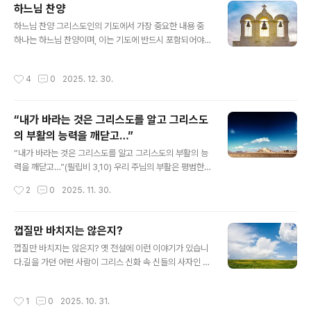
하느님 찬양
삶과 굳건한 믿음에 대한 이야기는 아무에게나 할 것이 아
글 내용
닙니다. 지혜롭지 못한 이들에게는 그저 우스꽝스러운 이
하느님 찬양 그리스도인의 기도에서 가장 중요한 내용 중
야깃거리로 들릴 수 있기 때문입니다. 또한, 이러한 이야기
하나는 하느님 찬양이며, 이는 기도에 반드시 포함되어야
를 진정으로 이해하고 귀 기울이는 사람을 찾기란 쉽지 않
합니다. 하느님 찬양은 하느님께 대한 그리스도인의 가장
으니 말입니다. 영혼과 육신의 관계영혼은 육신의 고통을
중요한 의무 중 하나이기도 합니다. 하느님을 찬양하는 이
작성시간
4
0
2025. 12. 30.
함께 느끼지만, 육신은 영혼의 괴로움..
유우리가 하느님을 찬양하는 이유는 그분이 주님이시고 하
느님이시기 때문입니다.창조주이시기 때문입니다. 존재하
지도 않았던 우리를 존재하게 하시고, 장차 하늘나라에서
“내가 바라는 것은 그리스도를 알고 그리스도
영원히 살 수 있도록 해 주신 분입니다.아버지로서 우리의
의 부활의 능력을 깨닫고…”
삶을 애정 가득히 지켜보시며 자상하게 보살펴 주시기 때
글 내용
문입니다.우리가 청원하는 모든 육적·영적 청원을 들으시
“내가 바라는 것은 그리스도를 알고 그리스도의 부활의 능
고, 그 요청을 구원을 위한 유익한 방향으로 들어주시기 때
력을 깨닫고…”(필립비 3,10) 우리 주님의 부활은 평범한
문입니다.무엇보다 중요한 것은, 우리를 영원한 형벌에서
역사적 사건이 아닙니다. 이는 인류 역사상 일어난 모든 사
작성시간
2
0
2025. 11. 30.
구하시기 위해 독생자이신 주 예수 그리스도를 보내시어..
건 중에서 가장 독특하며 위대한 사건입니다. 우리의 신앙
이 바로 이 부활이라는 놀라운 기초 위에 세워져 있기 때문
입니다. 그렇기에 부활은 신앙인에게 끊임없이 솟아나는
껍질만 바치지는 않은지?
크나큰 영적인 힘의 근원이 됩니다. 사도 바울로는 주님의
글 내용
껍질만 바치지는 않은지? 옛 전설에 이런 이야기가 있습니
부활과 그 부활에서 나오는 힘 앞에 놀라, 자신의 개인적인
다.길을 가던 어떤 사람이 그리스 신화 속 신들의 사자인 헤
경험을 통해 "그리스도를 알고 그리스도의 부활의 능력을
르메스에게 기도를 올렸습니다. "길에서 무언가를 줍게 해
깨닫는" 것을 가장 간절히 바랐습니다. 1) "그리스도를 알
주신다면, 그 절반을 신께 바치겠습니다." 얼마 후, 그는 호
고"무지는 무서운 죄악입니다. 사도 바울로는 이 무지의 대
작성시간
1
0
2025. 10. 31.
두가 잔뜩 담긴 자루 하나를 발견했습니다. 그는 그 자리에
표적인 예였다고 스스로 고백합니다. 그는 "나는 하느님의