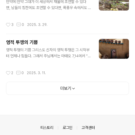
려면 햇볕 속으로 나가야 하는 것과 같습니다. 성 교부들은
만약에 만약 그대가 이 세상에서 재물에 초연할 수 있다
우리가 그저 편안히 앉아 기다리면서 절대로 목적을 달성
면, 남들의 칭찬에도 초연할 수 있다면, 폭풍우 속에서도 냉
할 수는 없다고 가르칩니다.어쩌면 당신은 세상적인 것들
정할 수 있다면, 원수에게도 관대할 수 있다면, 이제까지 얻
에 빠져 있든가 아니면 그것들에 속박되어 있을지도 모릅
은 모든 것을 미련 없이 버릴 수 있다면, 큰 시련 속에서도
작성시간
3
0
2025. 3. 29.
니다. 하지만 언제라도 늦지는 않습니다. 아브라..
참고 견디며 헤쳐나갈 수 있다면, 자신의 몸과 마음과 정신
을 다스릴 수 있다면, 모욕을 당하고도 묵묵히 무시할 수 있
다면, 기쁠 때나 슬플 때나 항상 평정심을 유지할 수 있다
영적 투쟁의 기쁨
면, 어떤 일을 당해도 믿음을 잃지 않는다면, 친구도 적도
글 내용
그대 마음에 상처를 입힐 수 없다면, 높은 사람들을 안다고
영적 투쟁의 기쁨 그리스도 신자의 영적 투쟁은 그 시작부
우쭐하지 않는다면, 모든 사람들을 편견 없이 대할 수 있다
터 언제나 힘들다. 그래서 주님께서는 마태오 7,14에서 "생
면, 남의 비밀을 지켜줄 수 있다면, 한번 승리에 결코 도취
명에 이르는 문은 좁고 또 그 길이 험해서 그리로 찾아드는
되지 않을 수 있다면, 남의 거짓에도 나 자신은 거짓말을 안
사람이 적다"라고 하셨다.그러나 주님의 능력으로 투쟁하
작성시간
2
0
2025. 3. 11.
할 수 있다..
려고 결심하고 사랑의 생활로 정진하며 탐욕에서 벗어나면
모든 것이 쉽게 되며 축복받는다. 주님께서는 "내 멍에를
메고(주님의 뜻을 따르고) ~ 내 멍에는 편하고 내 짐은 가
더보기
볍다" (마태오 11,29-30)라고 하셨다. 성 교부들도 그렇게
시작하고 생을 마침으로써 같은 것을 가르치셨다. 성녀 싱
글리띠끼는 "하느님께 나아가는 사람에게는 많은 노력이
필요하다. 처음에는 고생되겠지만 나중에는 말할 수 없는
기쁨을 맛보게 된다"라고 가르친다. 기도 생활을 비롯한 모
든 영적 생활로 하느님과..
의안내
티스토리
로그인
고객센터