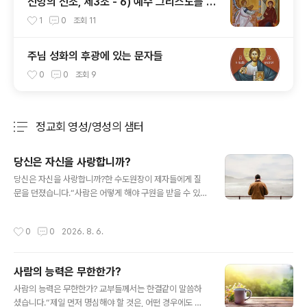
신앙의 신조, 제3조 - 6) 예수 그리스도를 낳
으신 동정녀 성모 마리아
1
0
조회
11
주님 성화의 후광에 있는 문자들
0
0
조회
9
정교회 영성/영성의 샘터
분류 전체보기
주요 글 목록
당신은 자신을 사랑합니까?
글 내용
당신은 자신을 사랑합니까?한 수도원장이 제자들에게 질
문을 던졌습니다.“사람은 어떻게 해야 구원을 받을 수 있으
며, 왜 구원을 받지 못하는가?"다시 말해, "어떻게 하면 하
늘나라에 도달할 수 있으며, 도달하지 못하는 이들의 이유
작성시간
0
0
2026. 8. 6.
는 무엇인가?"이에 대한 대답은 의외로 간단합니다.사람은
자신이 무엇을 원하느냐에 따라 구원을 받을 수도 있고, 받
지 못할 수도 있습니다. 이해를 돕기 위해 세 가지 비유를
사람의 능력은 무한한가?
들어 설명해 보겠습니다.썩어 없어질 것을 향한 맹목적인
글 내용
사랑보통 사람은 무언가를 열렬히 사랑하면 불 속이나 바
사람의 능력은 무한한가? 교부들께서는 한결같이 말씀하
다에라도 뛰어들며, 노예가 되는 일조차 감수합니다. 사랑
셨습니다.“제일 먼저 명심해야 할 것은, 어떤 경우에도 자