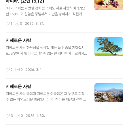
하여라."(요한 15,12)
결심을 무용지물로 만들려 합니다. 악마는 우리에게 어둡
글 내용
고 고독하며 절망적인 생각을 불어넣습니다. "그렇게 많은
"내가 너희를 사랑한 것처럼 너희도 서로 사랑하여라."(요
잘못을 저질러 놓고 네가 어떻게 구원을 받는단 말이냐? 너
한 15,12) 이 말씀은 주님께서 고난을 당하시기 직전에 남
에게 구원이란 없다." 악마는 우리에게 이렇게 속삭입니다.
기신 말씀입니다. 그렇기에 더욱 의미심장합니다. 임종을
작성시간
1
0
2026. 3. 31.
이..
앞둔 아버지의 유언이 자녀들에게 대단히 중요한 의미를
갖듯, 우리 주님께서 사랑의 제단에 자신을 희생 제물로 바
치러 가기 전 남기신 이 말씀은 그 무엇과도 비교할 수 없을
지혜로운 사람
만큼 수천, 수만 배의 더 큰 무게를 지닙니다."내가 너희를
글 내용
지혜로운 사람 하느님을 생각할 때는 늘 신중을 기하십시
사랑한 것처럼 너희도 서로 사랑하여라. 이것이 나의 계명
오. 갈망에서 벗어나고, 할 수 있는 한 최대한 자비로워지십
이다." 주님은 당신께서 우리를 사랑하셨듯이, 우리가 서로
시오. 겸손하고 선하며 순결하고 친절하십시오. 남과 다투
사랑하는 것이 주님이 주신 계명임을 강조하십니다. 포도
지 마십시오. 이처럼 행하며 하느님을 기쁘게 해 드리는 것
나무의 비유에서도 주님은 당신의 계명을 지키라고 말씀하
작성시간
2
0
2026. 3. 1.
은 영원히 사라지지 않을 영혼의 재산이 되기 때문입니다.
셨습니다. "너희도 내 계명을 지키면 내 사랑 안에 머물러
또한 그 누구도 저주해서는 안됩니다. 악한 사람이나 죄를
있게 될 것이다." (요한..
지은 사람에 대해 험담하지 마십시오. 그보다는 자기 자신
지혜로운 사람
의 죄를 살피고 삶을 검토하며, 스스로 하느님을 기쁘게 해
글 내용
드리고 있는지를 확인하는 것이 더 낫습니다. 타인의 선악
지혜로운 사람 죽음과 지혜로운 삶죽음은 그 누구도 피할
여부가 나와 무슨 상관이 있겠습니까? 지혜로운 사람은 경
수 없는 자연스러운 과정입니다. 이 진리를 깨닫고 선한 삶
건한 사람이 되고자 노력합니다. 자신에게 낯설고 헛된 것
을 살며 하느님을 사랑하는 지혜로운 사람은, 죽음을 맞이
을 갈망하지 않는 이가 진정 지혜로운 사람입니다. 그러므
할 때 두려움이나 슬픔, 번민 없이 평안을 얻습니다. 이는
작성시간
3
0
2026. 1. 30.
로 하느님의 형상을 닮은 사람답게 ..
지혜로운 이가 죽음이 피할 수 없는 것임을, 그리고 이 세상
의 모든 수고와 고난에서 벗어나게 해주는 해방임을 깊이
새기고 있기 때문입니다. 믿음에 대한 분별 있는 태도선한