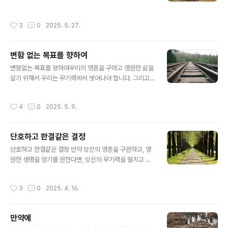
종지부를 찍으시고 죽음을 영생의 한 과정으로 바꾸셨다.
하나는 밖으로 가지고 나가려 하였다. 성당 관리인은 그가
부활절은 새로운 절기를 열고, 축일들을 결정하는 교회력
하는 행동이 궁금해서 왜 초 하나는 켜지 않고 가지고 나가
작성시간
3
0
2025. 5. 27.
의 기준이 된다. 그리스도의 수난, 죽음 그리고 부활..
느냐고 물어보았다. 청년은 이렇게 대답하였다.“이 초는 내
가 모시는 또 한 분의 주인인 사탄에게 드리는 겁니다. 누가
낙원에 들어갈 수 있으리라는 확신을 가질 수 있겠습니까?
변함 없는 목표를 향하여
내가 지옥에 가게 되면 사탄에게 잘 보일 필요가 있을지도
글 내용
모르니까요." 우리는 청년의 이 태도를 주저 없이 비판할 것
변함없는 목표를 향하여우리의 영혼을 구하고 영원한 삶을
입니다. 하지만 혹시 우리도 이와 같이 살고 있지는 않는지
살기 위해서 우리는 무기력에서 벗어나야 합니다. 그리고
요? 한 손에는 주님께 초를 켜고 또 한 손으로는 사탄에게
일어나 성호를 긋고 이렇게 말하십시오. “성부와 성자와 성
초를 바치지는 않는지요? 한 발로는 하느님의 길을, 다른
령의 이름으로 아멘”믿음은 생각에서 나오는 것이 아니라
작성시간
4
0
2025. 5. 9.
발로는 사탄의 ..
행동을 통하여 나타나야 합니다. 말과 사고가 아니라 경험
이 하느님을 가르쳐 줍니다. 창문을 열고 맑은 공기를 들어
오게 합시다. 피부를 건강하게 하려면 햇볕이 비치는 곳으
단호하고 한결같은 결정
로 나가야 합니다. 믿음을 갖는다는 것도 다르지 않습니다.
글 내용
우리가 편안하게 앉아서 기다리는 것만으로 목적지에 다다
단호하고 한결같은 결정 만약 당신의 영혼을 구원하고, 영
르지 못합니다. 루가 복음 15,20의 ‘잃었던 아들’은 좋은
원한 생명을 얻기를 원한다면, 당신의 무기력을 떨치고 일
예가 되겠습니다. "마침내 그는 거기를 떠나 자기 아버지
어서서 십자 성호를 그으면서 '성부와 성자와 성령의 이름
집으로 발길을 돌렸다."당신이 아무리 세상의 족쇄에 묶이
으로 아멘'이라고 말하십시오. 믿음은 경건한 생각으로부
작성시간
3
0
2025. 4. 16.
고 무거운 짐에 눌릴지언정 늦지 ..
터 얻어지는 것이 아니라 행동으로부터 옵니다. 언어와 사
색을 통해 하느님에 대해 배우는 것이 아니라, 신앙생활의
경험을 통해 그분을 알 수가 있습니다. 이것은 신선한 공기
만약에
를 안으로 끌어들이려면 창문을 열어야 하고, 일광욕을 하
글 내용