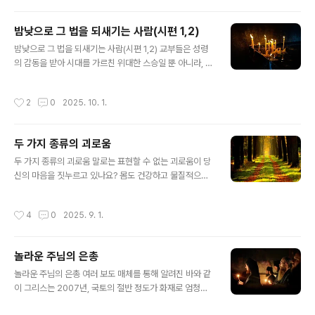
앉아 호두 알맹이는 전부 먹어버리고, 헤르메스의 제단에
교회를 몹시 박해하였습니다...
는 앙상한 껍질만 바쳤다고 합니다. 문득 이 이야기가 오늘
밤낮으로 그 법을 되새기는 사람(시편 1,2)
날 우리 그리스도인의 모습은 아닌지 돌아보게 됩니다. 하
글 내용
느님께 수많은 은총을 받고 살면서도, 정작 가장 소중한 마
밤낮으로 그 법을 되새기는 사람(시편 1,2) 교부들은 성령
음은 내어드리지 않은 채 겉으로만 경건함을 내세우고 있
의 감동을 받아 시대를 가르친 위대한 스승일 뿐 아니라, 스
지는 않은지요. (종교 외지에서)
스로 밤낮으로 하느님의 법을 묵상한 사람들입니다. 다윗
왕의 마음은 기쁨으로 가득했습니다. 하느님의 율법을 기
작성시간
2
0
2025. 10. 1.
쁨과 즐거움으로 삼았기 때문입니다. 그의 생각은 늘 하느
님의 율법을 향했고, 밤낮으로 그 율법을 연구했습니다. 이
처럼 우리 신자들은 누구나 하느님의 법을 ‘밤낮으로’ 묵상
두 가지 종류의 괴로움
해야 합니다. 그래야만 ‘시냇가에 심어진 나무’처럼 될 수
글 내용
있기 때문입니다(시편 1,3). 정교회의 거룩한 교부들은 행
두 가지 종류의 괴로움 말로는 표현할 수 없는 괴로움이 당
동과 말씀을 통해 매일 성서를 읽고 연구하라고 권장합니
신의 마음을 짓누르고 있나요? 몸도 건강하고 물질적으로
다. 성 아타나시오스 성인은 덕을 행하는 데 성서 연구가 필
풍요로운데 마음은 텅 빈 것 같다고요? 어두운 그림자가 마
수적이라고 생각하며 이렇게 말했습니다. "성서를 읽지 않
음을 가득 채우고 있다고 느낀다면, 그것을 조심해야 합니
작성시간
4
0
2025. 9. 1.
으면 우리는 덕을 얻을 수도,..
다. 바닷가를 거닐어보고 여행을 떠나 기분 전환을 시도했
지만, 오히려 괴로움이 더 커졌다고 했습니다. 이런 상태는
위험한 정신적 질환으로 이어질 수 있으며, 성서는 이러한
놀라운 주님의 은총
정신적 공허감을 '죽음에 이르는 죄'로 여기기도 합니다. 성
글 내용
사도 바울로는 두 가지 종류의 괴로움에 대해 이야기합니
놀라운 주님의 은총 여러 보도 매체를 통해 알려진 바와 같
다. 첫째, 하느님 때문에 생기는 괴로움입니다. 이 괴로움은
이 그리스는 2007년, 국토의 절반 정도가 화재로 엄청난
우리를 하느님께로 이끌어 구원받게 합니다. 자신의 죄를
손실을 입었습니다. 더욱 안타까운 것은 한 마을 전체가 타