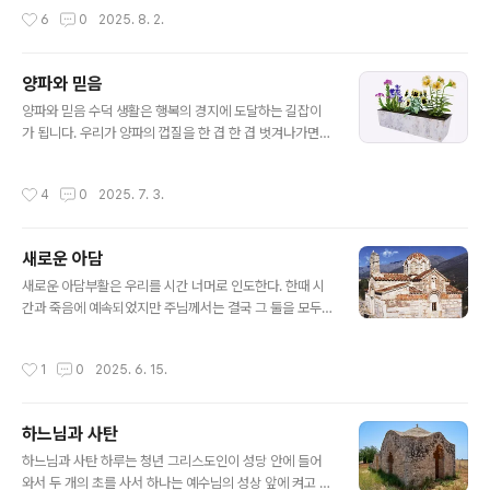
깨닫는 데서 시작되며, 이러한 깨달음은 하느님의 자비와
버린 예도 있습니다. 특히 이번 재난으로 산속의 수도원들
작성시간
6
0
2025. 8. 2.
도움을 구하게 만듭니다. 나아..
이 많은 어려움을 겪었다고 합니다. 그러나 이런 큰 재난에
도 하느님께서는 기적을 통해 수도원들을 지켜주셨습니다.
불길이 수도원 근처에 오면 꺼져 버려서 수도원 내부는 물
양파와 믿음
론이고 바깥 외벽까지도 그을림조차 당하지 않은 수도원이
글 내용
많았습니다.그리고 귀중품만 가지고 조속히 대피하라는 소
양파와 믿음 수덕 생활은 행복의 경지에 도달하는 길잡이
방관들의 경고에도 불구하고 수도자들이 성화나 성해를 가
가 됩니다. 우리가 양파의 껍질을 한 겹 한 겹 벗겨나가면
지고 나오면 불길이 반대 방향으로 향하고 꺼져버리곤 했
핵심부가 나타나는데 그곳으로부터 한 겹씩 빛을 향하여
습니다. 이런 놀라운 일들을 겪으며 많은 그리스인들은 믿
밖으로 자라나는 것을 볼 수 있습니다. 당신의 가장 내밀한
작성시간
4
0
2025. 7. 3.
음을 더욱 굳건히 할 수 있는 계기가 되..
영적인 방에서 당신은 하늘나라의 방을 바라봅니다. 두 방
은 하나이며 동일하다고 시리아의 성 이삭은 말하고 있습
니다. 지금 가장 깊숙이 자리 잡은 영적 방에 들어가려 애쓸
새로운 아담
때 당신은 진정한 자신의 얼굴뿐만 아니라 예루살렘의 성
글 내용
헤지키오스가 말하는 생각에 잠긴 우울한 에티오피아인들
새로운 아담부활은 우리를 시간 너머로 인도한다. 한때 시
의 얼굴들도 만날 것입니다. 또한 이집트의 성 마카리오스
간과 죽음에 예속되었지만 주님께서는 결국 그 둘을 모두
는 거기에서 똬리를 들고 꿈틀거리는 뱀을 볼 수 있고 당신
이기셨다. 주님은 승리하셨으며 그분을 믿는 모든 사람도
의 영혼의 가장 치명적인 곳을 물 수도 있다고 말합니다. 당
그분을 통하여 승리한다. 사람은 생명이신 하느님에게서
작성시간
1
0
2025. 6. 15.
신이 지금 이 뱀을 잡아 죽이면 당신은..
양식을 발견했다. 그리하여 모든 존재를 채워 주는 생명의
기틀로 그분을 인정했다. 죽음을 가져오는 과일을 먹기로
자유롭게 선택함으로써 인간은 자기만족을 위해 하느님과
하느님과 사탄
의 친족 관계보다는 인간적 성질을 띠게 되었다. 이때부터
글 내용
죽음이라고 표식된 시간 속으로 넘어와 부패의 순환에 빠
하느님과 사탄 하루는 청년 그리스도인이 성당 안에 들어
진 것이다. 그러나 부활을 통하여 그리스도께서는 죽음에
와서 두 개의 초를 사서 하나는 예수님의 성상 앞에 켜고 또