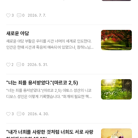
앞에서는 목숨까지도 바친다는 뜻입니다.첫 번째 비유: 불
기 자신에게 의지해서는 안됩니다.”지금 우리 앞에 놓인 영
이 난 집한 집에 큰 불이 났다고 가정해 봅시다. 어떤 사람
적 투쟁은 특히나 치열하고 어렵습니다. 인간의 유약한 능
작성시간
3
0
2026. 7. 7.
은 오직 목숨을 구하기 위해 옷도..
력만으로 이 싸움을 수행하기에는 한계가 너무나 많습니
다. 만약 자신의 능력만을 의지한다면, 우리는 곧 땅에 쓰러
지고 말 것이며 투쟁을 계속할 의욕마저 잃게 될 것입니다.
새로운 아담
오직 하느님만이 우리에게 참된 승리를 안겨줄 수 있습니
글 내용
다.자신에게 의지하지 않겠다고 결심하는 순간부터, 대부
새로운 아담 부활은 우리를 시간 너머의 세계로 인도한다.
분의 사람에게는 심각한 내적 갈등과 어려움이 따릅니다.
인간은 한때 시간과 죽음에 예속되어 있었으나, 참하느님
하지만 우리는 이를 반드시 극복해야 합니다. 그렇지 않으
이자 참인간이신 그리스도께서는 결국 그 둘을 모두 이기
면 영적으로 더 나아갈 수 없습니다. 만약 사람이 자신은 모
셨다. 주님은 승리하셨으며, 그분을 믿는 모든 이도 그분을
작성시간
2
0
2026. 5. 31.
든 것을 알며 무엇이든 할 수 있고 그 어떤..
통하여 승리한다. 인간은 생명이신 하느님 안에서 참된 양
식을 발견했고, 그분을 모든 존재를 채워 주는 생명의 근원
으로 고백했다. 인간은 죽음을 가져오는 열매를 스스로 선
"너는 죄를 용서받았다."(마르코 2,5)
택함으로써, 하느님과의 친밀한 관계보다 자기만족을 위한
글 내용
인간적 본성을 택했다. 이때부터 인간은 죽음이 지배하는
"너는 죄를 용서받았다."(마르코 2,5) 아토스 성산의 니코
시간 속으로 떨어져 부패의 순환에 빠지게 되었다. 그러나
디모스 성인은 이렇게 기록했습니다. "회개에 필요한 핵심
그리스도께서는 부활을 통하여 죽음에 종지부를 찍으시고,
은 생활을 바꾸기로 결심하는 데 있습니다. '과연 내가 할
죽음을 영원한 생명으로 나아가는 하나의 과정으로 변화시
수 있을까?', '그만두긴 해야겠는데...', 혹은 '죄를 지을 생각
작성시간
3
0
2026. 4. 30.
키셨다. 부활절은 새로운 시기를 열며, 여러..
은 없었는데...' 하는 식으로 망설여서는 안 됩니다. 오히려
'이제는 그만두겠다. 더 이상 죄를 짓지 않겠다'라고 굳건히
결심해야 합니다." 우리가 이처럼 결심을 굳게 하고 회개하
"내가 너희를 사랑한 것처럼 너희도 서로 사랑
려 할 때, 우리의 적인 악마는 다가와 생각을 흔들어 놓고